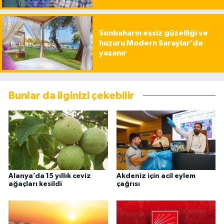
Sonbaharın eşsiz güzelliği ve
huzuru Modern Saraylar’da
yaşanır
Bunlar da ilginizi çekebilir
Alanya’da 15 yıllık ceviz
Akdeniz için acil eylem
ağaçları kesildi
çağrısı