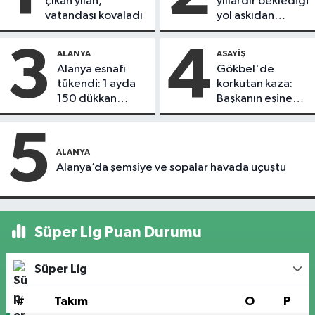
çıkan yılan,
yıllardır beklediği
vatandaşı kovaladı
yol askıdan
döndü
3
4
ALANYA
ASAYIŞ
Alanya esnafı
Gökbel'de
tükendi: 1 ayda
korkutan kaza:
150 dükkan
Başkanın eşine
kapandı
motosiklet çarptı
5
ALANYA
Alanya’da şemsiye ve sopalar havada uçuştu
Süper Lig Puan Durumu
Süper Lig
#
Takım
O
P