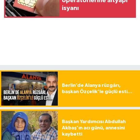
operatörlerine altyapı
isyanı
Berlin’de Alanya rüzgârı,
başkan Özçelik’le güçlü esti…
Başkan Yardımcısı Abdullah
Akbaş’ın acı günü, annesini
kaybetti