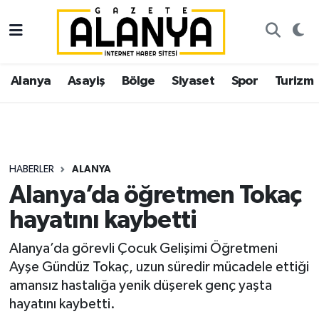
Alanya
İstanbul Nöbetçi Eczaneler
Alanya
Asayiş
Bölge
Siyaset
Spor
Turizm
Asayiş
İstanbul Hava Durumu
Bölge
İstanbul Trafik Yoğunluk Haritası
Siyaset
Süper Lig Puan Durumu ve Fikstür
HABERLER
ALANYA
Alanya’da öğretmen Tokaç
Spor
Tüm Manşetler
hayatını kaybetti
Turizm
Son Dakika Haberleri
Alanya’da görevli Çocuk Gelişimi Öğretmeni
Ayşe Gündüz Tokaç, uzun süredir mücadele ettiği
Ekonomi
Haber Arşivi
amansız hastalığa yenik düşerek genç yaşta
hayatını kaybetti.
Gazipaşa