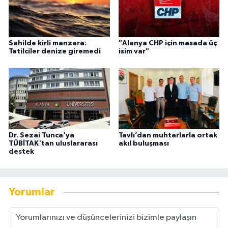
Sahilde kirli manzara:
"Alanya CHP için masada üç
Tatilciler denize giremedi
isim var"
Dr. Sezai Tunca'ya
Tavlı’dan muhtarlarla ortak
TÜBİTAK'tan uluslararası
akıl buluşması
destek
Yorumlar