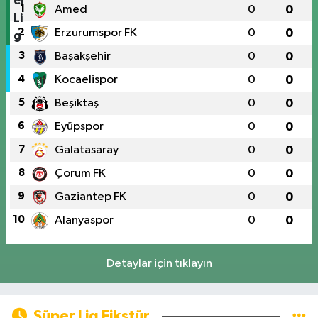
1
Amed
0
0
2
Erzurumspor FK
0
0
3
Başakşehir
0
0
4
Kocaelispor
0
0
5
Beşiktaş
0
0
6
Eyüpspor
0
0
7
Galatasaray
0
0
8
Çorum FK
0
0
9
Gaziantep FK
0
0
10
Alanyaspor
0
0
Detaylar için tıklayın
Süper Lig Fikstür