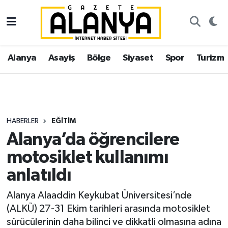
Alanya
İstanbul Nöbetçi Eczaneler
Alanya
Asayiş
Bölge
Siyaset
Spor
Turizm
Asayiş
İstanbul Hava Durumu
Bölge
İstanbul Trafik Yoğunluk Haritası
Siyaset
Süper Lig Puan Durumu ve Fikstür
HABERLER
EĞITIM
Alanya’da öğrencilere
Spor
Tüm Manşetler
motosiklet kullanımı
Turizm
Son Dakika Haberleri
anlatıldı
Ekonomi
Haber Arşivi
Alanya Alaaddin Keykubat Üniversitesi’nde
(ALKÜ) 27-31 Ekim tarihleri arasında motosiklet
Gazipaşa
sürücülerinin daha bilinci ve dikkatli olmasına adına