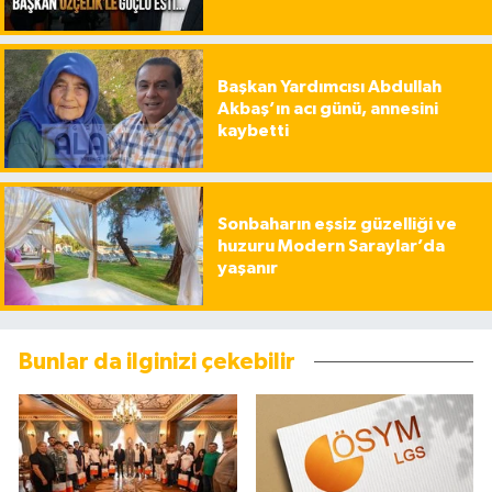
Başkan Yardımcısı Abdullah
Akbaş’ın acı günü, annesini
kaybetti
Sonbaharın eşsiz güzelliği ve
huzuru Modern Saraylar’da
yaşanır
Bunlar da ilginizi çekebilir