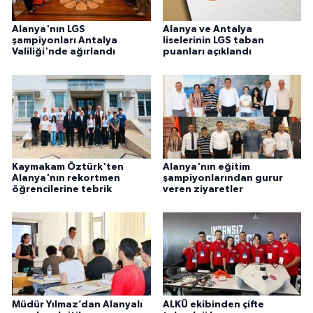
Alanya'nın LGS
Alanya ve Antalya
şampiyonları Antalya
liselerinin LGS taban
Valiliği'nde ağırlandı
puanları açıklandı
Kaymakam Öztürk'ten
Alanya'nın eğitim
Alanya'nın rekortmen
şampiyonlarından gurur
öğrencilerine tebrik
veren ziyaretler
Müdür Yılmaz’dan Alanyalı
ALKÜ ekibinden çifte