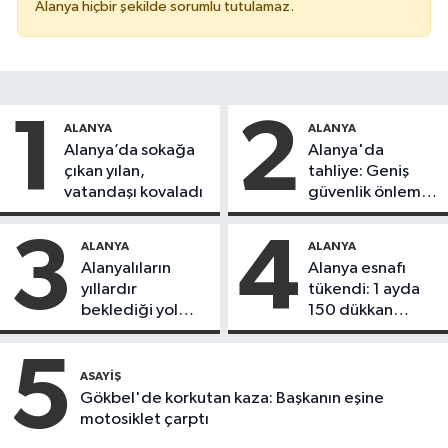
Alanya hiçbir şekilde sorumlu tutulamaz.
1
2
ALANYA
ALANYA
Alanya’da sokağa
Alanya'da
çıkan yılan,
tahliye: Geniş
vatandaşı kovaladı
güvenlik önlemi
alındı
3
4
ALANYA
ALANYA
Alanyalıların
Alanya esnafı
yıllardır
tükendi: 1 ayda
beklediği yol
150 dükkan
askıdan döndü
kapandı
5
ASAYIŞ
Gökbel'de korkutan kaza: Başkanın eşine
motosiklet çarptı