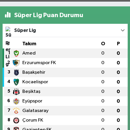
Süper Lig Puan Durumu
Süper Lig
#
Takım
O
P
1
Amed
0
0
2
Erzurumspor FK
0
0
3
Başakşehir
0
0
4
Kocaelispor
0
0
5
Beşiktaş
0
0
6
Eyüpspor
0
0
7
Galatasaray
0
0
8
Çorum FK
0
0
9
Gaziantep FK
0
0