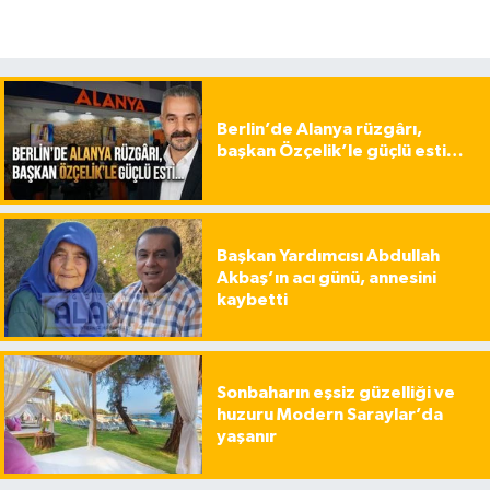
Berlin’de Alanya rüzgârı,
başkan Özçelik’le güçlü esti…
Başkan Yardımcısı Abdullah
Akbaş’ın acı günü, annesini
kaybetti
Sonbaharın eşsiz güzelliği ve
huzuru Modern Saraylar’da
yaşanır