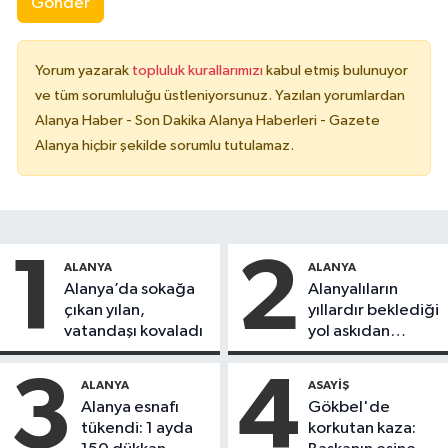
Gönder
Yorum yazarak
topluluk kurallarımızı
kabul etmiş bulunuyor
ve tüm sorumluluğu üstleniyorsunuz. Yazılan yorumlardan
Alanya Haber - Son Dakika Alanya Haberleri - Gazete
Alanya hiçbir şekilde sorumlu tutulamaz.
1
2
ALANYA
ALANYA
Alanya’da sokağa
Alanyalıların
çıkan yılan,
yıllardır beklediği
vatandaşı kovaladı
yol askıdan
döndü
3
4
ALANYA
ASAYIŞ
Alanya esnafı
Gökbel'de
tükendi: 1 ayda
korkutan kaza: