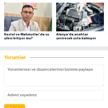
Kestel ve Mahmutlar’da su
Alanya’da anahtar
çilesi bitiyor mu?
çevirecek usta kalmıyor
Yorumlar