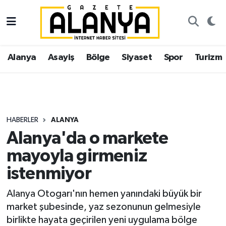
Alanya
İstanbul Nöbetçi Eczaneler
Alanya
Asayiş
Bölge
Siyaset
Spor
Turizm
Asayiş
İstanbul Hava Durumu
Bölge
İstanbul Trafik Yoğunluk Haritası
Siyaset
Süper Lig Puan Durumu ve Fikstür
HABERLER
ALANYA
Alanya'da o markete
Spor
Tüm Manşetler
mayoyla girmeniz
Turizm
Son Dakika Haberleri
istenmiyor
Ekonomi
Haber Arşivi
Alanya Otogarı'nın hemen yanındaki büyük bir
market şubesinde, yaz sezonunun gelmesiyle
Gazipaşa
birlikte hayata geçirilen yeni uygulama bölge