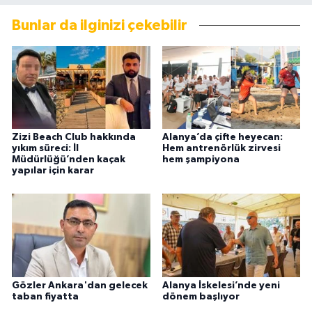
Bunlar da ilginizi çekebilir
Zizi Beach Club hakkında
Alanya’da çifte heyecan:
yıkım süreci: İl
Hem antrenörlük zirvesi
Müdürlüğü’nden kaçak
hem şampiyona
yapılar için karar
Gözler Ankara'dan gelecek
Alanya İskelesi’nde yeni
taban fiyatta
dönem başlıyor