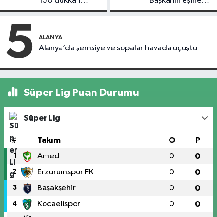
150 dükkan
Başkanın eşine
kapandı
motosiklet çarptı
5
ALANYA
Alanya’da şemsiye ve sopalar havada uçuştu
Süper Lig Puan Durumu
Süper Lig
#
Takım
O
P
1
Amed
0
0
2
Erzurumspor FK
0
0
3
Başakşehir
0
0
4
Kocaelispor
0
0