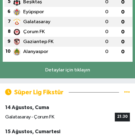
5
Beşiktaş
0
0
6
Eyüpspor
0
0
7
Galatasaray
0
0
8
Çorum FK
0
0
9
Gaziantep FK
0
0
10
Alanyaspor
0
0
Detaylar için tıklayın
Süper Lig Fikstür
14 Ağustos, Cuma
Galatasaray - Çorum FK
21:30
15 Ağustos, Cumartesi