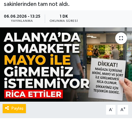
sakinlerinden tam not aldı.
06.06.2026 - 13:25
1 DK
YAYINLANMA
OKUNMA SÜRESI
Paylaş
-
+
A
A