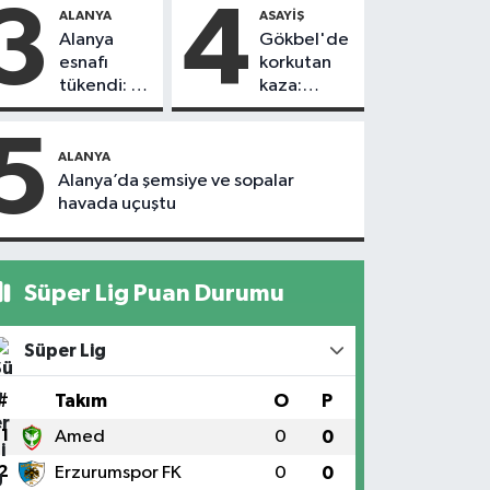
kovaladı
döndü
3
4
ALANYA
ASAYIŞ
Alanya
Gökbel'de
esnafı
korkutan
tükendi: 1
kaza:
ayda 150
Başkanın
dükkan
eşine
5
kapandı
motosiklet
ALANYA
çarptı
Alanya’da şemsiye ve sopalar
havada uçuştu
Süper Lig Puan Durumu
Süper Lig
#
Takım
O
P
1
Amed
0
0
2
Erzurumspor FK
0
0