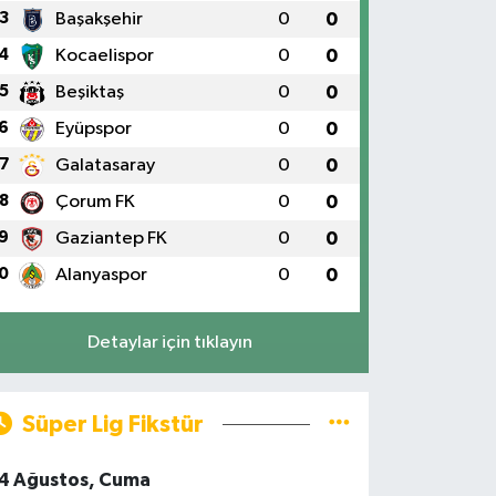
3
Başakşehir
0
0
4
Kocaelispor
0
0
5
Beşiktaş
0
0
6
Eyüpspor
0
0
7
Galatasaray
0
0
8
Çorum FK
0
0
9
Gaziantep FK
0
0
0
Alanyaspor
0
0
Detaylar için tıklayın
Süper Lig Fikstür
4 Ağustos, Cuma