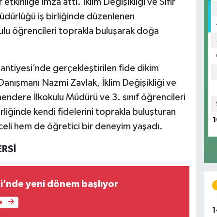
 etkinliğe imza attı. İklim Değişikliği ve Sıfır
üdürlüğü iş birliğinde düzenlenen
u öğrencileri toprakla buluşarak doğa
tiyesi’nde gerçekleştirilen fide dikim
Danışmanı Nazmi Zavlak, İklim Değişikliği ve
ndere İlkokulu Müdürü ve 3. sınıf öğrencileri
rliğinde kendi fidelerini toprakla buluşturan
1
eli hem de öğretici bir deneyim yaşadı.
ERSİ
si’nde yeni dönem başlıyor
e
1