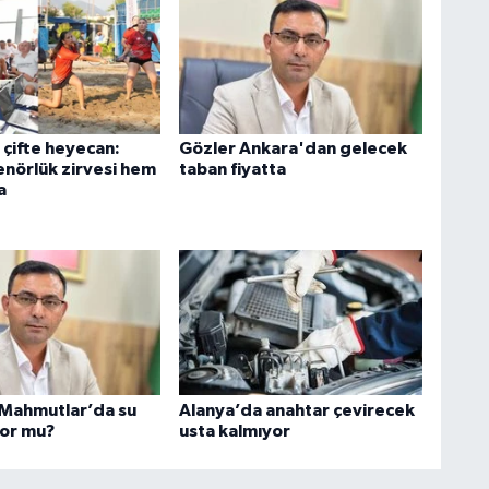
 çifte heyecan:
Gözler Ankara'dan gelecek
nörlük zirvesi hem
taban fiyatta
a
 Mahmutlar’da su
Alanya’da anahtar çevirecek
iyor mu?
usta kalmıyor