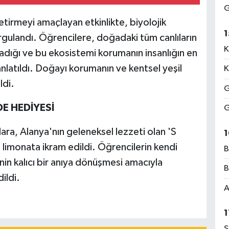
G
getirmeyi amaçlayan etkinlikte, biyolojik
1
urgulandı. Öğrencilere, doğadaki tüm canlıların
K
şadığı ve bu ekosistemi korumanın insanlığın en
nlatıldı. Doğayı korumanın ve kentsel yeşil
K
ldi.
G
DE HEDİYESİ
G
ara, Alanya'nın geleneksel lezzeti olan 'S
1
ıklı limonata ikram edildi. Öğrencilerin kendi
B
sinin kalıcı bir anıya dönüşmesi amacıyla
B
ildi.
A
1
S