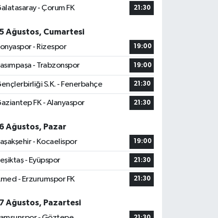
alatasaray - Çorum FK
21:30
5 Ağustos, Cumartesi
onyaspor - Rizespor
19:00
asımpaşa - Trabzonspor
19:00
ençlerbirliği S.K. - Fenerbahçe
21:30
aziantep FK - Alanyaspor
21:30
6 Ağustos, Pazar
aşakşehir - Kocaelispor
19:00
eşiktaş - Eyüpspor
21:30
med - Erzurumspor FK
21:30
7 Ağustos, Pazartesi
amsunspor - Göztepe
21:30