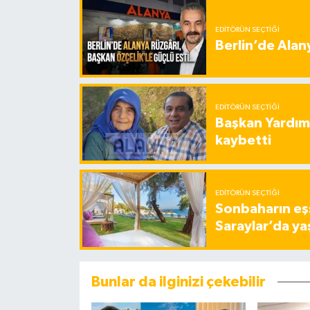
EDITÖRÜN SEÇTIĞI
Berlin’de Alan
EDITÖRÜN SEÇTIĞI
Başkan Yardımc
kaybetti
EDITÖRÜN SEÇTIĞI
Sonbaharın eşs
Saraylar’da ya
Bunlar da ilginizi çekebilir