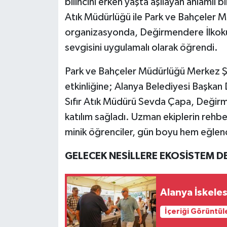
bilincini erken yaşta aşılayan anlamlı bir
Atık Müdürlüğü ile Park ve Bahçeler M
organizasyonda, Değirmendere İlkokul
sevgisini uygulamalı olarak öğrendi.
Park ve Bahçeler Müdürlüğü Merkez Şan
etkinliğine; Alanya Belediyesi Başkan 
Sıfır Atık Müdürü Sevda Çapa, Değirme
katılım sağladı. Uzman ekiplerin rehbe
minik öğrenciler, gün boyu hem eğlenc
GELECEK NESİLLERE EKOSİSTEM D
Alanya İskele
İçeriği Görüntül