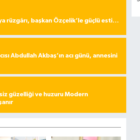
ya rüzgârı, başkan Özçelik’le güçlü esti…
ısı Abdullah Akbaş’ın acı günü, annesini
iz güzelliği ve huzuru Modern
şanır