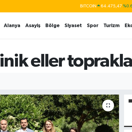
DOLAR
47,5986
%0.
EURO
55,0700
%0
Alanya
Asayiş
Bölge
Siyaset
Spor
Turizm
Ek
STERLİN
64,2438
%0.
GRAM ALTIN
6518.23
%0.
BİST100
13.703
nik eller toprakl