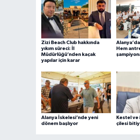
Zizi Beach Club hakkında
Alanya’da
yıkım süreci: İl
Hem antre
Müdürlüğü’nden kaçak
şampiyon
yapılar için karar
Alanya İskelesi’nde yeni
Kestel ve
dönem başlıyor
çilesi bit