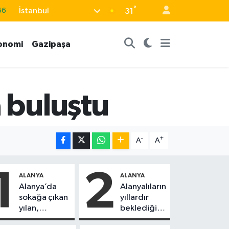
°
İstanbul
31
06
.1
onomi
Gazipaşa
21
39
%0
a buluştu
-
+
A
A
1
2
ALANYA
ALANYA
Alanya’da
Alanyalıların
sokağa çıkan
yıllardır
yılan,
beklediği
vatandaşı
yol askıdan