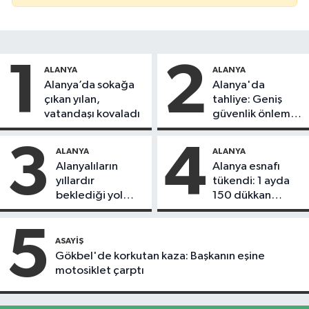
1
2
ALANYA
ALANYA
Alanya’da sokağa
Alanya'da
çıkan yılan,
tahliye: Geniş
vatandaşı kovaladı
güvenlik önlemi
alındı
3
4
ALANYA
ALANYA
Alanyalıların
Alanya esnafı
yıllardır
tükendi: 1 ayda
beklediği yol
150 dükkan
askıdan döndü
kapandı
5
ASAYIŞ
Gökbel'de korkutan kaza: Başkanın eşine
motosiklet çarptı