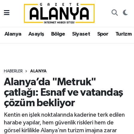
Alanya
İstanbul Nöbetçi Eczaneler
Alanya
Asayiş
Bölge
Siyaset
Spor
Turizm
Asayiş
İstanbul Hava Durumu
Bölge
İstanbul Trafik Yoğunluk Haritası
Siyaset
Süper Lig Puan Durumu ve Fikstür
HABERLER
ALANYA
Alanya’da "Metruk"
Spor
Tüm Manşetler
çatlağı: Esnaf ve vatandaş
Turizm
Son Dakika Haberleri
çözüm bekliyor
Ekonomi
Haber Arşivi
Kentin en işlek noktalarında kaderine terk edilen
harabe yapılar, hem güvenlik riskleri hem de
Gazipaşa
görsel kirlilikle Alanya’nın turizm imajına zarar