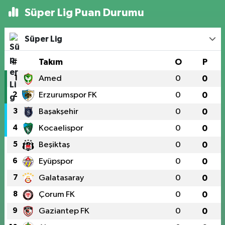
Süper Lig Puan Durumu
Süper Lig
#
Takım
O
P
1
Amed
0
0
2
Erzurumspor FK
0
0
3
Başakşehir
0
0
4
Kocaelispor
0
0
5
Beşiktaş
0
0
6
Eyüpspor
0
0
7
Galatasaray
0
0
8
Çorum FK
0
0
9
Gaziantep FK
0
0