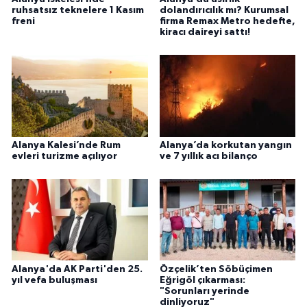
ruhsatsız teknelere 1 Kasım
dolandırıcılık mı? Kurumsal
freni
firma Remax Metro hedefte,
kiracı daireyi sattı!
Alanya Kalesi’nde Rum
Alanya’da korkutan yangın
evleri turizme açılıyor
ve 7 yıllık acı bilanço
Alanya'da AK Parti'den 25.
Özçelik’ten Söbüçimen
yıl vefa buluşması
Eğrigöl çıkarması:
"Sorunları yerinde
dinliyoruz"