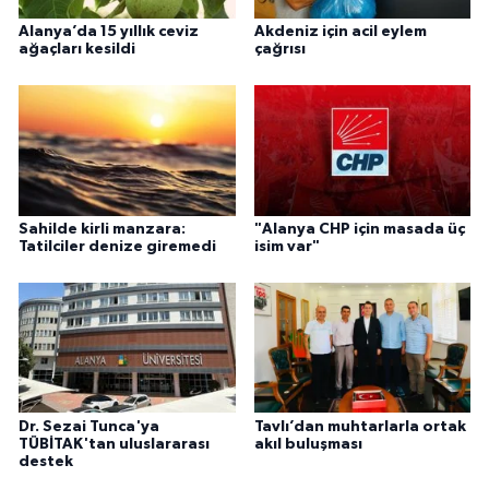
Alanya’da 15 yıllık ceviz
Akdeniz için acil eylem
ağaçları kesildi
çağrısı
Sahilde kirli manzara:
"Alanya CHP için masada üç
Tatilciler denize giremedi
isim var"
Dr. Sezai Tunca'ya
Tavlı’dan muhtarlarla ortak
TÜBİTAK'tan uluslararası
akıl buluşması
destek