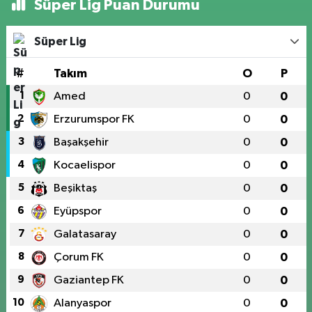
Süper Lig Puan Durumu
Süper Lig
#
Takım
O
P
1
Amed
0
0
2
Erzurumspor FK
0
0
3
Başakşehir
0
0
4
Kocaelispor
0
0
5
Beşiktaş
0
0
6
Eyüpspor
0
0
7
Galatasaray
0
0
8
Çorum FK
0
0
9
Gaziantep FK
0
0
10
Alanyaspor
0
0