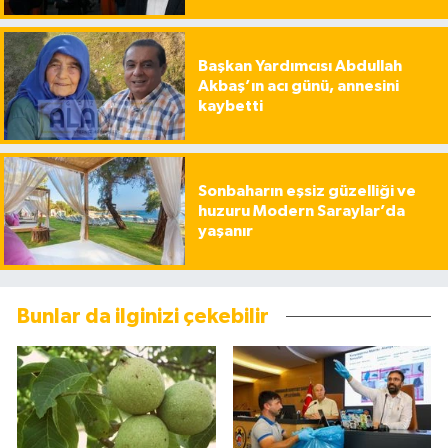
Başkan Yardımcısı Abdullah
Akbaş’ın acı günü, annesini
kaybetti
Sonbaharın eşsiz güzelliği ve
huzuru Modern Saraylar’da
yaşanır
Bunlar da ilginizi çekebilir