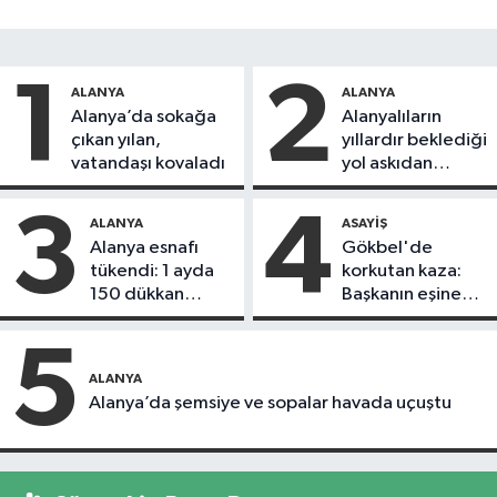
1
2
ALANYA
ALANYA
Alanya’da sokağa
Alanyalıların
çıkan yılan,
yıllardır beklediği
vatandaşı kovaladı
yol askıdan
döndü
3
4
ALANYA
ASAYIŞ
Alanya esnafı
Gökbel'de
tükendi: 1 ayda
korkutan kaza:
150 dükkan
Başkanın eşine
kapandı
motosiklet çarptı
5
ALANYA
Alanya’da şemsiye ve sopalar havada uçuştu