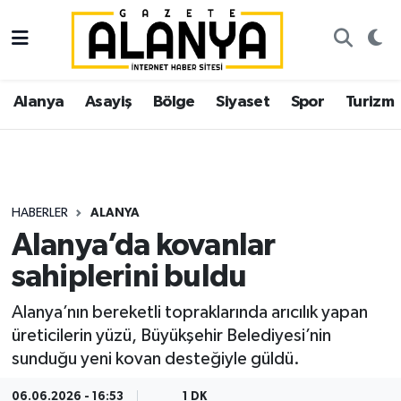
Alanya
İstanbul Nöbetçi Eczaneler
Alanya
Asayiş
Bölge
Siyaset
Spor
Turizm
Asayiş
İstanbul Hava Durumu
Bölge
İstanbul Trafik Yoğunluk Haritası
Siyaset
Süper Lig Puan Durumu ve Fikstür
HABERLER
ALANYA
Alanya’da kovanlar
Spor
Tüm Manşetler
sahiplerini buldu
Turizm
Son Dakika Haberleri
Alanya’nın bereketli topraklarında arıcılık yapan
üreticilerin yüzü, Büyükşehir Belediyesi’nin
Ekonomi
Haber Arşivi
sunduğu yeni kovan desteğiyle güldü.
Gazipaşa
06.06.2026 - 16:53
1 DK