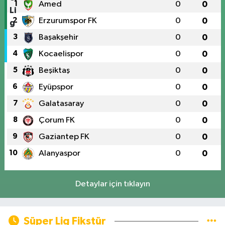
1
Amed
0
0
2
Erzurumspor FK
0
0
3
Başakşehir
0
0
4
Kocaelispor
0
0
5
Beşiktaş
0
0
6
Eyüpspor
0
0
7
Galatasaray
0
0
8
Çorum FK
0
0
9
Gaziantep FK
0
0
10
Alanyaspor
0
0
Detaylar için tıklayın
Süper Lig Fikstür