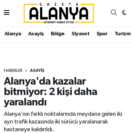
Alanya
İstanbul Nöbetçi Eczaneler
Alanya
Asayiş
Bölge
Siyaset
Spor
Turizm
Asayiş
İstanbul Hava Durumu
Bölge
İstanbul Trafik Yoğunluk Haritası
Siyaset
Süper Lig Puan Durumu ve Fikstür
HABERLER
ASAYIŞ
Alanya'da kazalar
Spor
Tüm Manşetler
bitmiyor: 2 kişi daha
Turizm
Son Dakika Haberleri
yaralandı
Ekonomi
Haber Arşivi
Alanya'nın farklı noktalarında meydana gelen iki
ayrı trafik kazasında iki sürücü yaralanarak
Gazipaşa
hastaneye kaldırıldı.