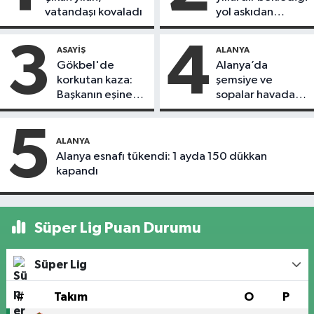
vatandaşı kovaladı
yol askıdan
döndü
3
4
ASAYIŞ
ALANYA
Gökbel'de
Alanya’da
korkutan kaza:
şemsiye ve
Başkanın eşine
sopalar havada
motosiklet çarptı
uçuştu
5
ALANYA
Alanya esnafı tükendi: 1 ayda 150 dükkan
kapandı
Süper Lig Puan Durumu
Süper Lig
#
Takım
O
P