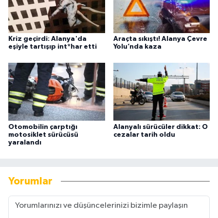
Kriz geçirdi: Alanya'da
Araçta sıkıştı! Alanya Çevre
eşiyle tartışıp int*har etti
Yolu’nda kaza
Otomobilin çarptığı
Alanyalı sürücüler dikkat: O
motosiklet sürücüsü
cezalar tarih oldu
yaralandı
Yorumlar