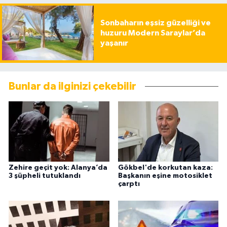
Sonbaharın eşsiz güzelliği ve
huzuru Modern Saraylar’da
yaşanır
Bunlar da ilginizi çekebilir
Zehire geçit yok: Alanya’da
Gökbel'de korkutan kaza:
3 şüpheli tutuklandı
Başkanın eşine motosiklet
çarptı