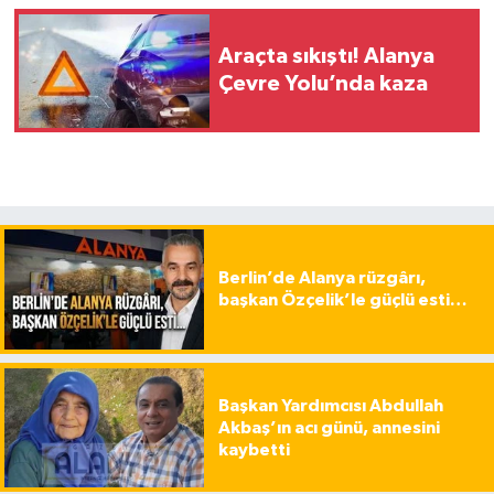
Araçta sıkıştı! Alanya
Çevre Yolu’nda kaza
Berlin’de Alanya rüzgârı,
başkan Özçelik’le güçlü esti…
Başkan Yardımcısı Abdullah
Akbaş’ın acı günü, annesini
kaybetti