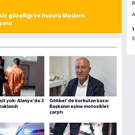
B
A
iz güzelliği ve huzuru Modern
şanır
1
S
çit yok: Alanya’da 3
Gökbel'de korkutan kaza:
tuklandı
Başkanın eşine motosiklet
çarptı