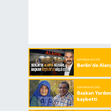
EDITÖRÜN SEÇTIĞI
Berlin’de Alan
EDITÖRÜN SEÇTIĞI
Başkan Yardımc
kaybetti