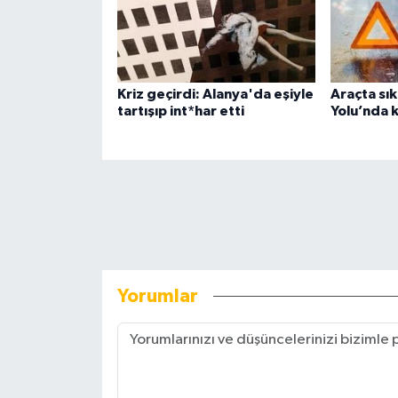
Kriz geçirdi: Alanya'da eşiyle
Araçta sık
tartışıp int*har etti
Yolu’nda 
Yorumlar