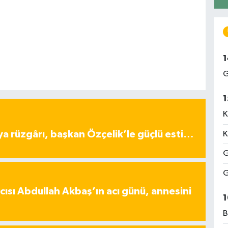
1
G
1
K
ya rüzgârı, başkan Özçelik’le güçlü esti…
K
G
G
ısı Abdullah Akbaş’ın acı günü, annesini
1
B