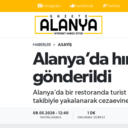
İnstagram
Facebook
Twitter
Alanya
İstanbul Nöbetçi Eczaneler
Asayiş
İstanbul Hava Durumu
HABERLER
ASAYIŞ
Bölge
İstanbul Trafik Yoğunluk Haritası
Alanya’da hı
Siyaset
Süper Lig Puan Durumu ve Fikstür
gönderildi
Spor
Tüm Manşetler
Alanya’da bir restoranda turist
Turizm
Son Dakika Haberleri
takibiyle yakalanarak cezaevine
Ekonomi
Haber Arşivi
08.05.2026 - 12:40
1 DK
YAYINLANMA
OKUNMA SÜRESI
Gazipaşa