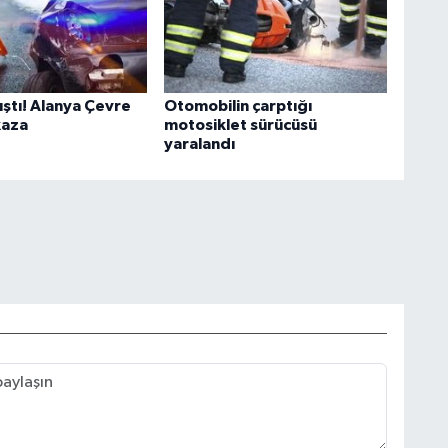
ıştı! Alanya Çevre
Otomobilin çarptığı
kaza
motosiklet sürücüsü
yaralandı