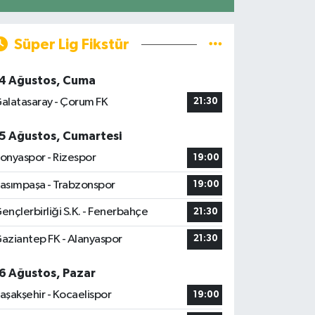
Süper Lig Fikstür
4 Ağustos, Cuma
alatasaray - Çorum FK
21:30
5 Ağustos, Cumartesi
onyaspor - Rizespor
19:00
asımpaşa - Trabzonspor
19:00
ençlerbirliği S.K. - Fenerbahçe
21:30
aziantep FK - Alanyaspor
21:30
6 Ağustos, Pazar
aşakşehir - Kocaelispor
19:00