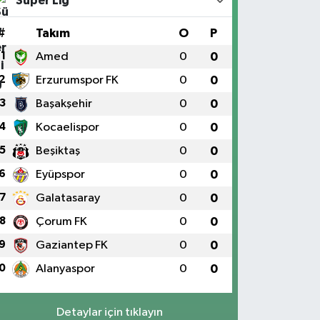
Süper Lig
#
Takım
O
P
1
Amed
0
0
2
Erzurumspor FK
0
0
3
Başakşehir
0
0
4
Kocaelispor
0
0
5
Beşiktaş
0
0
6
Eyüpspor
0
0
7
Galatasaray
0
0
8
Çorum FK
0
0
9
Gaziantep FK
0
0
0
Alanyaspor
0
0
Detaylar için tıklayın