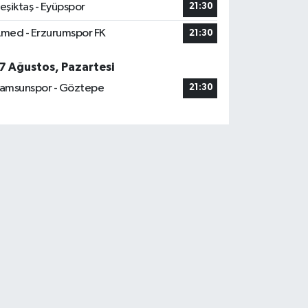
eşiktaş - Eyüpspor
21:30
med - Erzurumspor FK
21:30
7 Ağustos, Pazartesi
amsunspor - Göztepe
21:30