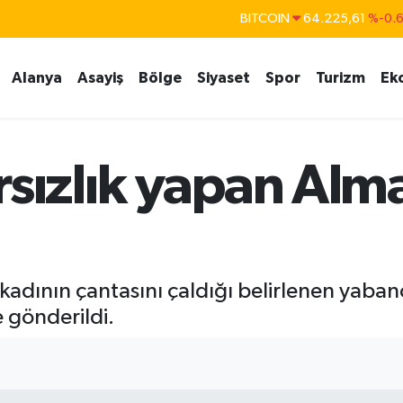
BITCOIN
64.225,61
%-0.
DOLAR
47,7143
%0.
Alanya
Asayiş
Bölge
Siyaset
Spor
Turizm
Ek
EURO
55,0317
%-0.
STERLİN
64,2463
%0.
GRAM ALTIN
6510.40
%0.4
rsızlık yapan Al
BİST100
13.799
%7
 kadının çantasını çaldığı belirlenen yaba
 gönderildi.