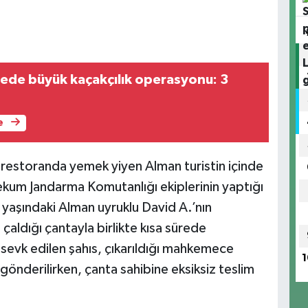
lçede büyük kaçakçılık operasyonu: 3
e
r restoranda yemek yiyen Alman turistin içinde
cekum Jandarma Komutanlığı ekiplerinin yaptığı
25 yaşındaki Alman uyruklu David A.’nın
 çaldığı çantayla birlikte kısa sürede
 sevk edilen şahıs, çıkarıldığı mahkemece
1
gönderilirken, çanta sahibine eksiksiz teslim