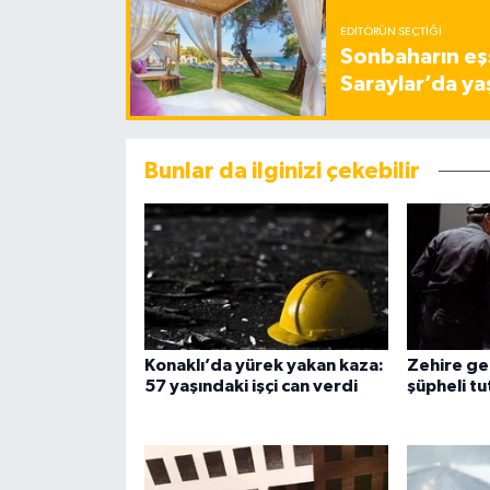
EDITÖRÜN SEÇTIĞI
Sonbaharın eşs
Saraylar’da ya
Bunlar da ilginizi çekebilir
Konaklı’da yürek yakan kaza:
Zehire ge
57 yaşındaki işçi can verdi
şüpheli tu