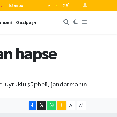
63
°
İstanbul
26
16
onomi
Gazipaşa
02
07
5
man hapse
0
ncı uyruklu şüpheli, jandarmanın
-
+
A
A