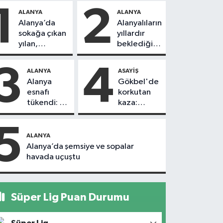
1
2
ALANYA
ALANYA
Alanya’da
Alanyalıların
sokağa çıkan
yıllardır
yılan,
beklediği
vatandaşı
yol askıdan
kovaladı
döndü
3
4
ALANYA
ASAYIŞ
Alanya
Gökbel'de
esnafı
korkutan
tükendi: 1
kaza:
ayda 150
Başkanın
dükkan
eşine
5
kapandı
motosiklet
ALANYA
çarptı
Alanya’da şemsiye ve sopalar
havada uçuştu
Süper Lig Puan Durumu