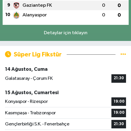
9
Gaziantep FK
0
0
10
Alanyaspor
0
0
Detaylar için tıklayın
Süper Lig Fikstür
14 Ağustos, Cuma
Galatasaray - Çorum FK
21:30
15 Ağustos, Cumartesi
Konyaspor - Rizespor
19:00
Kasımpaşa - Trabzonspor
19:00
Gençlerbirliği S.K. - Fenerbahçe
21:30