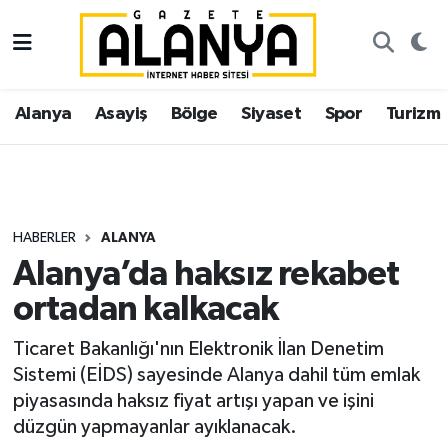
Alanya
İstanbul Nöbetçi Eczaneler
Alanya
Asayiş
Bölge
Siyaset
Spor
Turizm
Asayiş
İstanbul Hava Durumu
Bölge
İstanbul Trafik Yoğunluk Haritası
Siyaset
Süper Lig Puan Durumu ve Fikstür
HABERLER
ALANYA
Alanya’da haksız rekabet
Spor
Tüm Manşetler
ortadan kalkacak
Turizm
Son Dakika Haberleri
Ticaret Bakanlığı'nın Elektronik İlan Denetim
Sistemi (EİDS) sayesinde Alanya dahil tüm emlak
Ekonomi
Haber Arşivi
piyasasında haksız fiyat artışı yapan ve işini
düzgün yapmayanlar ayıklanacak.
Gazipaşa