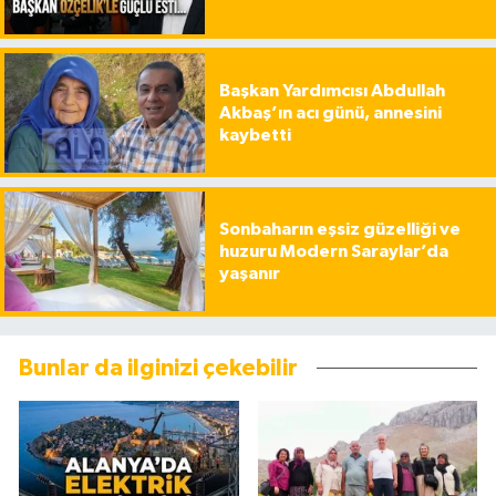
Başkan Yardımcısı Abdullah
Akbaş’ın acı günü, annesini
kaybetti
Sonbaharın eşsiz güzelliği ve
huzuru Modern Saraylar’da
yaşanır
Bunlar da ilginizi çekebilir