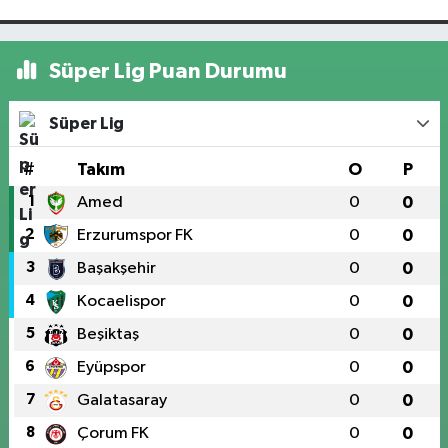
Süper Lig Puan Durumu
Süper Lig
#
Takım
O
P
1
Amed
0
0
2
Erzurumspor FK
0
0
3
Başakşehir
0
0
4
Kocaelispor
0
0
5
Beşiktaş
0
0
6
Eyüpspor
0
0
7
Galatasaray
0
0
8
Çorum FK
0
0