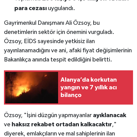
para cezası
uygulandı.
Gayrimenkul Danışmanı Ali Özsoy, bu
denetimlerin sektör için önemini vurguladı.
Özsoy, EİDS sayesinde yetkisiz ilan
yayınlanamadığını ve ani, afaki fiyat değişimlerinin
Bakanlıkça anında tespit edildiğini belirtti.
Alanya’da korkutan
yangın ve 7 yıllık acı
bilanço
Özsoy, "İşini düzgün yapmayanlar
ayıklanacak
ve
haksız rekabet ortadan kalkacaktır
,"
diyerek, emlakçıların ve mal sahiplerinin ilan