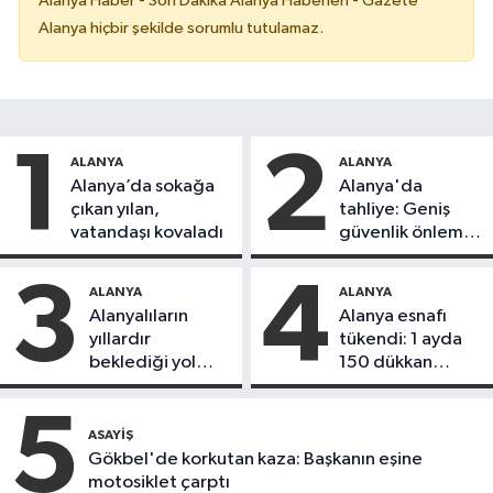
Alanya Haber - Son Dakika Alanya Haberleri - Gazete
Alanya hiçbir şekilde sorumlu tutulamaz.
1
2
ALANYA
ALANYA
Alanya’da sokağa
Alanya'da
çıkan yılan,
tahliye: Geniş
vatandaşı kovaladı
güvenlik önlemi
alındı
3
4
ALANYA
ALANYA
Alanyalıların
Alanya esnafı
yıllardır
tükendi: 1 ayda
beklediği yol
150 dükkan
askıdan döndü
kapandı
5
ASAYIŞ
Gökbel'de korkutan kaza: Başkanın eşine
motosiklet çarptı