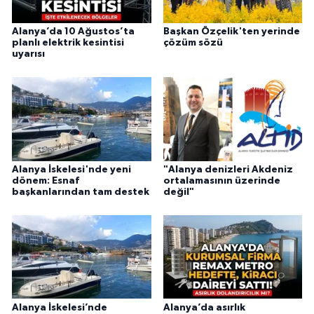
Alanya’da 10 Ağustos’ta
Başkan Özçelik'ten yerinde
planlı elektrik kesintisi
çözüm sözü
uyarısı
Alanya İskelesi'nde yeni
"Alanya denizleri Akdeniz
dönem: Esnaf
ortalamasının üzerinde
başkanlarından tam destek
değil"
Alanya İskelesi’nde
Alanya’da asırlık