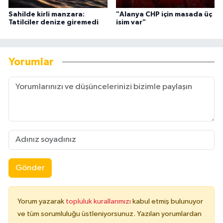
Sahilde kirli manzara:
"Alanya CHP için masada üç
Tatilciler denize giremedi
isim var"
Yorumlar
Gönder
Yorum yazarak
topluluk kurallarımızı
kabul etmiş bulunuyor
ve tüm sorumluluğu üstleniyorsunuz. Yazılan yorumlardan