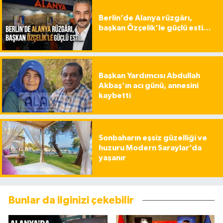
Berlin’de Alanya rüzgârı,
başkan Özçelik’le güçlü esti…
Başkan Yardımcısı Abdullah
Akbaş’ın acı günü, annesini
kaybetti
Sonbaharın eşsiz güzelliği ve
huzuru Modern Saraylar’da
yaşanır
Bunlar da ilginizi çekebilir