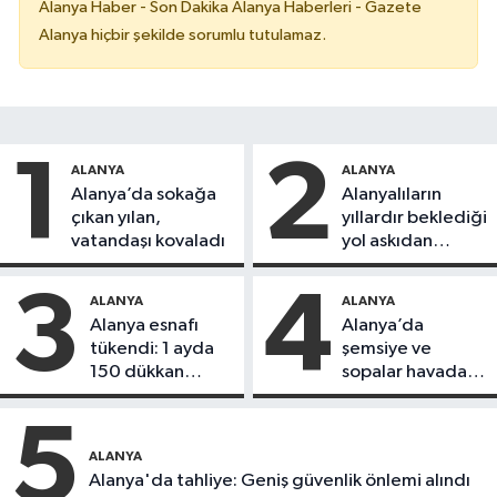
Alanya Haber - Son Dakika Alanya Haberleri - Gazete
Alanya hiçbir şekilde sorumlu tutulamaz.
1
2
ALANYA
ALANYA
Alanya’da sokağa
Alanyalıların
çıkan yılan,
yıllardır beklediği
vatandaşı kovaladı
yol askıdan
döndü
3
4
ALANYA
ALANYA
Alanya esnafı
Alanya’da
tükendi: 1 ayda
şemsiye ve
150 dükkan
sopalar havada
kapandı
uçuştu
5
ALANYA
Alanya'da tahliye: Geniş güvenlik önlemi alındı