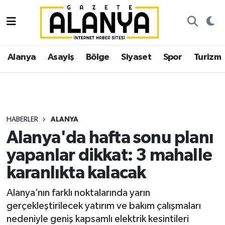
Alanya
İstanbul Nöbetçi Eczaneler
Alanya
Asayiş
Bölge
Siyaset
Spor
Turizm
Asayiş
İstanbul Hava Durumu
Bölge
İstanbul Trafik Yoğunluk Haritası
Siyaset
Süper Lig Puan Durumu ve Fikstür
HABERLER
ALANYA
Alanya'da hafta sonu planı
Spor
Tüm Manşetler
yapanlar dikkat: 3 mahalle
Turizm
Son Dakika Haberleri
karanlıkta kalacak
Ekonomi
Haber Arşivi
Alanya’nın farklı noktalarında yarın
gerçekleştirilecek yatırım ve bakım çalışmaları
Gazipaşa
nedeniyle geniş kapsamlı elektrik kesintileri