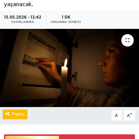
yaşanacak.
15.05.2026 - 12:42
1 DK
YAYINLANMA
OKUNMA SÜRESI
Paylaş
-
+
A
A