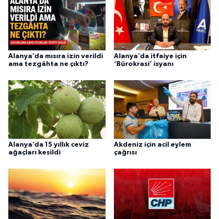
Alanya’da mısıra izin verildi
Alanya’da itfaiye için
ama tezgâhta ne çıktı?
‘Bürokrasi’ isyanı
Alanya’da 15 yıllık ceviz
Akdeniz için acil eylem
ağaçları kesildi
çağrısı