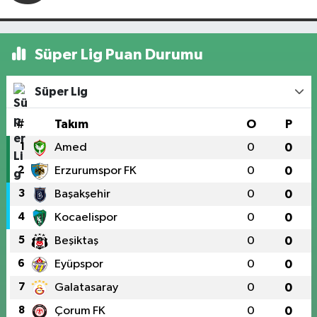
Süper Lig Puan Durumu
Süper Lig
#
Takım
O
P
1
Amed
0
0
2
Erzurumspor FK
0
0
3
Başakşehir
0
0
4
Kocaelispor
0
0
5
Beşiktaş
0
0
6
Eyüpspor
0
0
7
Galatasaray
0
0
8
Çorum FK
0
0