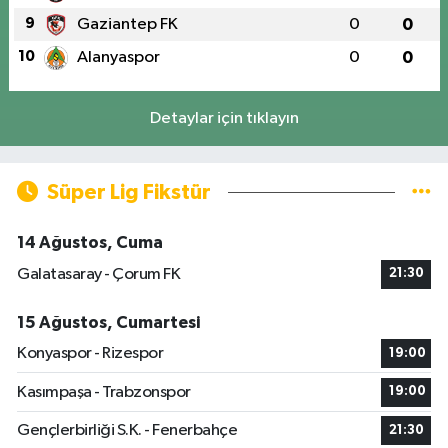
9
Gaziantep FK
0
0
10
Alanyaspor
0
0
Detaylar için tıklayın
Süper Lig Fikstür
14 Ağustos, Cuma
Galatasaray - Çorum FK
21:30
15 Ağustos, Cumartesi
Konyaspor - Rizespor
19:00
Kasımpaşa - Trabzonspor
19:00
Gençlerbirliği S.K. - Fenerbahçe
21:30