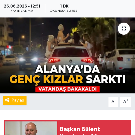
26.06.2026 - 12:51
1 DK
YAYINLANMA
OKUNMA SÜRESI
Paylaş
-
+
A
A
Başkan Bülent