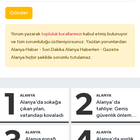
Gönder
Yorum yazarak
topluluk kurallarımızı
kabul etmiş bulunuyor
ve tüm sorumluluğu üstleniyorsunuz. Yazılan yorumlardan
Alanya Haber - Son Dakika Alanya Haberleri - Gazete
Alanya hiçbir şekilde sorumlu tutulamaz.
1
2
ALANYA
ALANYA
Alanya’da sokağa
Alanya'da
çıkan yılan,
tahliye: Geniş
vatandaşı kovaladı
güvenlik önlemi
alındı
ALANYA
ALANYA
Alanya esnafı
Alanya’da asırlık