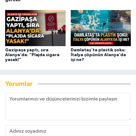
Gazipaşa yaptı, sıra
Damlataş'ta plastik şoku:
Alanya’da: “Plajda sigara
İtalya çöpünün Alanya’da
yasak!”
işi ne?
Yorumlar