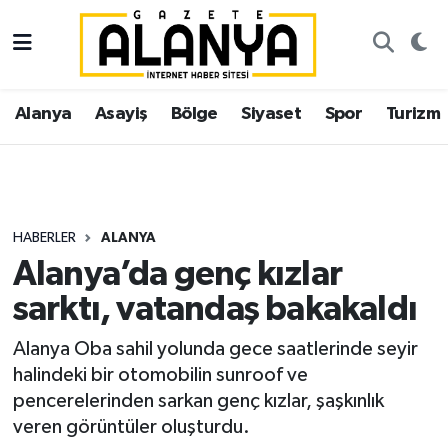
Alanya
İstanbul Nöbetçi Eczaneler
Alanya
Asayiş
Bölge
Siyaset
Spor
Turizm
Asayiş
İstanbul Hava Durumu
Bölge
İstanbul Trafik Yoğunluk Haritası
Siyaset
Süper Lig Puan Durumu ve Fikstür
HABERLER
ALANYA
Alanya’da genç kızlar
Spor
Tüm Manşetler
sarktı, vatandaş bakakaldı
Turizm
Son Dakika Haberleri
Alanya Oba sahil yolunda gece saatlerinde seyir
halindeki bir otomobilin sunroof ve
Ekonomi
Haber Arşivi
pencerelerinden sarkan genç kızlar, şaşkınlık
veren görüntüler oluşturdu.
Gazipaşa