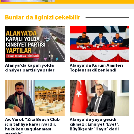
Bunlar da ilginizi çekebilir
Alanya’da kapalı yolda
Alanya’da Kurum Amirleri
cinsiyet partisi yaptılar
Toplantısı düzenlendi
Av. Varol: "Zizi Beach Club
Alanya’da yaya geçidi
için tahliye kararı vardır,
çıkmazı: Emniyet 'Evet',
hukuken uygulanması
Büyükşehir 'Hayır' dedi
gerekir"