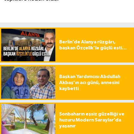
Berlin’de Alanya rüzgârı,
başkan Özçelik’le güçlü esti…
Başkan Yardımcısı Abdullah
Akbaş’ın acı günü, annesini
kaybetti
Sonbaharın eşsiz güzelliği ve
huzuru Modern Saraylar’da
yaşanır