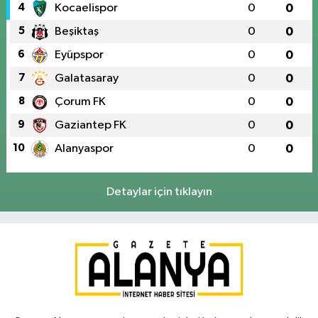
4
Kocaelispor
0
0
5
Beşiktaş
0
0
6
Eyüpspor
0
0
7
Galatasaray
0
0
8
Çorum FK
0
0
9
Gaziantep FK
0
0
10
Alanyaspor
0
0
Detaylar için tıklayın