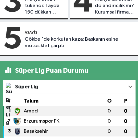
3
4
tükendi: 1 ayda
dolandırıcılık mı?
150 dükkan
Kurumsal firma
kapandı
Remax Metro
hedefte, kiracı
5
daireyi sattı!
ASAYIŞ
Gökbel'de korkutan kaza: Başkanın eşine
motosiklet çarptı
Süper Lig Puan Durumu
Süper Lig
#
Takım
O
P
1
Amed
0
0
2
Erzurumspor FK
0
0
3
Başakşehir
0
0