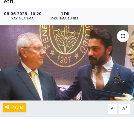
etti.
08.06.2026 - 10:20
1 DK
YAYINLANMA
OKUNMA SÜRESI
Paylaş
-
+
A
A