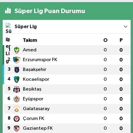
Süper Lig Puan Durumu
Süper Lig
#
Takım
O
P
1
Amed
0
0
2
Erzurumspor FK
0
0
3
Başakşehir
0
0
4
Kocaelispor
0
0
5
Beşiktaş
0
0
6
Eyüpspor
0
0
7
Galatasaray
0
0
8
Çorum FK
0
0
9
Gaziantep FK
0
0