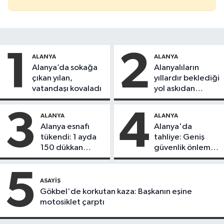
1
2
ALANYA
ALANYA
Alanya’da sokağa
Alanyalıların
çıkan yılan,
yıllardır beklediği
vatandaşı kovaladı
yol askıdan
döndü
3
4
ALANYA
ALANYA
Alanya esnafı
Alanya'da
tükendi: 1 ayda
tahliye: Geniş
150 dükkan
güvenlik önlemi
kapandı
alındı
5
ASAYIŞ
Gökbel'de korkutan kaza: Başkanın eşine
motosiklet çarptı