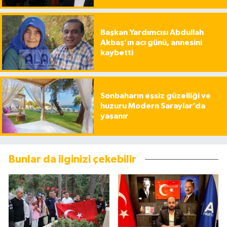
Başkan Yardımcısı Abdullah
Akbaş’ın acı günü, annesini
kaybetti
Sonbaharın eşsiz güzelliği ve
huzuru Modern Saraylar’da
yaşanır
Bunlar da ilginizi çekebilir