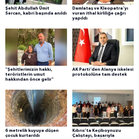
Şehit Abdullah Ümit
Damlataş ve Kleopatra'yı
Sercan, kabri başında anıldı
vuran ithal kirliliğe çağrı
yapıldı
"Şehitlerimizin hakkı,
AK Parti'den Alanya iskelesi
teröristlerin umut
protokolüne tam destek
hakkından önce gelir"
6 metrelik kuyuya düşen
Kıbrıs’ta Keçiboynuzu
çocuk kurtarıldı
Çalıştayı, başarıyla