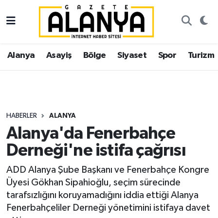
Alanya
İstanbul Nöbetçi Eczaneler
Alanya
Asayiş
Bölge
Siyaset
Spor
Turizm
Asayiş
İstanbul Hava Durumu
Bölge
İstanbul Trafik Yoğunluk Haritası
Siyaset
Süper Lig Puan Durumu ve Fikstür
HABERLER
ALANYA
Alanya'da Fenerbahçe
Spor
Tüm Manşetler
Derneği'ne istifa çağrısı
Turizm
Son Dakika Haberleri
ADD Alanya Şube Başkanı ve Fenerbahçe Kongre
Üyesi Gökhan Sipahioğlu, seçim sürecinde
Ekonomi
Haber Arşivi
tarafsızlığını koruyamadığını iddia ettiği Alanya
Fenerbahçeliler Derneği yönetimini istifaya davet
Gazipaşa