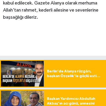
kabul edilecek. Gazete Alanya olarak merhuma
Allah'tan rahmet, kederli ailesine ve sevenlerine
başsağlığı dileriz.
Berlin’de Alanya rüzgârı,
başkan Özçelik’le güçlü esti…
Başkan Yardımcısı Abdullah
Akbaş’ın acı günü, annesini