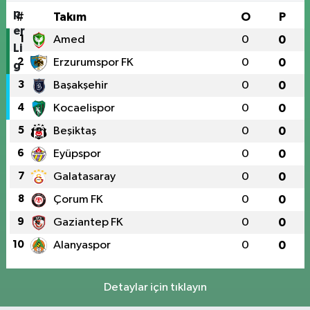
#
Takım
O
P
1
Amed
0
0
2
Erzurumspor FK
0
0
3
Başakşehir
0
0
4
Kocaelispor
0
0
5
Beşiktaş
0
0
6
Eyüpspor
0
0
7
Galatasaray
0
0
8
Çorum FK
0
0
9
Gaziantep FK
0
0
10
Alanyaspor
0
0
Detaylar için tıklayın