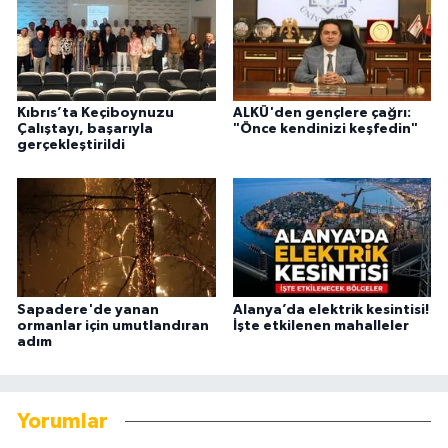
Kıbrıs’ta Keçiboynuzu
ALKÜ'den gençlere çağrı:
Çalıştayı, başarıyla
"Önce kendinizi keşfedin"
gerçekleştirildi
Sapadere'de yanan
Alanya’da elektrik kesintisi!
ormanlar için umutlandıran
İşte etkilenen mahalleler
adım
Yorumlar