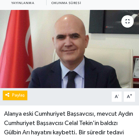
YAYINLANMA
OKUNMA SÜRESI
Paylaş
-
+
A
A
Alanya eski Cumhuriyet Başsavcısı, mevcut Aydın
Cumhuriyet Başsavcısı Celal Tekin'in baldızı
Gülbin Arı hayatını kaybetti. Bir süredir tedavi