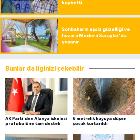
kaybetti
Sonbaharın eşsiz güzelliği ve
huzuru Modern Saraylar’da
yaşanır
Bunlar da ilginizi çekebilir
AK Parti'den Alanya iskelesi
6 metrelik kuyuya düşen
protokolüne tam destek
çocuk kurtarıldı