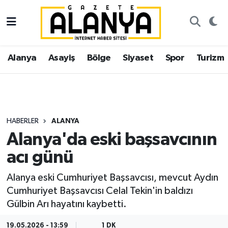
Alanya
İstanbul Nöbetçi Eczaneler
Alanya
Asayiş
Bölge
Siyaset
Spor
Turizm
Asayiş
İstanbul Hava Durumu
Bölge
İstanbul Trafik Yoğunluk Haritası
Siyaset
Süper Lig Puan Durumu ve Fikstür
HABERLER
ALANYA
Alanya'da eski başsavcının
Spor
Tüm Manşetler
acı günü
Turizm
Son Dakika Haberleri
Alanya eski Cumhuriyet Başsavcısı, mevcut Aydın
Cumhuriyet Başsavcısı Celal Tekin'in baldızı
Ekonomi
Haber Arşivi
Gülbin Arı hayatını kaybetti.
Gazipaşa
19.05.2026 - 13:59
1 DK