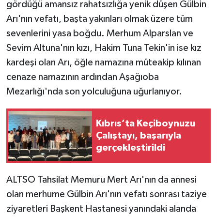
gördüğü amansız rahatsızlığa yenik düşen Gülbin
Arı'nın vefatı, başta yakınları olmak üzere tüm
sevenlerini yasa boğdu. Merhum Alparslan ve
Sevim Altuna'nın kızı, Hakim Tuna Tekin'in ise kız
kardeşi olan Arı, öğle namazına müteakip kılınan
cenaze namazının ardından Aşağıoba
Mezarlığı'nda son yolculuğuna uğurlanıyor.
Kıbrıs’ta Keçiboynuzu
Çalıştayı, başarıyla
gerçekleştirildi
ALTSO Tahsilat Memuru Mert Arı'nın da annesi
olan merhume Gülbin Arı'nın vefatı sonrası taziye
ziyaretleri Başkent Hastanesi yanındaki alanda