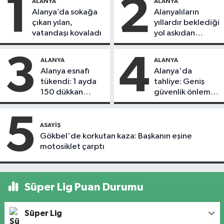
1
2
ALANYA
ALANYA
Alanya’da sokağa
Alanyalıların
çıkan yılan,
yıllardır beklediği
vatandaşı kovaladı
yol askıdan
döndü
3
4
ALANYA
ALANYA
Alanya esnafı
Alanya'da
tükendi: 1 ayda
tahliye: Geniş
150 dükkan
güvenlik önlemi
kapandı
alındı
5
ASAYIŞ
Gökbel'de korkutan kaza: Başkanın eşine
motosiklet çarptı
Süper Lig Puan Durumu
Süper Lig