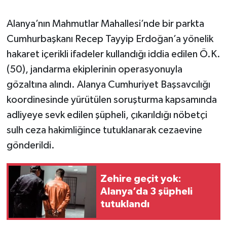
Alanya’nın Mahmutlar Mahallesi’nde bir parkta
Cumhurbaşkanı Recep Tayyip Erdoğan’a yönelik
hakaret içerikli ifadeler kullandığı iddia edilen Ö.K.
(50), jandarma ekiplerinin operasyonuyla
gözaltına alındı. Alanya Cumhuriyet Başsavcılığı
koordinesinde yürütülen soruşturma kapsamında
adliyeye sevk edilen şüpheli, çıkarıldığı nöbetçi
sulh ceza hakimliğince tutuklanarak cezaevine
gönderildi.
Zehire geçit yok:
Alanya’da 3 şüpheli
tutuklandı