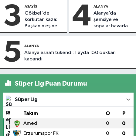
3
4
ASAYIŞ
ALANYA
Gökbel'de
Alanya’da
korkutan kaza:
şemsiye ve
Başkanın eşine
sopalar havada
motosiklet çarptı
uçuştu
5
ALANYA
Alanya esnafı tükendi: 1 ayda 150 dükkan
kapandı
Süper Lig Puan Durumu
Süper Lig
#
Takım
O
P
1
Amed
0
0
2
Erzurumspor FK
0
0