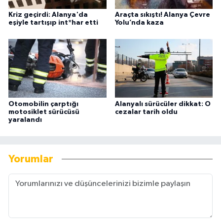
Kriz geçirdi: Alanya'da
Araçta sıkıştı! Alanya Çevre
eşiyle tartışıp int*har etti
Yolu’nda kaza
Otomobilin çarptığı
Alanyalı sürücüler dikkat: O
motosiklet sürücüsü
cezalar tarih oldu
yaralandı
Yorumlar