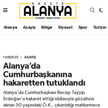
Alanya
İstanbul Nöbetçi Eczaneler
Alanya
Asayiş
Bölge
Siyaset
Spor
Turizm
Asayiş
İstanbul Hava Durumu
Bölge
İstanbul Trafik Yoğunluk Haritası
Siyaset
Süper Lig Puan Durumu ve Fikstür
HABERLER
ASAYIŞ
Alanya’da
Spor
Tüm Manşetler
Cumhurbaşkanına
Turizm
Son Dakika Haberleri
hakaretten tutuklandı
Ekonomi
Haber Arşivi
Alanya'da Cumhurbaşkanı Recep Tayyip
Erdoğan'a hakaret ettiği iddiasıyla gözaltına
Gazipaşa
alınan 50 yaşındaki Ö.K., çıkarıldığı mahkemece