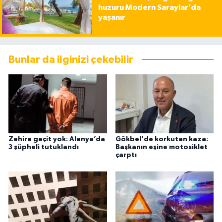
huzuru Modern Saraylar’da
yaşanır
Bunlar da ilginizi çekebilir
Zehire geçit yok: Alanya’da
Gökbel'de korkutan kaza:
3 şüpheli tutuklandı
Başkanın eşine motosiklet
çarptı