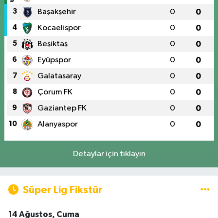
3
Başakşehir
0
0
4
Kocaelispor
0
0
5
Beşiktaş
0
0
6
Eyüpspor
0
0
7
Galatasaray
0
0
8
Çorum FK
0
0
9
Gaziantep FK
0
0
10
Alanyaspor
0
0
Detaylar için tıklayın
Süper Lig Fikstür
14 Ağustos, Cuma