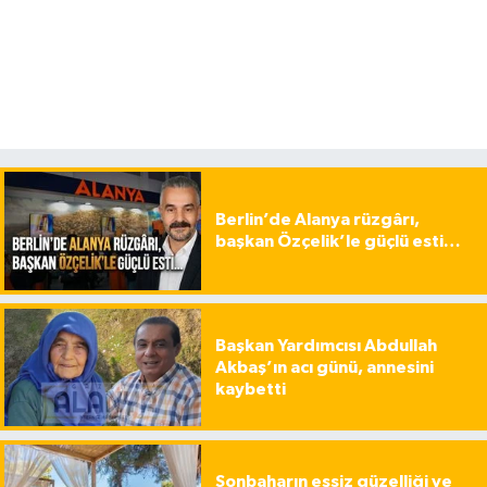
Berlin’de Alanya rüzgârı,
başkan Özçelik’le güçlü esti…
Başkan Yardımcısı Abdullah
Akbaş’ın acı günü, annesini
kaybetti
Sonbaharın eşsiz güzelliği ve