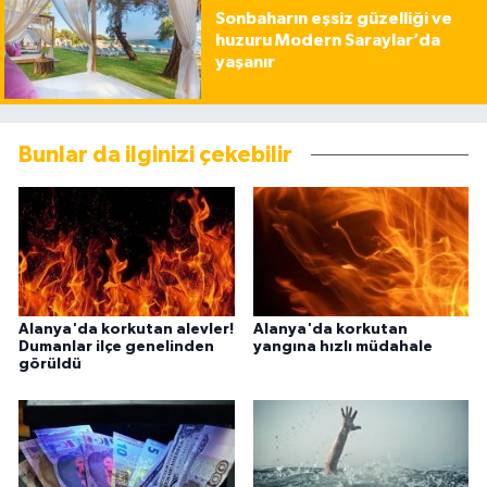
Sonbaharın eşsiz güzelliği ve
huzuru Modern Saraylar’da
yaşanır
Bunlar da ilginizi çekebilir
Alanya'da korkutan alevler!
Alanya'da korkutan
Dumanlar ilçe genelinden
yangına hızlı müdahale
görüldü