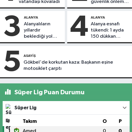
vatandaşı kovaladı
güvenlik önlemi
alındı
3
4
ALANYA
ALANYA
Alanyalıların
Alanya esnafı
yıllardır
tükendi: 1 ayda
beklediği yol
150 dükkan
askıdan döndü
kapandı
5
ASAYIŞ
Gökbel'de korkutan kaza: Başkanın eşine
motosiklet çarptı
Süper Lig Puan Durumu
Süper Lig
#
Takım
O
P
1
Amed
0
0