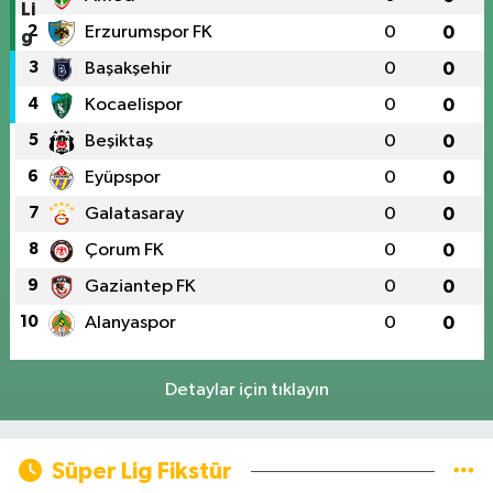
2
Erzurumspor FK
0
0
3
Başakşehir
0
0
4
Kocaelispor
0
0
5
Beşiktaş
0
0
6
Eyüpspor
0
0
7
Galatasaray
0
0
8
Çorum FK
0
0
9
Gaziantep FK
0
0
10
Alanyaspor
0
0
Detaylar için tıklayın
Süper Lig Fikstür