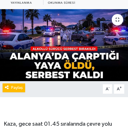
YAYINLANMA
OKUNMA SÜRESI
Paylaş
-
+
A
A
Kaza, gece saat 01.45 sıralarında çevre yolu