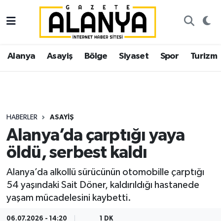
Alanya
İstanbul Nöbetçi Eczaneler
Alanya
Asayiş
Bölge
Siyaset
Spor
Turizm
Asayiş
İstanbul Hava Durumu
Bölge
İstanbul Trafik Yoğunluk Haritası
Siyaset
Süper Lig Puan Durumu ve Fikstür
HABERLER
ASAYIŞ
Alanya’da çarptığı yaya
Spor
Tüm Manşetler
öldü, serbest kaldı
Turizm
Son Dakika Haberleri
Alanya’da alkollü sürücünün otomobille çarptığı
54 yaşındaki Sait Döner, kaldırıldığı hastanede
Ekonomi
Haber Arşivi
yaşam mücadelesini kaybetti.
Gazipaşa
06.07.2026 - 14:20
1 DK