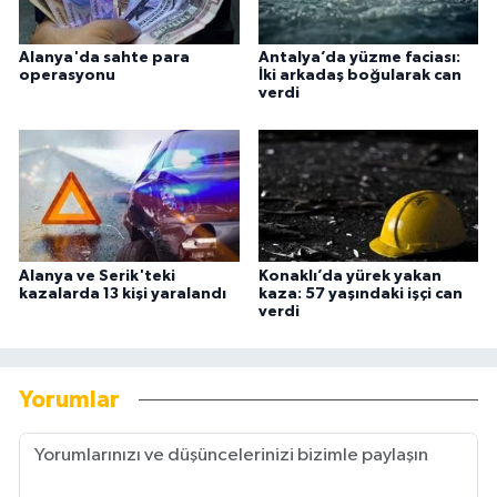
Alanya'da sahte para
Antalya’da yüzme faciası:
operasyonu
İki arkadaş boğularak can
verdi
Alanya ve Serik'teki
Konaklı’da yürek yakan
kazalarda 13 kişi yaralandı
kaza: 57 yaşındaki işçi can
verdi
Yorumlar