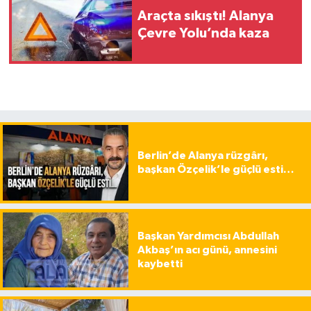
Araçta sıkıştı! Alanya
Çevre Yolu’nda kaza
Berlin’de Alanya rüzgârı,
başkan Özçelik’le güçlü esti…
Başkan Yardımcısı Abdullah
Akbaş’ın acı günü, annesini
kaybetti