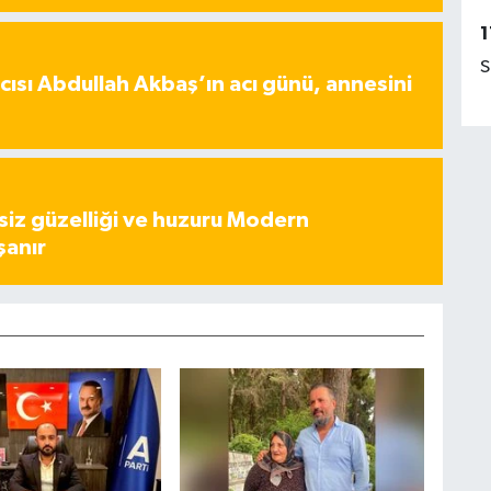
1
S
ısı Abdullah Akbaş’ın acı günü, annesini
iz güzelliği ve huzuru Modern
şanır