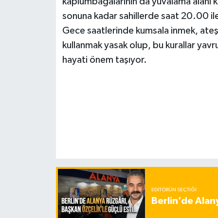
kaplumbağalarının da yuvalama alanı 
sonuna kadar sahillerde saat 20.00 il
Gece saatlerinde kumsala inmek, ateş
kullanmak yasak olup, bu kurallar yavr
hayati önem taşıyor.
EDITÖRÜN SEÇTIĞI
Berlin’de Alan