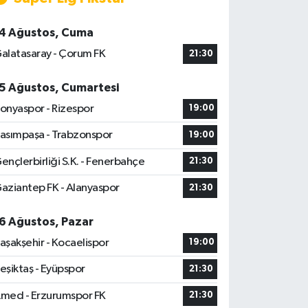
4 Ağustos, Cuma
alatasaray - Çorum FK
21:30
5 Ağustos, Cumartesi
onyaspor - Rizespor
19:00
asımpaşa - Trabzonspor
19:00
ençlerbirliği S.K. - Fenerbahçe
21:30
aziantep FK - Alanyaspor
21:30
6 Ağustos, Pazar
aşakşehir - Kocaelispor
19:00
eşiktaş - Eyüpspor
21:30
med - Erzurumspor FK
21:30