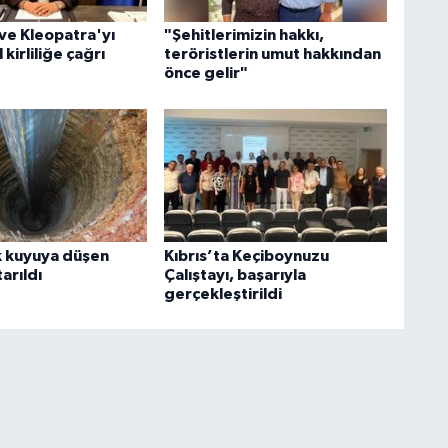
ve Kleopatra'yı
"Şehitlerimizin hakkı,
 kirliliğe çağrı
teröristlerin umut hakkından
önce gelir"
k kuyuya düşen
Kıbrıs’ta Keçiboynuzu
arıldı
Çalıştayı, başarıyla
gerçekleştirildi