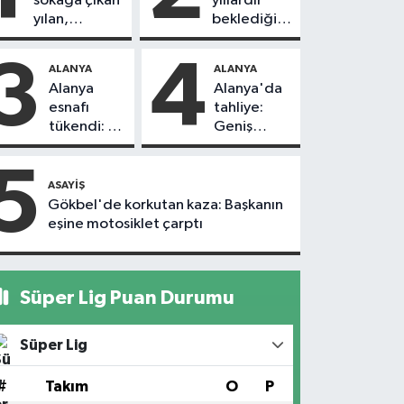
sokağa çıkan
yıllardır
yılan,
beklediği
vatandaşı
yol askıdan
kovaladı
döndü
3
4
ALANYA
ALANYA
Alanya
Alanya'da
esnafı
tahliye:
tükendi: 1
Geniş
ayda 150
güvenlik
dükkan
önlemi
5
kapandı
alındı
ASAYIŞ
Gökbel'de korkutan kaza: Başkanın
eşine motosiklet çarptı
Süper Lig Puan Durumu
Süper Lig
#
Takım
O
P