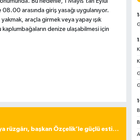
konumunda. Bu nedenle, 1 Mayıs’tan Eylül
e 08.00 arasında giriş yasağı uygulanıyor.
1
 yakmak, araçla girmek veya yapay ışık
G
u kaplumbağaların denize ulaşabilmesi için
1
K
K
G
G
1
B
B
ya rüzgârı, başkan Özçelik’le güçlü esti…
A