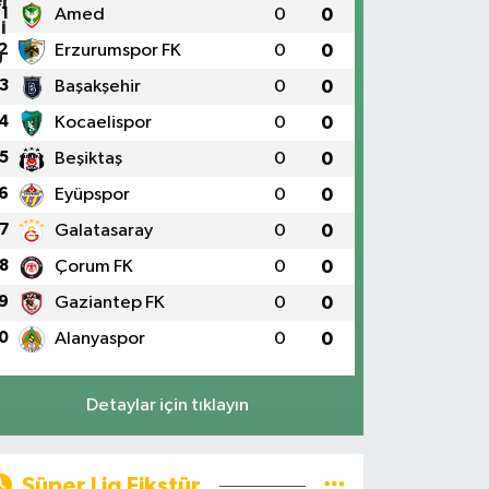
1
Amed
0
0
2
Erzurumspor FK
0
0
3
Başakşehir
0
0
4
Kocaelispor
0
0
5
Beşiktaş
0
0
6
Eyüpspor
0
0
7
Galatasaray
0
0
8
Çorum FK
0
0
9
Gaziantep FK
0
0
0
Alanyaspor
0
0
Detaylar için tıklayın
Süper Lig Fikstür