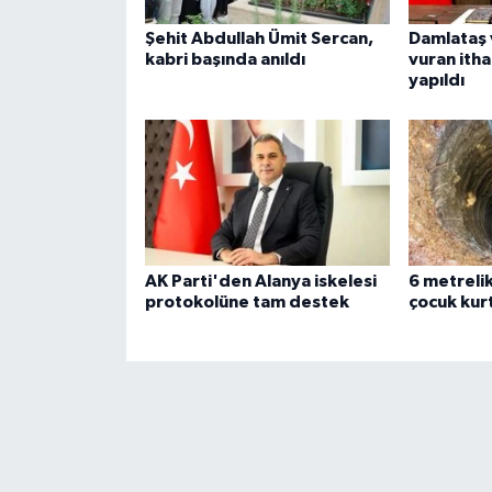
Şehit Abdullah Ümit Sercan,
Damlataş 
kabri başında anıldı
vuran ithal
yapıldı
AK Parti'den Alanya iskelesi
6 metreli
protokolüne tam destek
çocuk kurt