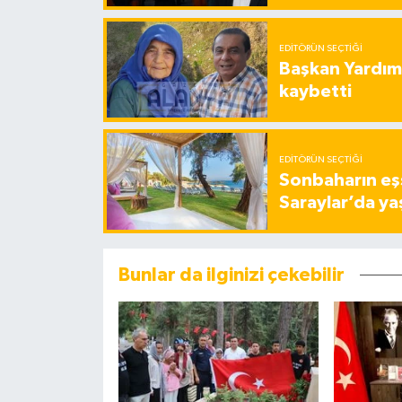
EDITÖRÜN SEÇTIĞI
Başkan Yardımc
kaybetti
EDITÖRÜN SEÇTIĞI
Sonbaharın eşs
Saraylar’da ya
Bunlar da ilginizi çekebilir