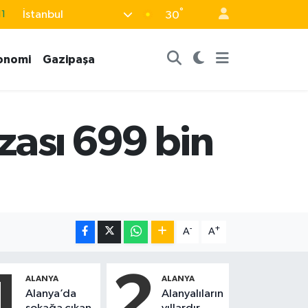
11
°
İstanbul
30
8
2
onomi
Gazipaşa
8
3
zası 699 bin
4
-
+
A
A
1
2
ALANYA
ALANYA
Alanya’da
Alanyalıların