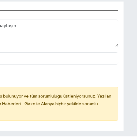
ş bulunuyor ve tüm sorumluluğu üstleniyorsunuz. Yazılan
 Haberleri - Gazete Alanya hiçbir şekilde sorumlu