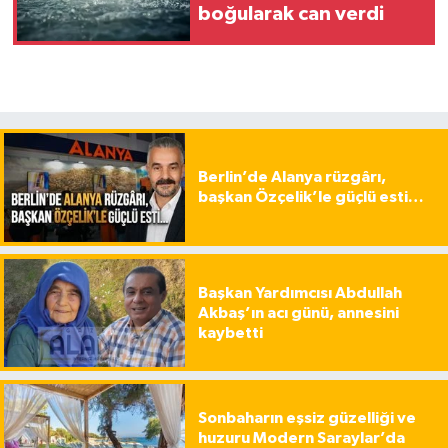
boğularak can verdi
Berlin’de Alanya rüzgârı,
başkan Özçelik’le güçlü esti…
Başkan Yardımcısı Abdullah
Akbaş’ın acı günü, annesini
kaybetti
Sonbaharın eşsiz güzelliği ve
huzuru Modern Saraylar’da