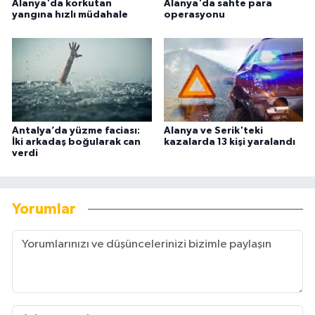
Alanya'da korkutan
Alanya'da sahte para
yangına hızlı müdahale
operasyonu
Antalya’da yüzme faciası:
Alanya ve Serik'teki
İki arkadaş boğularak can
kazalarda 13 kişi yaralandı
verdi
Yorumlar