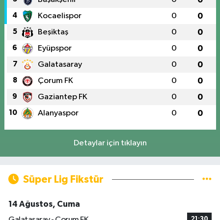
4
Kocaelispor
0
0
5
Beşiktaş
0
0
6
Eyüpspor
0
0
7
Galatasaray
0
0
8
Çorum FK
0
0
9
Gaziantep FK
0
0
10
Alanyaspor
0
0
Detaylar için tıklayın
Süper Lig Fikstür
14 Ağustos, Cuma
Galatasaray - Çorum FK
21:30