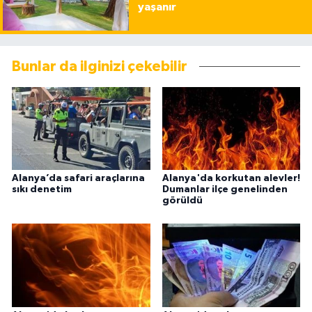
yaşanır
Bunlar da ilginizi çekebilir
Alanya’da safari araçlarına
Alanya'da korkutan alevler!
sıkı denetim
Dumanlar ilçe genelinden
görüldü