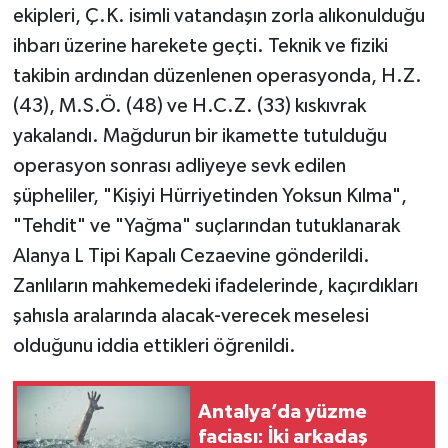
ekipleri, Ç.K. isimli vatandaşın zorla alıkonulduğu
ihbarı üzerine harekete geçti. Teknik ve fiziki
takibin ardından düzenlenen operasyonda, H.Z.
(43), M.S.Ö. (48) ve H.C.Z. (33) kıskıvrak
yakalandı. Mağdurun bir ikamette tutulduğu
operasyon sonrası adliyeye sevk edilen
şüpheliler, "Kişiyi Hürriyetinden Yoksun Kılma",
"Tehdit" ve "Yağma" suçlarından tutuklanarak
Alanya L Tipi Kapalı Cezaevine gönderildi.
Zanlıların mahkemedeki ifadelerinde, kaçırdıkları
şahısla aralarında alacak-verecek meselesi
olduğunu iddia ettikleri öğrenildi.
Antalya’da yüzme
faciası: İki arkadaş