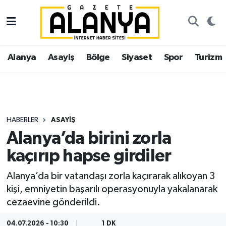
Alanya
İstanbul Nöbetçi Eczaneler
Alanya
Asayiş
Bölge
Siyaset
Spor
Turizm
Asayiş
İstanbul Hava Durumu
Bölge
İstanbul Trafik Yoğunluk Haritası
Siyaset
Süper Lig Puan Durumu ve Fikstür
HABERLER
ASAYIŞ
Alanya’da birini zorla
Spor
Tüm Manşetler
kaçırıp hapse girdiler
Turizm
Son Dakika Haberleri
Alanya’da bir vatandaşı zorla kaçırarak alıkoyan 3
kişi, emniyetin başarılı operasyonuyla yakalanarak
Ekonomi
Haber Arşivi
cezaevine gönderildi.
Gazipaşa
04.07.2026 - 10:30
1 DK