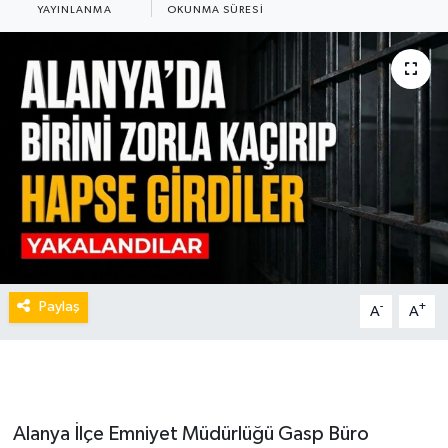
YAYINLANMA
OKUNMA SÜRESI
Paylaş
-
+
A
A
Alanya İlçe Emniyet Müdürlüğü Gasp Büro