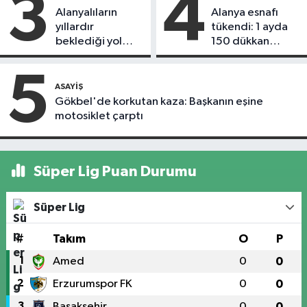
3
4
Alanyalıların
Alanya esnafı
yıllardır
tükendi: 1 ayda
beklediği yol
150 dükkan
askıdan döndü
kapandı
5
ASAYIŞ
Gökbel'de korkutan kaza: Başkanın eşine
motosiklet çarptı
Süper Lig Puan Durumu
Süper Lig
#
Takım
O
P
1
Amed
0
0
2
Erzurumspor FK
0
0
3
Başakşehir
0
0