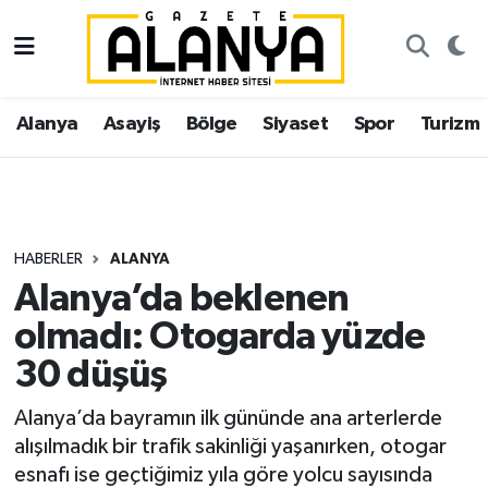
Alanya
İstanbul Nöbetçi Eczaneler
Alanya
Asayiş
Bölge
Siyaset
Spor
Turizm
Asayiş
İstanbul Hava Durumu
Bölge
İstanbul Trafik Yoğunluk Haritası
Siyaset
Süper Lig Puan Durumu ve Fikstür
HABERLER
ALANYA
Alanya’da beklenen
Spor
Tüm Manşetler
olmadı: Otogarda yüzde
Turizm
Son Dakika Haberleri
30 düşüş
Ekonomi
Haber Arşivi
Alanya’da bayramın ilk gününde ana arterlerde
alışılmadık bir trafik sakinliği yaşanırken, otogar
Gazipaşa
esnafı ise geçtiğimiz yıla göre yolcu sayısında