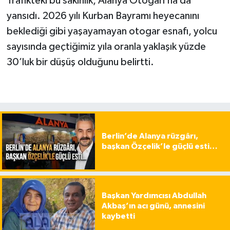
Trafikteki bu sakinlik, Alanya Otogarı’na da
yansıdı. 2026 yılı Kurban Bayramı heyecanını
beklediği gibi yaşayamayan otogar esnafı, yolcu
sayısında geçtiğimiz yıla oranla yaklaşık yüzde
30’luk bir düşüş olduğunu belirtti.
Berlin’de Alanya rüzgârı,
başkan Özçelik’le güçlü esti…
Başkan Yardımcısı Abdullah
Akbaş’ın acı günü, annesini
kaybetti