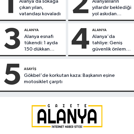
1
2
Alanya’da sokağa
Alanyalıların
çıkan yılan,
yıllardır beklediği
vatandaşı kovaladı
yol askıdan
döndü
3
4
ALANYA
ALANYA
Alanya esnafı
Alanya'da
tükendi: 1 ayda
tahliye: Geniş
150 dükkan
güvenlik önlemi
kapandı
alındı
5
ASAYIŞ
Gökbel'de korkutan kaza: Başkanın eşine
motosiklet çarptı