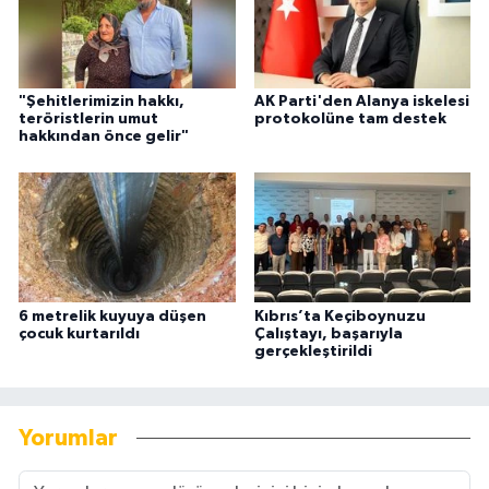
"Şehitlerimizin hakkı,
AK Parti'den Alanya iskelesi
teröristlerin umut
protokolüne tam destek
hakkından önce gelir"
6 metrelik kuyuya düşen
Kıbrıs’ta Keçiboynuzu
çocuk kurtarıldı
Çalıştayı, başarıyla
gerçekleştirildi
Yorumlar