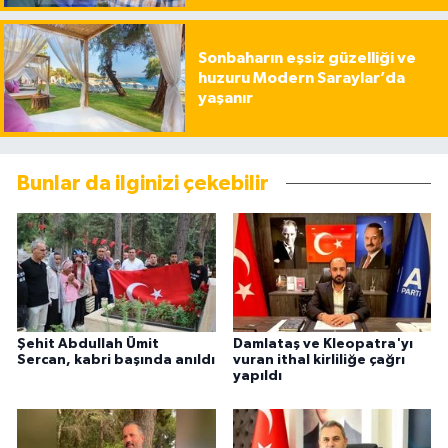
Sonbaharın eşsiz güzelliği ve
huzuru Modern Saraylar’da
yaşanır
Bunlar da ilginizi çekebilir
Şehit Abdullah Ümit
Damlataş ve Kleopatra'yı
Sercan, kabri başında anıldı
vuran ithal kirliliğe çağrı
yapıldı