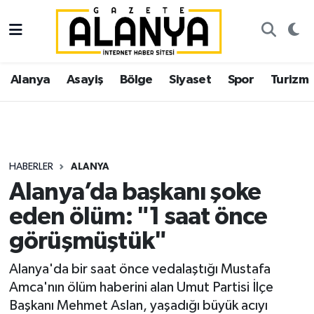
Alanya
İstanbul Nöbetçi Eczaneler
Alanya
Asayiş
Bölge
Siyaset
Spor
Turizm
Asayiş
İstanbul Hava Durumu
Bölge
İstanbul Trafik Yoğunluk Haritası
Siyaset
Süper Lig Puan Durumu ve Fikstür
HABERLER
ALANYA
Alanya’da başkanı şoke
Spor
Tüm Manşetler
eden ölüm: "1 saat önce
Turizm
Son Dakika Haberleri
görüşmüştük"
Ekonomi
Haber Arşivi
Alanya'da bir saat önce vedalaştığı Mustafa
Amca'nın ölüm haberini alan Umut Partisi İlçe
Gazipaşa
Başkanı Mehmet Aslan, yaşadığı büyük acıyı