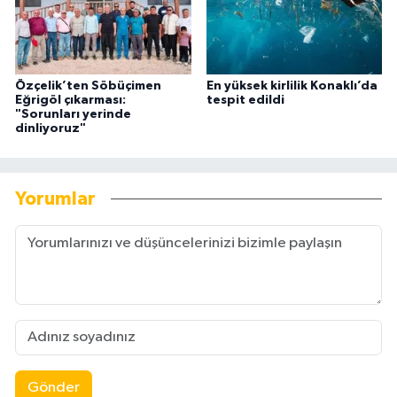
Özçelik’ten Söbüçimen
En yüksek kirlilik Konaklı’da
Eğrigöl çıkarması:
tespit edildi
"Sorunları yerinde
dinliyoruz"
Yorumlar
Gönder