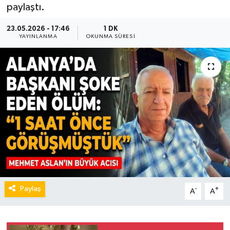
paylaştı.
23.05.2026 - 17:46
1 DK
YAYINLANMA
OKUNMA SÜRESI
Paylaş
-
+
A
A