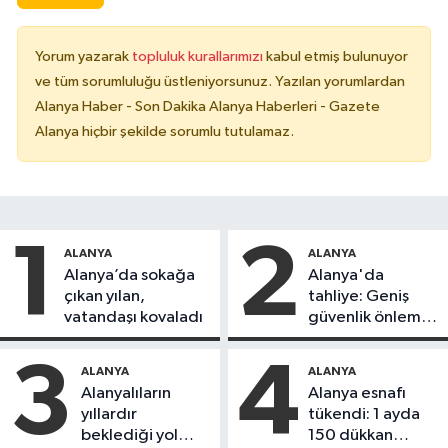
Yorum yazarak
topluluk kurallarımızı
kabul etmiş bulunuyor
ve tüm sorumluluğu üstleniyorsunuz. Yazılan yorumlardan
Alanya Haber - Son Dakika Alanya Haberleri - Gazete
Alanya hiçbir şekilde sorumlu tutulamaz.
1
2
ALANYA
ALANYA
Alanya’da sokağa
Alanya'da
çıkan yılan,
tahliye: Geniş
vatandaşı kovaladı
güvenlik önlemi
alındı
3
4
ALANYA
ALANYA
Alanyalıların
Alanya esnafı
yıllardır
tükendi: 1 ayda
beklediği yol
150 dükkan