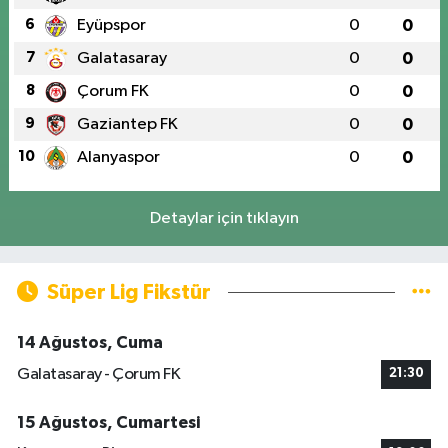
6
Eyüpspor
0
0
7
Galatasaray
0
0
8
Çorum FK
0
0
9
Gaziantep FK
0
0
10
Alanyaspor
0
0
Detaylar için tıklayın
Süper Lig Fikstür
14 Ağustos, Cuma
Galatasaray - Çorum FK
21:30
15 Ağustos, Cumartesi