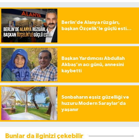
Berlin’de Alanya rüzgârı,
başkan Özçelik’le güçlü esti…
Başkan Yardımcısı Abdullah
Akbaş’ın acı günü, annesini
kaybetti
Sonbaharın eşsiz güzelliği ve
huzuru Modern Saraylar’da
yaşanır
Bunlar da ilginizi çekebilir