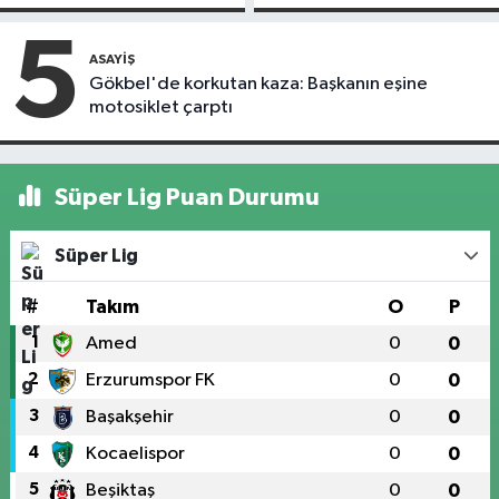
askıdan döndü
kapandı
5
ASAYIŞ
Gökbel'de korkutan kaza: Başkanın eşine
motosiklet çarptı
Süper Lig Puan Durumu
Süper Lig
#
Takım
O
P
1
Amed
0
0
2
Erzurumspor FK
0
0
3
Başakşehir
0
0
4
Kocaelispor
0
0
5
Beşiktaş
0
0