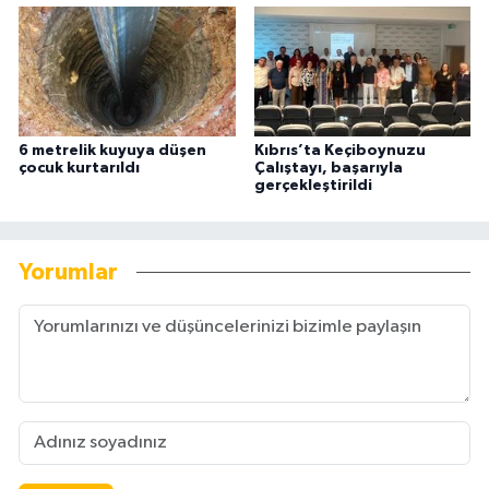
6 metrelik kuyuya düşen
Kıbrıs’ta Keçiboynuzu
çocuk kurtarıldı
Çalıştayı, başarıyla
gerçekleştirildi
Yorumlar