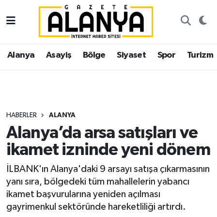
Alanya
İstanbul Nöbetçi Eczaneler
Alanya
Asayiş
Bölge
Siyaset
Spor
Turizm
Asayiş
İstanbul Hava Durumu
Bölge
İstanbul Trafik Yoğunluk Haritası
Siyaset
Süper Lig Puan Durumu ve Fikstür
HABERLER
ALANYA
Alanya’da arsa satışları ve
Spor
Tüm Manşetler
ikamet izninde yeni dönem
Turizm
Son Dakika Haberleri
İLBANK'ın Alanya'daki 9 arsayı satışa çıkarmasının
yanı sıra, bölgedeki tüm mahallelerin yabancı
Ekonomi
Haber Arşivi
ikamet başvurularına yeniden açılması
gayrimenkul sektöründe hareketliliği artırdı.
Gazipaşa