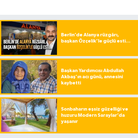
Berlin’de Alanya rüzgârı,
başkan Özçelik’le güçlü esti…
Başkan Yardımcısı Abdullah
Akbaş’ın acı günü, annesini
kaybetti
Sonbaharın eşsiz güzelliği ve
huzuru Modern Saraylar’da
yaşanır