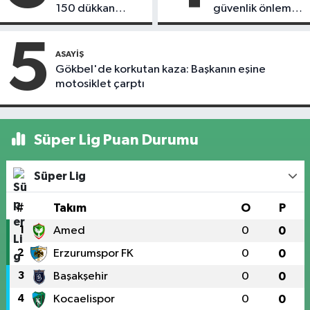
150 dükkan
güvenlik önlemi
kapandı
alındı
5
ASAYIŞ
Gökbel'de korkutan kaza: Başkanın eşine
motosiklet çarptı
Süper Lig Puan Durumu
Süper Lig
#
Takım
O
P
1
Amed
0
0
2
Erzurumspor FK
0
0
3
Başakşehir
0
0
4
Kocaelispor
0
0