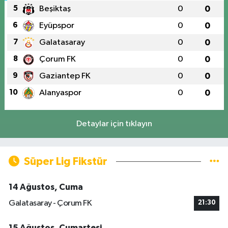
5
Beşiktaş
0
0
6
Eyüpspor
0
0
7
Galatasaray
0
0
8
Çorum FK
0
0
9
Gaziantep FK
0
0
10
Alanyaspor
0
0
Detaylar için tıklayın
Süper Lig Fikstür
14 Ağustos, Cuma
Galatasaray - Çorum FK
21:30
15 Ağustos, Cumartesi