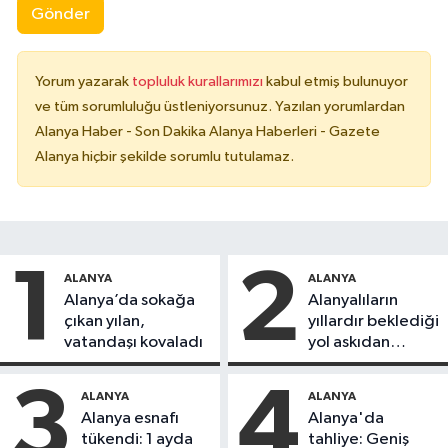
Gönder
Yorum yazarak
topluluk kurallarımızı
kabul etmiş bulunuyor
ve tüm sorumluluğu üstleniyorsunuz. Yazılan yorumlardan
Alanya Haber - Son Dakika Alanya Haberleri - Gazete
Alanya hiçbir şekilde sorumlu tutulamaz.
1
2
ALANYA
ALANYA
Alanya’da sokağa
Alanyalıların
çıkan yılan,
yıllardır beklediği
vatandaşı kovaladı
yol askıdan
döndü
3
4
ALANYA
ALANYA
Alanya esnafı
Alanya'da
tükendi: 1 ayda
tahliye: Geniş