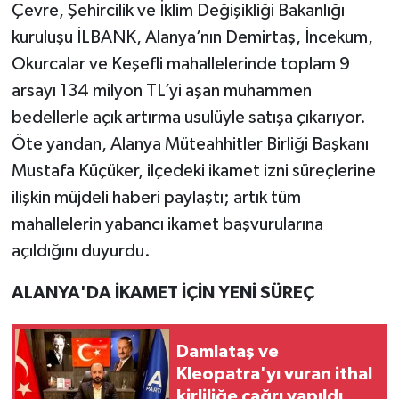
Çevre, Şehircilik ve İklim Değişikliği Bakanlığı
kuruluşu İLBANK, Alanya’nın Demirtaş, İncekum,
Okurcalar ve Keşefli mahallelerinde toplam 9
arsayı 134 milyon TL’yi aşan muhammen
bedellerle açık artırma usulüyle satışa çıkarıyor.
Öte yandan, Alanya Müteahhitler Birliği Başkanı
Mustafa Küçüker, ilçedeki ikamet izni süreçlerine
ilişkin müjdeli haberi paylaştı; artık tüm
mahallelerin yabancı ikamet başvurularına
açıldığını duyurdu.
ALANYA'DA İKAMET İÇİN YENİ SÜREÇ
Damlataş ve
Kleopatra'yı vuran ithal
kirliliğe çağrı yapıldı