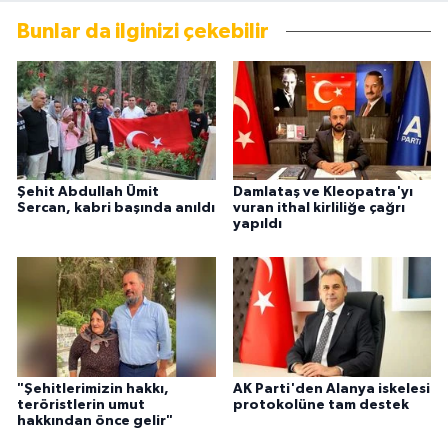
Bunlar da ilginizi çekebilir
Şehit Abdullah Ümit
Damlataş ve Kleopatra'yı
Sercan, kabri başında anıldı
vuran ithal kirliliğe çağrı
yapıldı
"Şehitlerimizin hakkı,
AK Parti'den Alanya iskelesi
teröristlerin umut
protokolüne tam destek
hakkından önce gelir"