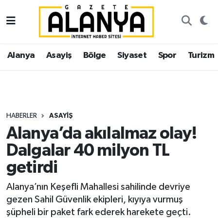
Alanya
İstanbul Nöbetçi Eczaneler
Alanya
Asayiş
Bölge
Siyaset
Spor
Turizm
Asayiş
İstanbul Hava Durumu
Bölge
İstanbul Trafik Yoğunluk Haritası
Siyaset
Süper Lig Puan Durumu ve Fikstür
HABERLER
ASAYIŞ
Alanya’da akılalmaz olay!
Spor
Tüm Manşetler
Dalgalar 40 milyon TL
Turizm
Son Dakika Haberleri
getirdi
Ekonomi
Haber Arşivi
Alanya’nın Keşefli Mahallesi sahilinde devriye
gezen Sahil Güvenlik ekipleri, kıyıya vurmuş
Gazipaşa
şüpheli bir paket fark ederek harekete geçti.