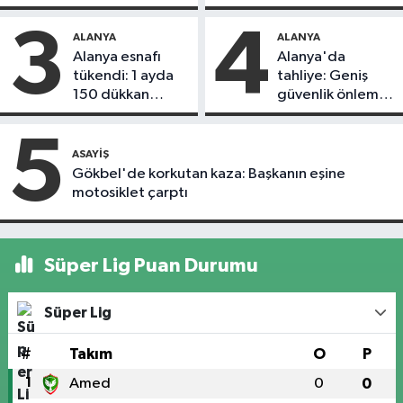
döndü
3
4
ALANYA
ALANYA
Alanya esnafı
Alanya'da
tükendi: 1 ayda
tahliye: Geniş
150 dükkan
güvenlik önlemi
kapandı
alındı
5
ASAYIŞ
Gökbel'de korkutan kaza: Başkanın eşine
motosiklet çarptı
Süper Lig Puan Durumu
Süper Lig
#
Takım
O
P
1
Amed
0
0