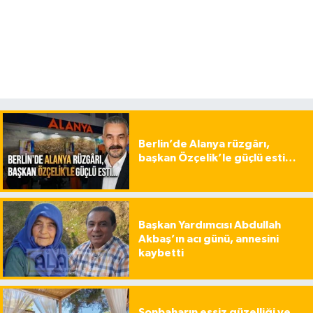
Berlin’de Alanya rüzgârı,
başkan Özçelik’le güçlü esti…
Başkan Yardımcısı Abdullah
Akbaş’ın acı günü, annesini
kaybetti
Sonbaharın eşsiz güzelliği ve