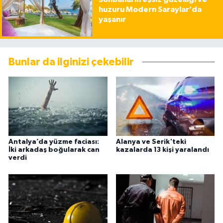
huzuru Modern Saraylar’da
yaşanır
Bunlar da ilginizi çekebilir
Antalya’da yüzme faciası:
Alanya ve Serik'teki
İki arkadaş boğularak can
kazalarda 13 kişi yaralandı
verdi