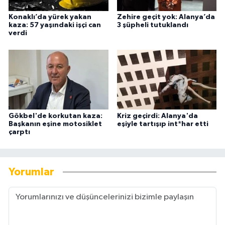
Konaklı’da yürek yakan
Zehire geçit yok: Alanya’da
kaza: 57 yaşındaki işçi can
3 şüpheli tutuklandı
verdi
Gökbel'de korkutan kaza:
Kriz geçirdi: Alanya'da
Başkanın eşine motosiklet
eşiyle tartışıp int*har etti
çarptı
Yorumlar