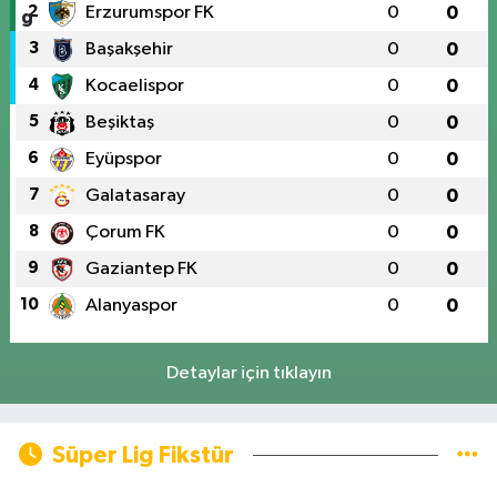
2
Erzurumspor FK
0
0
3
Başakşehir
0
0
4
Kocaelispor
0
0
5
Beşiktaş
0
0
6
Eyüpspor
0
0
7
Galatasaray
0
0
8
Çorum FK
0
0
9
Gaziantep FK
0
0
10
Alanyaspor
0
0
Detaylar için tıklayın
Süper Lig Fikstür