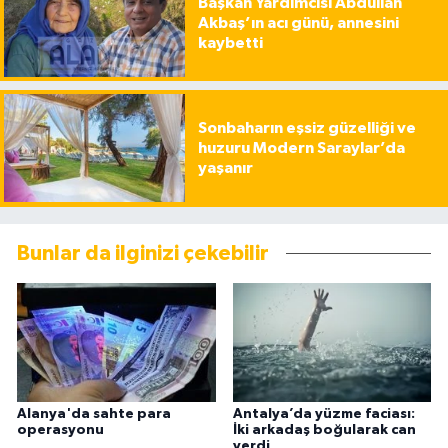
Başkan Yardımcısı Abdullah
Akbaş’ın acı günü, annesini
kaybetti
Sonbaharın eşsiz güzelliği ve
huzuru Modern Saraylar’da
yaşanır
Bunlar da ilginizi çekebilir
Alanya'da sahte para
Antalya’da yüzme faciası:
operasyonu
İki arkadaş boğularak can
verdi