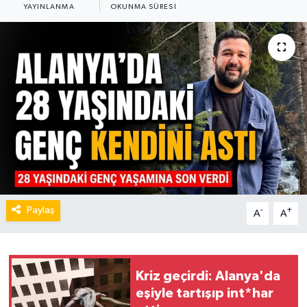
YAYINLANMA
OKUNMA SÜRESI
Paylaş
-
+
A
A
Kriz geçirdi: Alanya'da
eşiyle tartışıp int*har