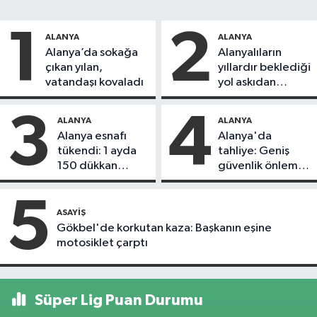
1
2
ALANYA
ALANYA
Alanya’da sokağa
Alanyalıların
çıkan yılan,
yıllardır beklediği
vatandaşı kovaladı
yol askıdan
döndü
3
4
ALANYA
ALANYA
Alanya esnafı
Alanya'da
tükendi: 1 ayda
tahliye: Geniş
150 dükkan
güvenlik önlemi
kapandı
alındı
5
ASAYIŞ
Gökbel'de korkutan kaza: Başkanın eşine
motosiklet çarptı
Süper Lig Puan Durumu