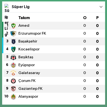
Süper Lig
#
Takım
O
P
1
Amed
0
0
2
Erzurumspor FK
0
0
3
Başakşehir
0
0
4
Kocaelispor
0
0
5
Beşiktaş
0
0
6
Eyüpspor
0
0
7
Galatasaray
0
0
8
Çorum FK
0
0
9
Gaziantep FK
0
0
10
Alanyaspor
0
0