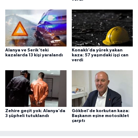
Alanya ve Serik'teki
Konaklı’da yürek yakan
kazalarda 13 kişi yaralandı
kaza: 57 yaşındaki işçi can
verdi
Zehire geçit yok: Alanya’da
Gökbel'de korkutan kaza:
3 şüpheli tutuklandı
Başkanın eşine motosiklet
çarptı