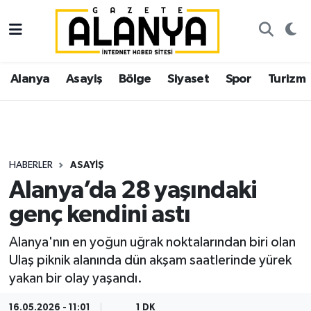
Alanya
İstanbul Nöbetçi Eczaneler
Alanya
Asayiş
Bölge
Siyaset
Spor
Turizm
Asayiş
İstanbul Hava Durumu
Bölge
İstanbul Trafik Yoğunluk Haritası
Siyaset
Süper Lig Puan Durumu ve Fikstür
HABERLER
ASAYIŞ
Alanya’da 28 yaşındaki
Spor
Tüm Manşetler
genç kendini astı
Turizm
Son Dakika Haberleri
Alanya'nın en yoğun uğrak noktalarından biri olan
Ulaş piknik alanında dün akşam saatlerinde yürek
Ekonomi
Haber Arşivi
yakan bir olay yaşandı.
Gazipaşa
16.05.2026 - 11:01
1 DK