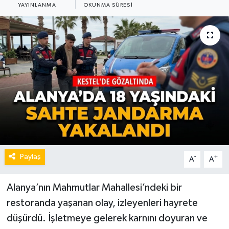
YAYINLANMA
OKUNMA SÜRESI
Paylaş
-
+
A
A
Alanya’nın Mahmutlar Mahallesi’ndeki bir
restoranda yaşanan olay, izleyenleri hayrete
düşürdü. İşletmeye gelerek karnını doyuran ve