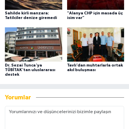
Sahilde kirli manzara:
"Alanya CHP için masada üç
Tatilciler denize giremedi
isim var"
Dr. Sezai Tunca'ya
Tavlı’dan muhtarlarla ortak
TÜBİTAK'tan uluslararası
akıl buluşması
destek
Yorumlar