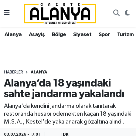
Alanya
İstanbul Nöbetçi Eczaneler
Alanya
Asayiş
Bölge
Siyaset
Spor
Turizm
Asayiş
İstanbul Hava Durumu
Bölge
İstanbul Trafik Yoğunluk Haritası
Siyaset
Süper Lig Puan Durumu ve Fikstür
HABERLER
ALANYA
Alanya’da 18 yaşındaki
Spor
Tüm Manşetler
sahte jandarma yakalandı
Turizm
Son Dakika Haberleri
Alanya'da kendini jandarma olarak tanıtarak
restoranda hesabı ödemekten kaçan 18 yaşındaki
Ekonomi
Haber Arşivi
M.S.A., Kestel'de yakalanarak gözaltına alındı.
Gazipaşa
03.07.2026 - 17:01
1 DK