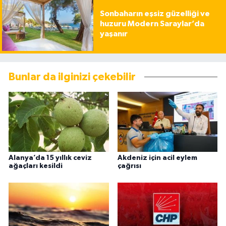
Sonbaharın eşsiz güzelliği ve
huzuru Modern Saraylar’da
yaşanır
Bunlar da ilginizi çekebilir
Alanya’da 15 yıllık ceviz
Akdeniz için acil eylem
ağaçları kesildi
çağrısı