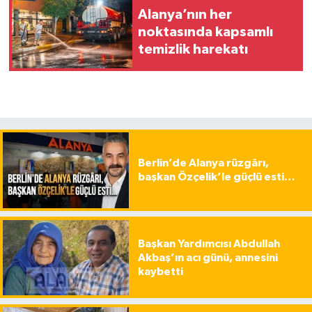
Alanya’nın her
noktasında kapsamlı
temizlik harekatı
Berlin’de Alanya rüzgârı,
başkan Özçelik’le güçlü esti…
Başkan Yardımcısı Abdullah
Akbaş’ın acı günü, annesini
kaybetti