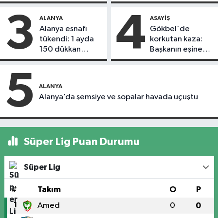
döndü
3
4
ALANYA
ASAYIŞ
Alanya esnafı
Gökbel'de
tükendi: 1 ayda
korkutan kaza:
150 dükkan
Başkanın eşine
kapandı
motosiklet çarptı
5
ALANYA
Alanya’da şemsiye ve sopalar havada uçuştu
Süper Lig Puan Durumu
Süper Lig
#
Takım
O
P
1
Amed
0
0