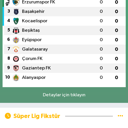
2
Erzurumspor FK
0
0
3
Başakşehir
0
0
4
Kocaelispor
0
0
5
Beşiktaş
0
0
6
Eyüpspor
0
0
7
Galatasaray
0
0
8
Çorum FK
0
0
9
Gaziantep FK
0
0
10
Alanyaspor
0
0
Detaylar için tıklayın
Süper Lig Fikstür