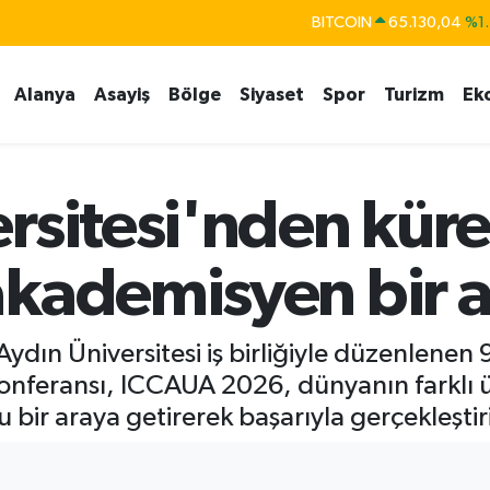
DOLAR
47,7106
%0.1
EURO
55,1652
%0.2
Alanya
Asayiş
Bölge
Siyaset
Spor
Turizm
Ek
STERLİN
64,4046
%0.3
GRAM ALTIN
6648.99
%2.5
BİST100
13.773
%-1
rsitesi'nden küre
akademisyen bir 
Aydın Üniversitesi iş birliğiyle düzenlenen 
nferansı, ICCAUA 2026, dünyanın farklı ül
bir araya getirerek başarıyla gerçekleştiri