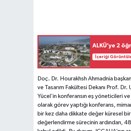
ALKÜ’ye 2 öğr
İçeriği Görüntül
Doç. Dr. Hourakhsh Ahmadnia başkanlı
ve Tasarım Fakültesi Dekanı Prof. Dr. 
Yücel’in konferansın eş yöneticileri ve
olarak görev yaptığı konferans, mimar
bir kez daha dikkate değer küresel bir 
değerlendirme sürecinin ardından, 48 ü