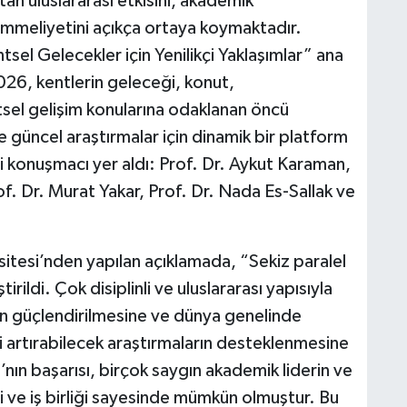
an uluslararası etkisini, akademik
emmeliyetini açıkça ortaya koymaktadır.
ntsel Gelecekler için Yenilikçi Yaklaşımlar” ana
6, kentlerin geleceği, konut,
kentsel gelişim konularına odaklanan öncü
e güncel araştırmalar için dinamik bir platform
 konuşmacı yer aldı: Prof. Dr. Aykut Karaman,
of. Dr. Murat Yakar, Prof. Dr. Nada Es-Sallak ve
tesi’nden yapılan açıklamada, “Sekiz paralel
ldi. Çok disiplinli ve uluslararası yapısıyla
n güçlendirilmesine ve dünya genelinde
ni artırabilecek araştırmaların desteklenmesine
ın başarısı, birçok saygın akademik liderin ve
 ve iş birliği sayesinde mümkün olmuştur. Bu