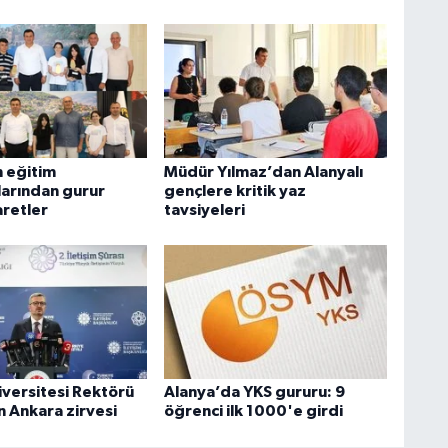
n eğitim
Müdür Yılmaz’dan Alanyalı
arından gurur
gençlere kritik yaz
aretler
tavsiyeleri
iversitesi Rektörü
Alanya’da YKS gururu: 9
 Ankara zirvesi
öğrenci ilk 1000'e girdi