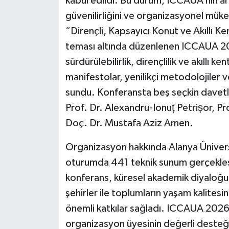
kabul edildi. Bu durum, ICCAUA’nın art
güvenilirliğini ve organizasyonel mük
“Dirençli, Kapsayıcı Konut ve Akıllı Ke
teması altında düzenlenen ICCAUA 202
sürdürülebilirlik, dirençlilik ve akıllı 
manifestolar, yenilikçi metodolojiler v
sundu. Konferansta beş seçkin davetli
Prof. Dr. Alexandru-Ionuț Petrișor, Pr
Doç. Dr. Mustafa Aziz Amen.
Organizasyon hakkında Alanya Üniversi
oturumda 441 teknik sunum gerçekleştiri
konferans, küresel akademik diyaloğu
şehirler ile toplumların yaşam kalitesi
önemli katkılar sağladı. ICCAUA 2026’n
organizasyon üyesinin değerli desteği