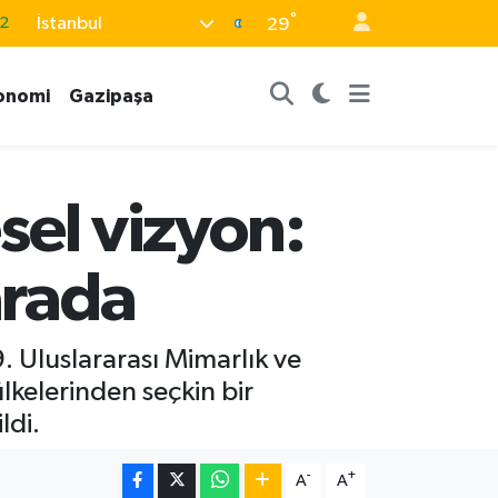
°
İstanbul
29
7
7
onomi
Gazipaşa
5
9
9
sel vizyon:
arada
9. Uluslararası Mimarlık ve
kelerinden seçkin bir
ldi.
-
+
A
A