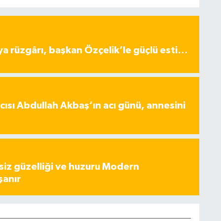
ya rüzgârı, başkan Özçelik’le güçlü esti…
ısı Abdullah Akbaş’ın acı günü, annesini
iz güzelliği ve huzuru Modern
şanır