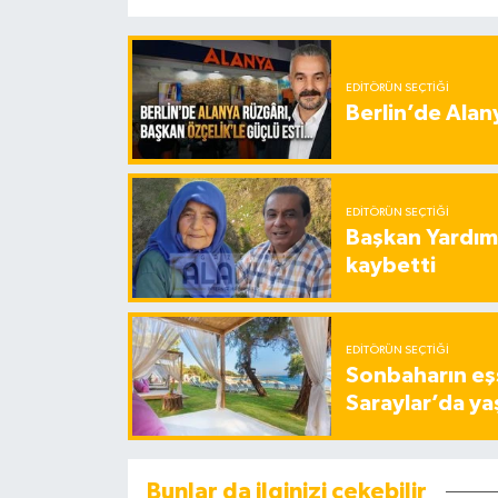
EDITÖRÜN SEÇTIĞI
Berlin’de Alan
EDITÖRÜN SEÇTIĞI
Başkan Yardımc
kaybetti
EDITÖRÜN SEÇTIĞI
Sonbaharın eşs
Saraylar’da ya
Bunlar da ilginizi çekebilir