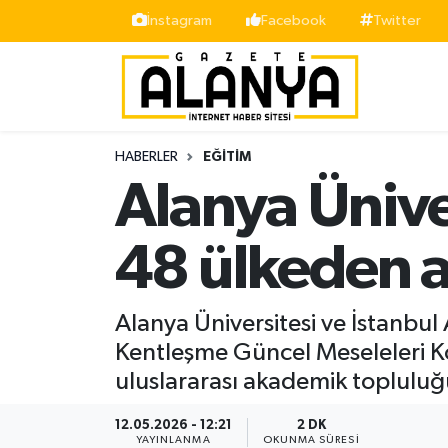
İnstagram
Facebook
Twitter
Alanya
İstanbul Nöbetçi Eczaneler
Asayiş
İstanbul Hava Durumu
HABERLER
EĞITIM
Bölge
İstanbul Trafik Yoğunluk Haritası
Alanya Ünive
Siyaset
Süper Lig Puan Durumu ve Fikstür
48 ülkeden 
Spor
Tüm Manşetler
Alanya Üniversitesi ve İstanbul 
Turizm
Son Dakika Haberleri
Kentleşme Güncel Meseleleri Ko
uluslararası akademik topluluğu 
Ekonomi
Haber Arşivi
12.05.2026 - 12:21
2 DK
Gazipaşa
YAYINLANMA
OKUNMA SÜRESI