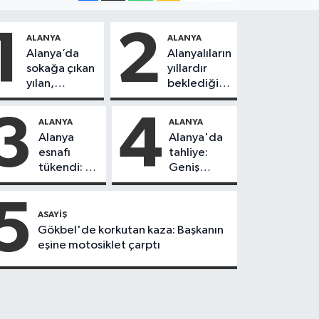
1
2
ALANYA
ALANYA
Alanya’da
Alanyalıların
sokağa çıkan
yıllardır
yılan,
beklediği
vatandaşı
yol askıdan
kovaladı
döndü
3
4
ALANYA
ALANYA
Alanya
Alanya'da
esnafı
tahliye:
tükendi: 1
Geniş
ayda 150
güvenlik
dükkan
önlemi
5
kapandı
alındı
ASAYIŞ
Gökbel'de korkutan kaza: Başkanın
eşine motosiklet çarptı