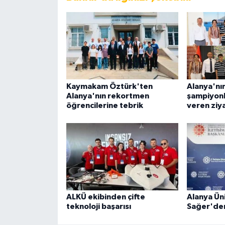
Kaymakam Öztürk'ten
Alanya'nı
Alanya'nın rekortmen
şampiyonl
öğrencilerine tebrik
veren ziy
ALKÜ ekibinden çifte
Alanya Ün
teknoloji başarısı
Sağer'den