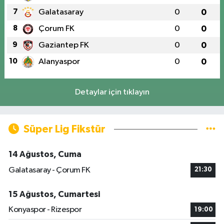
7
Galatasaray
0
0
8
Çorum FK
0
0
9
Gaziantep FK
0
0
10
Alanyaspor
0
0
Detaylar için tıklayın
Süper Lig Fikstür
14 Ağustos, Cuma
Galatasaray - Çorum FK
21:30
15 Ağustos, Cumartesi
Konyaspor - Rizespor
19:00