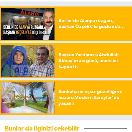
Berlin’de Alanya rüzgârı,
başkan Özçelik’le güçlü esti…
Başkan Yardımcısı Abdullah
Akbaş’ın acı günü, annesini
kaybetti
Sonbaharın eşsiz güzelliği ve
huzuru Modern Saraylar’da
yaşanır
Bunlar da ilginizi çekebilir