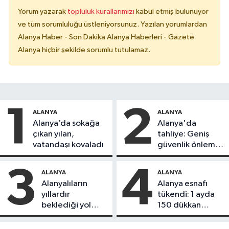
Yorum yazarak
topluluk kurallarımızı
kabul etmiş bulunuyor
ve tüm sorumluluğu üstleniyorsunuz. Yazılan yorumlardan
Alanya Haber - Son Dakika Alanya Haberleri - Gazete
Alanya hiçbir şekilde sorumlu tutulamaz.
1
2
ALANYA
ALANYA
Alanya’da sokağa
Alanya'da
çıkan yılan,
tahliye: Geniş
vatandaşı kovaladı
güvenlik önlemi
alındı
3
4
ALANYA
ALANYA
Alanyalıların
Alanya esnafı
yıllardır
tükendi: 1 ayda
beklediği yol
150 dükkan
askıdan döndü
kapandı