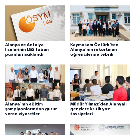
Alanya ve Antalya
Kaymakam Öztürk'ten
liselerinin LGS taban
Alanya'nın rekortmen
puanları açıklandı
öğrencilerine tebrik
Alanya'nın eğitim
Müdür Yılmaz’dan Alanyalı
şampiyonlarından gurur
gençlere kritik yaz
veren ziyaretler
tavsiyeleri