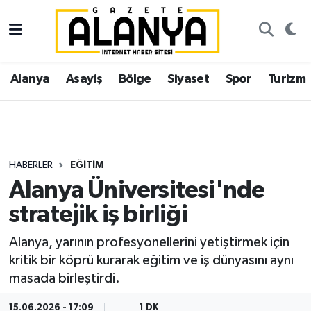
Alanya
İstanbul Nöbetçi Eczaneler
Alanya
Asayiş
Bölge
Siyaset
Spor
Turizm
Asayiş
İstanbul Hava Durumu
Bölge
İstanbul Trafik Yoğunluk Haritası
Siyaset
Süper Lig Puan Durumu ve Fikstür
HABERLER
EĞITIM
Alanya Üniversitesi'nde
Spor
Tüm Manşetler
stratejik iş birliği
Turizm
Son Dakika Haberleri
Alanya, yarının profesyonellerini yetiştirmek için
kritik bir köprü kurarak eğitim ve iş dünyasını aynı
Ekonomi
Haber Arşivi
masada birleştirdi.
Gazipaşa
15.06.2026 - 17:09
1 DK