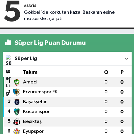
5
ASAYIŞ
Gökbel'de korkutan kaza: Başkanın eşine
motosiklet çarptı
Süper Lig Puan Durumu
Süper Lig
#
Takım
O
P
1
Amed
0
0
2
Erzurumspor FK
0
0
3
Başakşehir
0
0
4
Kocaelispor
0
0
5
Beşiktaş
0
0
6
Eyüpspor
0
0