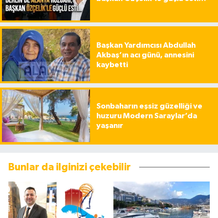
Başkan Yardımcısı Abdullah
Akbaş’ın acı günü, annesini
kaybetti
Sonbaharın eşsiz güzelliği ve
huzuru Modern Saraylar’da
yaşanır
Bunlar da ilginizi çekebilir