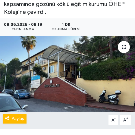
kapsamında gözünü köklü eğitim kurumu ÖHEP
Koleji’ne çevirdi.
09.06.2026 - 09:19
1 DK
YAYINLANMA
OKUNMA SÜRESI
Paylaş
-
+
A
A