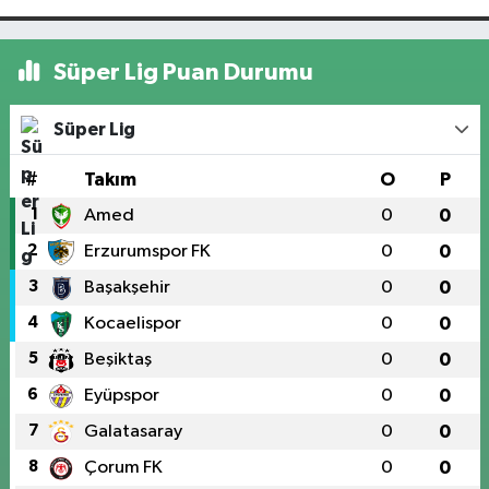
Süper Lig Puan Durumu
Süper Lig
#
Takım
O
P
1
Amed
0
0
2
Erzurumspor FK
0
0
3
Başakşehir
0
0
4
Kocaelispor
0
0
5
Beşiktaş
0
0
6
Eyüpspor
0
0
7
Galatasaray
0
0
8
Çorum FK
0
0