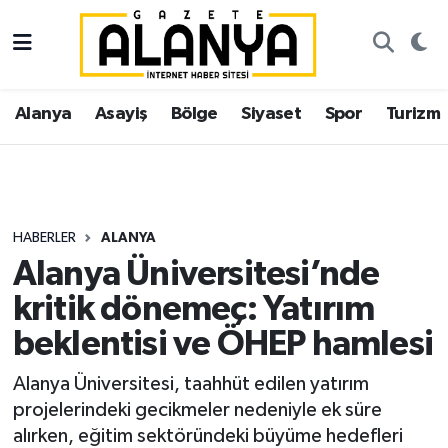
Alanya
İstanbul Nöbetçi Eczaneler
Alanya
Asayiş
Bölge
Siyaset
Spor
Turizm
Asayiş
İstanbul Hava Durumu
Bölge
İstanbul Trafik Yoğunluk Haritası
Siyaset
Süper Lig Puan Durumu ve Fikstür
HABERLER
ALANYA
Alanya Üniversitesi’nde
Spor
Tüm Manşetler
kritik dönemeç: Yatırım
Turizm
Son Dakika Haberleri
beklentisi ve ÖHEP hamlesi
Ekonomi
Haber Arşivi
Alanya Üniversitesi, taahhüt edilen yatırım
projelerindeki gecikmeler nedeniyle ek süre
Gazipaşa
alırken, eğitim sektöründeki büyüme hedefleri