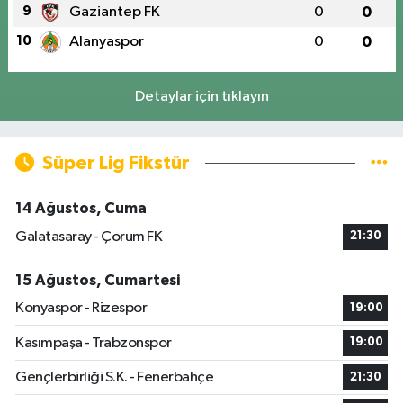
9
Gaziantep FK
0
0
10
Alanyaspor
0
0
Detaylar için tıklayın
Süper Lig Fikstür
14 Ağustos, Cuma
Galatasaray - Çorum FK
21:30
15 Ağustos, Cumartesi
Konyaspor - Rizespor
19:00
Kasımpaşa - Trabzonspor
19:00
Gençlerbirliği S.K. - Fenerbahçe
21:30