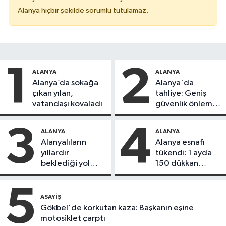
Alanya hiçbir şekilde sorumlu tutulamaz.
1
2
ALANYA
ALANYA
Alanya’da sokağa
Alanya'da
çıkan yılan,
tahliye: Geniş
vatandaşı kovaladı
güvenlik önlemi
alındı
3
4
ALANYA
ALANYA
Alanyalıların
Alanya esnafı
yıllardır
tükendi: 1 ayda
beklediği yol
150 dükkan
askıdan döndü
kapandı
5
ASAYIŞ
Gökbel'de korkutan kaza: Başkanın eşine
motosiklet çarptı