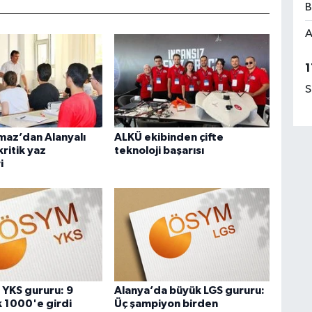
B
A
1
S
maz’dan Alanyalı
ALKÜ ekibinden çifte
ritik yaz
teknoloji başarısı
i
 YKS gururu: 9
Alanya’da büyük LGS gururu:
k 1000'e girdi
Üç şampiyon birden