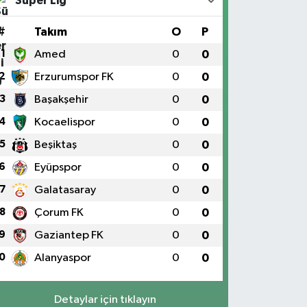
Süper Lig
#
Takım
O
P
1
Amed
0
0
2
Erzurumspor FK
0
0
3
Başakşehir
0
0
4
Kocaelispor
0
0
5
Beşiktaş
0
0
6
Eyüpspor
0
0
7
Galatasaray
0
0
8
Çorum FK
0
0
9
Gaziantep FK
0
0
0
Alanyaspor
0
0
Detaylar için tıklayın