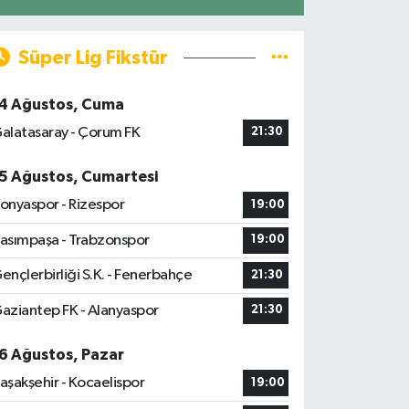
Süper Lig Fikstür
4 Ağustos, Cuma
alatasaray - Çorum FK
21:30
5 Ağustos, Cumartesi
onyaspor - Rizespor
19:00
asımpaşa - Trabzonspor
19:00
ençlerbirliği S.K. - Fenerbahçe
21:30
aziantep FK - Alanyaspor
21:30
6 Ağustos, Pazar
aşakşehir - Kocaelispor
19:00