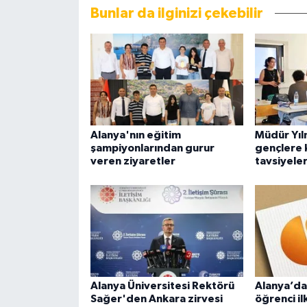
Bunlar da ilginizi çekebilir
Alanya'nın eğitim
Müdür Yıl
şampiyonlarından gurur
gençlere k
veren ziyaretler
tavsiyeler
Alanya Üniversitesi Rektörü
Alanya’da
Sağer'den Ankara zirvesi
öğrenci il