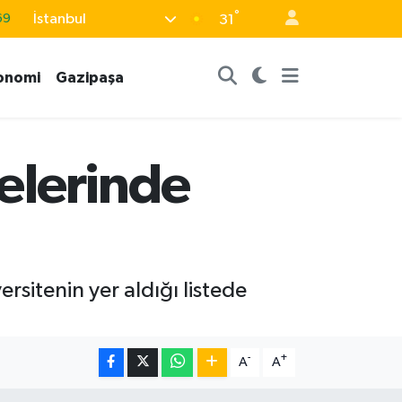
°
İstanbul
69
31
06
onomi
Gazipaşa
02
.2
32
telerinde
48
rsitenin yer aldığı listede
-
+
A
A