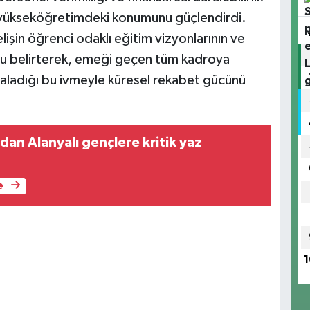
, yükseköğretimdeki konumunu güçlendirdi.
lişin öğrenci odaklı eğitim vizyonlarının ve
unu belirterek, emeği geçen tüm kadroya
akaladığı bu ivmeyle küresel rekabet gücünü
an Alanyalı gençlere kritik yaz
e
1