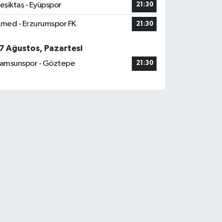
eşiktaş - Eyüpspor
21:30
med - Erzurumspor FK
21:30
7 Ağustos, Pazartesi
amsunspor - Göztepe
21:30