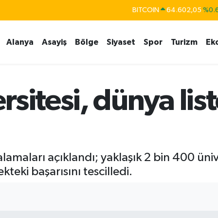
BITCOIN
64.602,05
%0.
DOLAR
47,6006
%0.
Alanya
Asayiş
Bölge
Siyaset
Spor
Turizm
Ek
EURO
55,0250
%0.
STERLİN
64,2398
%0
GRAM ALTIN
6513.94
%0.
sitesi, dünya lis
BİST100
13.768
%
amaları açıklandı; yaklaşık 2 bin 400 ünive
kteki başarısını tescilledi.