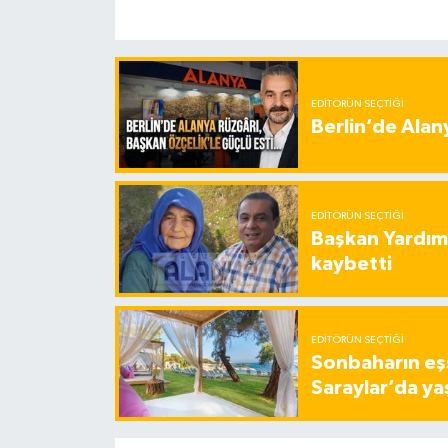
EDITÖRÜN SEÇTIĞI
Berlin’de Alan
EDITÖRÜN SEÇTIĞI
Başkan Yardımc
kaybetti
EDITÖRÜN SEÇTIĞI
Sonbaharın eşs
Saraylar’da ya