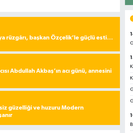
1
ya rüzgârı, başkan Özçelik’le güçlü esti…
G
1
K
ısı Abdullah Akbaş’ın acı günü, annesini
K
G
G
iz güzelliği ve huzuru Modern
şanır
1
B