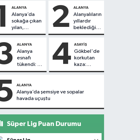
1
2
ALANYA
ALANYA
Alanya’da
Alanyalıların
sokağa çıkan
yıllardır
yılan,
beklediği
vatandaşı
yol askıdan
kovaladı
döndü
3
4
ALANYA
ASAYIŞ
Alanya
Gökbel'de
esnafı
korkutan
tükendi: 1
kaza:
ayda 150
Başkanın
dükkan
eşine
5
kapandı
motosiklet
ALANYA
çarptı
Alanya’da şemsiye ve sopalar
havada uçuştu
Süper Lig Puan Durumu