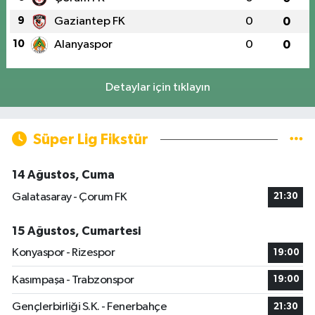
9
Gaziantep FK
0
0
10
Alanyaspor
0
0
Detaylar için tıklayın
Süper Lig Fikstür
14 Ağustos, Cuma
Galatasaray - Çorum FK
21:30
15 Ağustos, Cumartesi
Konyaspor - Rizespor
19:00
Kasımpaşa - Trabzonspor
19:00
Gençlerbirliği S.K. - Fenerbahçe
21:30