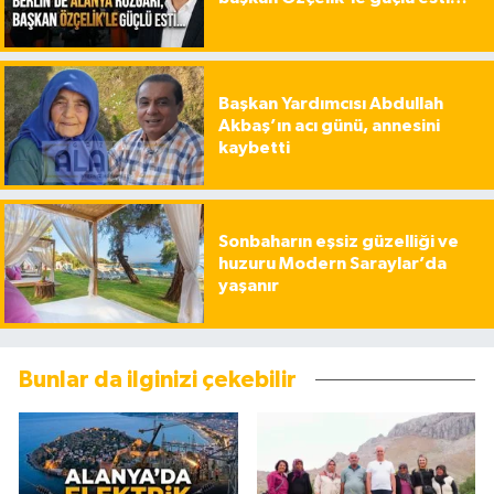
Başkan Yardımcısı Abdullah
Akbaş’ın acı günü, annesini
kaybetti
Sonbaharın eşsiz güzelliği ve
huzuru Modern Saraylar’da
yaşanır
Bunlar da ilginizi çekebilir