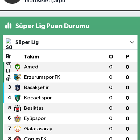
motosiklet çarptı
Süper Lig Puan Durumu
Süper Lig
#
Takım
O
P
1
Amed
0
0
2
Erzurumspor FK
0
0
3
Başakşehir
0
0
4
Kocaelispor
0
0
5
Beşiktaş
0
0
6
Eyüpspor
0
0
7
Galatasaray
0
0
8
Çorum FK
0
0