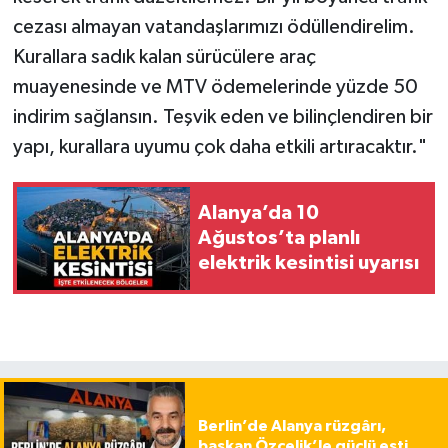
cezası almayan vatandaşlarımızı ödüllendirelim.
Kurallara sadık kalan sürücülere araç
muayenesinde ve MTV ödemelerinde yüzde 50
indirim sağlansın. Teşvik eden ve bilinçlendiren bir
yapı, kurallara uyumu çok daha etkili artıracaktır."
Alanya’da 10
Ağustos’ta planlı
elektrik kesintisi uyarısı
Berlin’de Alanya rüzgârı,
başkan Özçelik’le güçlü esti…