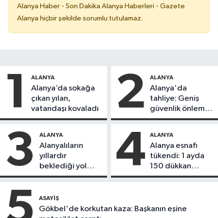
Alanya Haber - Son Dakika Alanya Haberleri - Gazete
Alanya hiçbir şekilde sorumlu tutulamaz.
1
2
ALANYA
ALANYA
Alanya’da sokağa
Alanya'da
çıkan yılan,
tahliye: Geniş
vatandaşı kovaladı
güvenlik önlemi
alındı
3
4
ALANYA
ALANYA
Alanyalıların
Alanya esnafı
yıllardır
tükendi: 1 ayda
beklediği yol
150 dükkan
askıdan döndü
kapandı
5
ASAYIŞ
Gökbel'de korkutan kaza: Başkanın eşine