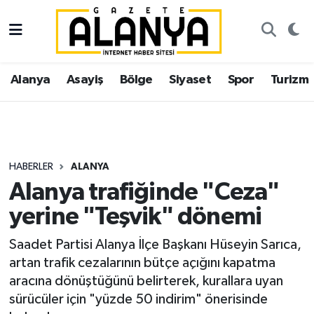
Alanya
İstanbul Nöbetçi Eczaneler
Alanya
Asayiş
Bölge
Siyaset
Spor
Turizm
Asayiş
İstanbul Hava Durumu
Bölge
İstanbul Trafik Yoğunluk Haritası
Siyaset
Süper Lig Puan Durumu ve Fikstür
HABERLER
ALANYA
Alanya trafiğinde "Ceza"
Spor
Tüm Manşetler
yerine "Teşvik" dönemi
Turizm
Son Dakika Haberleri
Saadet Partisi Alanya İlçe Başkanı Hüseyin Sarıca,
artan trafik cezalarının bütçe açığını kapatma
Ekonomi
Haber Arşivi
aracına dönüştüğünü belirterek, kurallara uyan
sürücüler için "yüzde 50 indirim" önerisinde
Gazipaşa