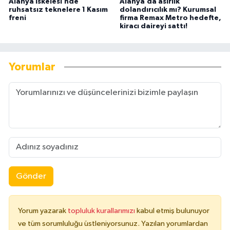
Alanya İskelesi’nde
Alanya’da asırlık
ruhsatsız teknelere 1 Kasım
dolandırıcılık mı? Kurumsal
freni
firma Remax Metro hedefte,
kiracı daireyi sattı!
Yorumlar
Gönder
Yorum yazarak
topluluk kurallarımızı
kabul etmiş bulunuyor
ve tüm sorumluluğu üstleniyorsunuz. Yazılan yorumlardan