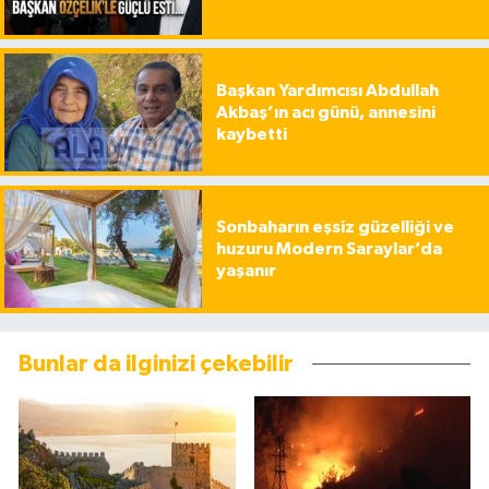
Başkan Yardımcısı Abdullah
Akbaş’ın acı günü, annesini
kaybetti
Sonbaharın eşsiz güzelliği ve
huzuru Modern Saraylar’da
yaşanır
Bunlar da ilginizi çekebilir