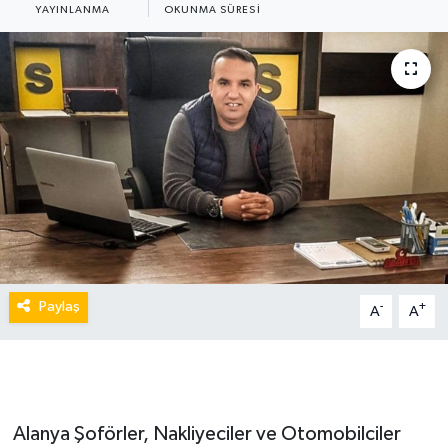
YAYINLANMA
OKUNMA SÜRESI
Paylaş
-
+
A
A
Alanya Şoförler, Nakliyeciler ve Otomobilciler