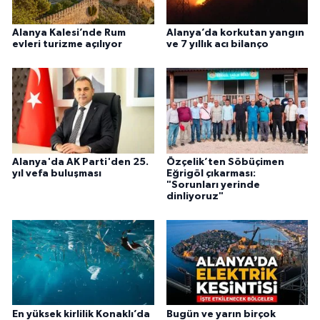
Alanya Kalesi’nde Rum
Alanya’da korkutan yangın
evleri turizme açılıyor
ve 7 yıllık acı bilanço
Alanya'da AK Parti'den 25.
Özçelik’ten Söbüçimen
yıl vefa buluşması
Eğrigöl çıkarması:
"Sorunları yerinde
dinliyoruz"
En yüksek kirlilik Konaklı’da
Bugün ve yarın birçok