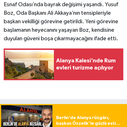
Esnaf Odası’nda bayrak değişimi yaşandı. Yusuf
Boz, Oda Başkanı Ali Akkaya’nın tensipleriyle
başkan vekilliği görevine getirildi. Yeni görevine
başlamanın heyecanını yaşayan Boz, kendisine
duyulan güveni boşa çıkarmayacağını ifade etti.
Alanya Kalesi’nde Rum
evleri turizme açılıyor
Berlin’de Alanya rüzgârı,
başkan Özçelik’le güçlü esti…