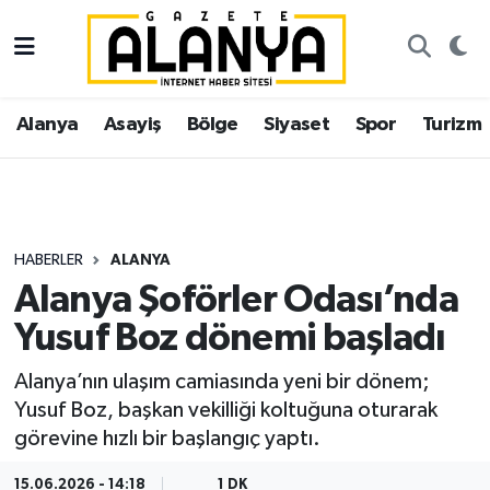
Alanya
İstanbul Nöbetçi Eczaneler
Alanya
Asayiş
Bölge
Siyaset
Spor
Turizm
Asayiş
İstanbul Hava Durumu
Bölge
İstanbul Trafik Yoğunluk Haritası
Siyaset
Süper Lig Puan Durumu ve Fikstür
HABERLER
ALANYA
Alanya Şoförler Odası’nda
Spor
Tüm Manşetler
Yusuf Boz dönemi başladı
Turizm
Son Dakika Haberleri
Alanya’nın ulaşım camiasında yeni bir dönem;
Yusuf Boz, başkan vekilliği koltuğuna oturarak
Ekonomi
Haber Arşivi
görevine hızlı bir başlangıç yaptı.
Gazipaşa
15.06.2026 - 14:18
1 DK