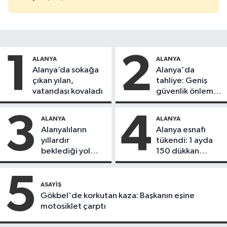
1
2
ALANYA
ALANYA
Alanya’da sokağa
Alanya'da
çıkan yılan,
tahliye: Geniş
vatandaşı kovaladı
güvenlik önlemi
alındı
3
4
ALANYA
ALANYA
Alanyalıların
Alanya esnafı
yıllardır
tükendi: 1 ayda
beklediği yol
150 dükkan
askıdan döndü
kapandı
5
ASAYIŞ
Gökbel'de korkutan kaza: Başkanın eşine
motosiklet çarptı