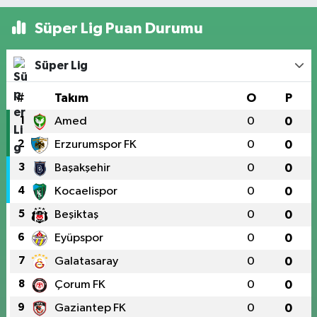
Süper Lig Puan Durumu
Süper Lig
#
Takım
O
P
1
Amed
0
0
2
Erzurumspor FK
0
0
3
Başakşehir
0
0
4
Kocaelispor
0
0
5
Beşiktaş
0
0
6
Eyüpspor
0
0
7
Galatasaray
0
0
8
Çorum FK
0
0
9
Gaziantep FK
0
0