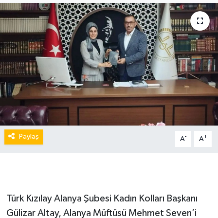
Paylaş
-
+
A
A
Türk Kızılay Alanya Şubesi Kadın Kolları Başkanı
Gülizar Altay, Alanya Müftüsü Mehmet Seven’i