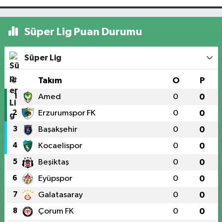
Süper Lig Puan Durumu
Süper Lig
#
Takım
O
P
1
Amed
0
0
2
Erzurumspor FK
0
0
3
Başakşehir
0
0
4
Kocaelispor
0
0
5
Beşiktaş
0
0
6
Eyüpspor
0
0
7
Galatasaray
0
0
8
Çorum FK
0
0