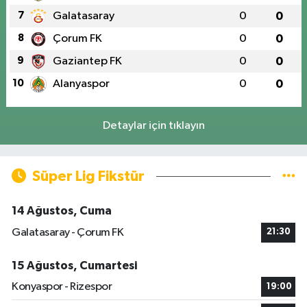
7
Galatasaray
0
0
8
Çorum FK
0
0
9
Gaziantep FK
0
0
10
Alanyaspor
0
0
Detaylar için tıklayın
Süper Lig Fikstür
14 Ağustos, Cuma
Galatasaray - Çorum FK
21:30
15 Ağustos, Cumartesi
Konyaspor - Rizespor
19:00