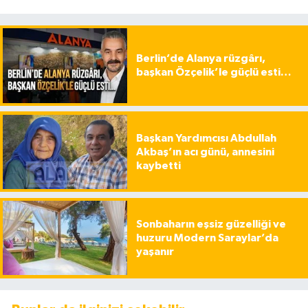
Berlin’de Alanya rüzgârı,
başkan Özçelik’le güçlü esti…
Başkan Yardımcısı Abdullah
Akbaş’ın acı günü, annesini
kaybetti
Sonbaharın eşsiz güzelliği ve
huzuru Modern Saraylar’da
yaşanır