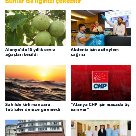
Bunlar da ilginizi çekebilir
Alanya’da 15 yıllık ceviz
Akdeniz için acil eylem
ağaçları kesildi
çağrısı
Sahilde kirli manzara:
"Alanya CHP için masada üç
Tatilciler denize giremedi
isim var"