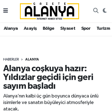
Alanya
İstanbul Nöbetçi Eczaneler
Alanya
Asayiş
Bölge
Siyaset
Spor
Turizm
Asayiş
İstanbul Hava Durumu
Bölge
İstanbul Trafik Yoğunluk Haritası
Siyaset
Süper Lig Puan Durumu ve Fikstür
HABERLER
ALANYA
Alanya coşkuya hazır:
Spor
Tüm Manşetler
Yıldızlar geçidi için geri
Turizm
Son Dakika Haberleri
sayım başladı
Ekonomi
Haber Arşivi
Alanya’nın kalbi üç gün boyunca dünyaca ünlü
isimlerle ve sanatın büyüleyici atmosferiyle
Gazipaşa
atacak.