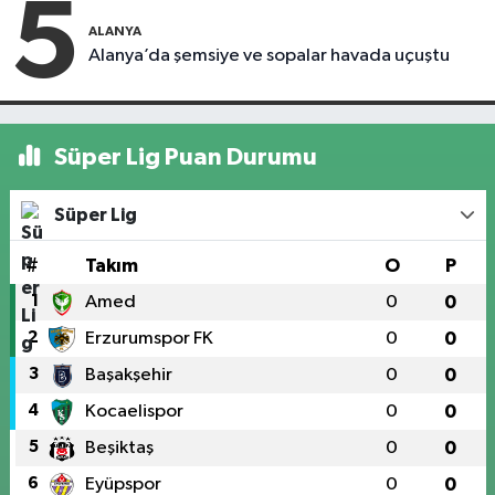
5
ALANYA
Alanya’da şemsiye ve sopalar havada uçuştu
Süper Lig Puan Durumu
Süper Lig
#
Takım
O
P
1
Amed
0
0
2
Erzurumspor FK
0
0
3
Başakşehir
0
0
4
Kocaelispor
0
0
5
Beşiktaş
0
0
6
Eyüpspor
0
0