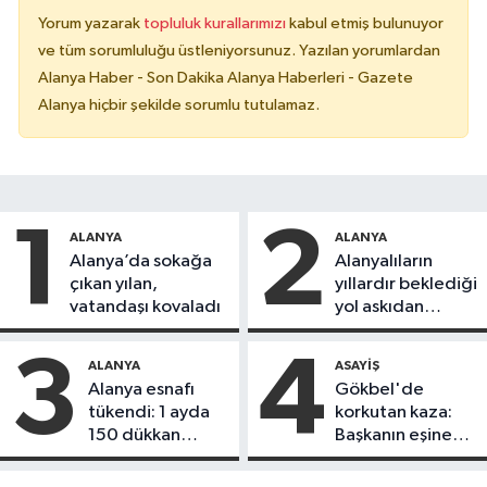
Yorum yazarak
topluluk kurallarımızı
kabul etmiş bulunuyor
ve tüm sorumluluğu üstleniyorsunuz. Yazılan yorumlardan
Alanya Haber - Son Dakika Alanya Haberleri - Gazete
Alanya hiçbir şekilde sorumlu tutulamaz.
1
2
ALANYA
ALANYA
Alanya’da sokağa
Alanyalıların
çıkan yılan,
yıllardır beklediği
vatandaşı kovaladı
yol askıdan
döndü
3
4
ALANYA
ASAYIŞ
Alanya esnafı
Gökbel'de
tükendi: 1 ayda
korkutan kaza:
150 dükkan
Başkanın eşine
kapandı
motosiklet çarptı