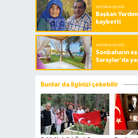
EDITÖRÜN SEÇTIĞI
Başkan Yardımc
kaybetti
EDITÖRÜN SEÇTIĞI
Sonbaharın eşs
Saraylar’da ya
Bunlar da ilginizi çekebilir