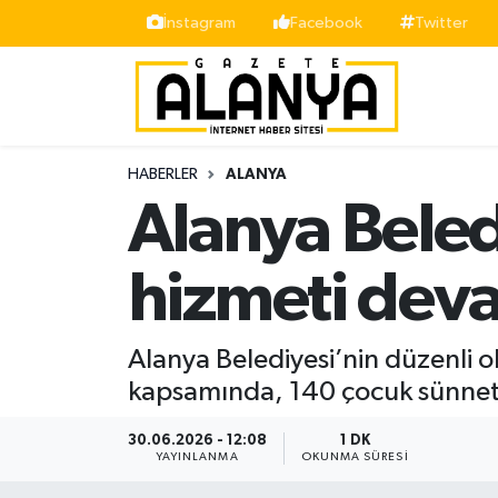
İnstagram
Facebook
Twitter
Alanya
İstanbul Nöbetçi Eczaneler
Asayiş
İstanbul Hava Durumu
HABERLER
ALANYA
Bölge
İstanbul Trafik Yoğunluk Haritası
Alanya Beled
Siyaset
Süper Lig Puan Durumu ve Fikstür
hizmeti dev
Spor
Tüm Manşetler
Alanya Belediyesi’nin düzenli o
Turizm
Son Dakika Haberleri
kapsamında, 140 çocuk sünnet 
Ekonomi
Haber Arşivi
30.06.2026 - 12:08
1 DK
YAYINLANMA
OKUNMA SÜRESI
Gazipaşa