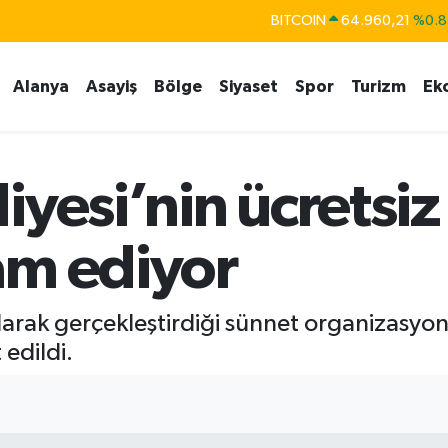
DOLAR
47,7436
%0.1
EURO
55,2510
%0.3
Alanya
Asayiş
Bölge
Siyaset
Spor
Turizm
Ek
STERLİN
64,4811
%0.3
GRAM ALTIN
6648.99
%2.5
BİST100
13.779
%-1
iyesi’nin ücretsiz
am ediyor
larak gerçekleştirdiği sünnet organizasyon
edildi.