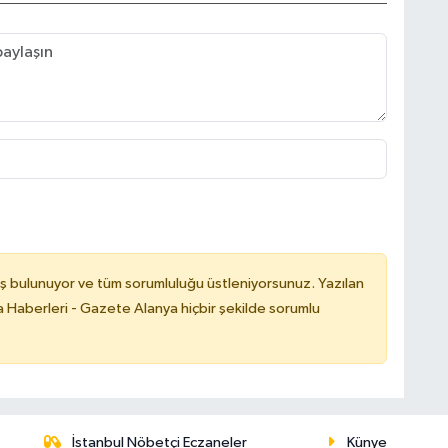
ş bulunuyor ve tüm sorumluluğu üstleniyorsunuz. Yazılan
 Haberleri - Gazete Alanya hiçbir şekilde sorumlu
İstanbul Nöbetçi Eczaneler
Künye