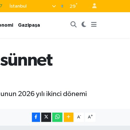
°
İstanbul
29
8
2
onomi
Gazipaşa
8
9
4
 sünnet
unun 2026 yılı ikinci dönemi
-
+
A
A