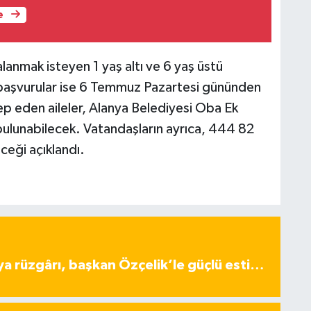
e
anmak isteyen 1 yaş altı ve 6 yaş üstü
ni başvurular ise 6 Temmuz Pazartesi gününden
lep eden aileler, Alanya Belediyesi Oba Ek
bulunabilecek. Vatandaşların ayrıca, 444 82
eceği açıklandı.
ya rüzgârı, başkan Özçelik’le güçlü esti…