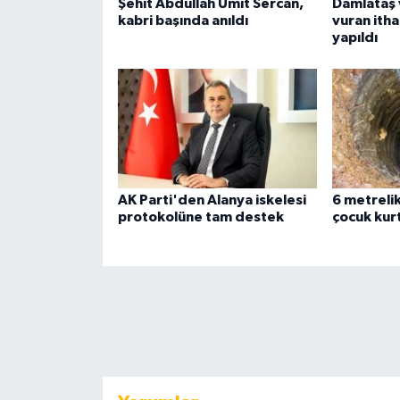
Şehit Abdullah Ümit Sercan,
Damlataş 
kabri başında anıldı
vuran ithal
yapıldı
AK Parti'den Alanya iskelesi
6 metreli
protokolüne tam destek
çocuk kurt