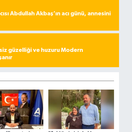
ısı Abdullah Akbaş’ın acı günü, annesini
iz güzelliği ve huzuru Modern
şanır