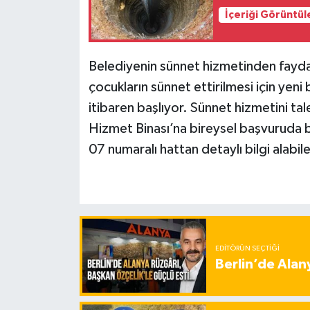
İçeriği Görüntül
Belediyenin sünnet hizmetinden faydal
çocukların sünnet ettirilmesi için ye
itibaren başlıyor. Sünnet hizmetini ta
Hizmet Binası’na bireysel başvuruda 
07 numaralı hattan detaylı bilgi alabil
EDITÖRÜN SEÇTIĞI
Berlin’de Alan