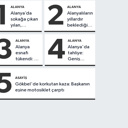
1
2
ALANYA
ALANYA
Alanya’da
Alanyalıların
sokağa çıkan
yıllardır
yılan,
beklediği
vatandaşı
yol askıdan
kovaladı
döndü
3
4
ALANYA
ALANYA
Alanya
Alanya'da
esnafı
tahliye:
tükendi: 1
Geniş
ayda 150
güvenlik
dükkan
önlemi
5
kapandı
alındı
ASAYIŞ
Gökbel'de korkutan kaza: Başkanın
eşine motosiklet çarptı