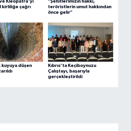
ve Kleopatra'yı
"Şehitlerimizin hakkı,
 kirliliğe çağrı
teröristlerin umut hakkından
önce gelir"
k kuyuya düşen
Kıbrıs’ta Keçiboynuzu
arıldı
Çalıştayı, başarıyla
gerçekleştirildi