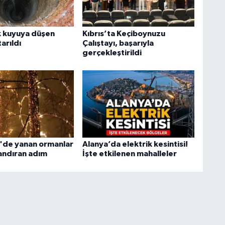
k kuyuya düşen
Kıbrıs’ta Keçiboynuzu
arıldı
Çalıştayı, başarıyla
gerçekleştirildi
'de yanan ormanlar
Alanya’da elektrik kesintisi!
landıran adım
İşte etkilenen mahalleler