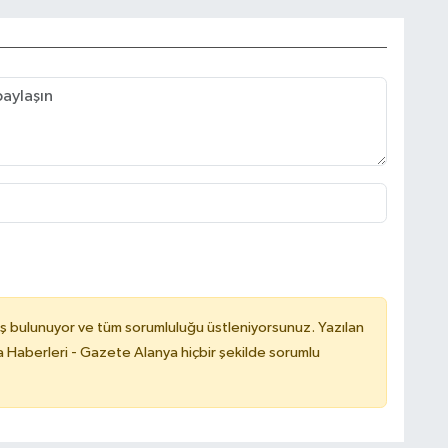
ş bulunuyor ve tüm sorumluluğu üstleniyorsunuz. Yazılan
 Haberleri - Gazete Alanya hiçbir şekilde sorumlu