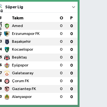
Süper Lig
#
Takım
O
P
1
Amed
0
0
2
Erzurumspor FK
0
0
3
Başakşehir
0
0
4
Kocaelispor
0
0
5
Beşiktaş
0
0
6
Eyüpspor
0
0
7
Galatasaray
0
0
8
Çorum FK
0
0
9
Gaziantep FK
0
0
0
Alanyaspor
0
0