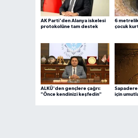
AK Parti'den Alanya iskelesi
6 metreli
protokolüne tam destek
çocuk kurt
ALKÜ'den gençlere çağrı:
Sapadere
"Önce kendinizi keşfedin"
için umut