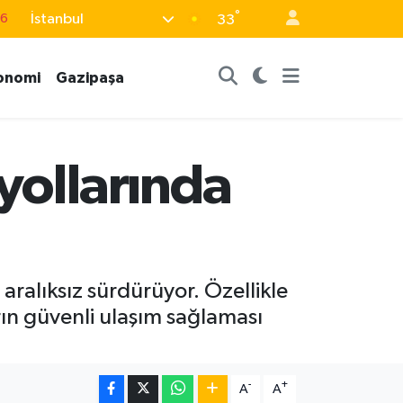
76
°
İstanbul
33
17
01
onomi
Gazipaşa
02
12
4
yollarında
aralıksız sürdürüyor. Özellikle
rın güvenli ulaşım sağlaması
-
+
A
A