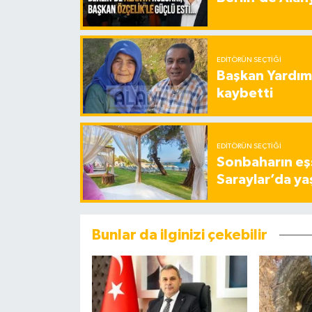
EDITÖRÜN SEÇTIĞI
Başkan Yardımc
kaybetti
EDITÖRÜN SEÇTIĞI
Sonbaharın eşs
Saraylar’da ya
Bunlar da ilginizi çekebilir