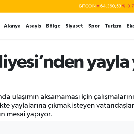
BITCOIN
64.360,53
%-0.
DOLAR
47,7069
%0.
EURO
55,0265
%0.
Alanya
Asayiş
Bölge
Siyaset
Spor
Turizm
Ek
STERLİN
64,1897
%0.
GRAM ALTIN
6618.49
%2.
BİST100
13.887
%6
iyesi’nden yayla 
i
nda ulaşımın aksamaması için çalışmalarını 
likte yaylalarına çıkmak isteyen vatandaşla
un mesai yapıyor.