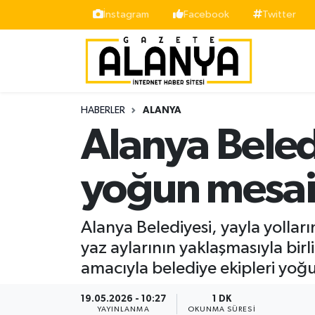
İnstagram
Facebook
Twitter
Alanya
İstanbul Nöbetçi Eczaneler
Asayiş
İstanbul Hava Durumu
HABERLER
ALANYA
Bölge
İstanbul Trafik Yoğunluk Haritası
Alanya Beled
Siyaset
Süper Lig Puan Durumu ve Fikstür
yoğun mesa
Spor
Tüm Manşetler
Alanya Belediyesi, yayla yolları
Turizm
Son Dakika Haberleri
yaz aylarının yaklaşmasıyla bir
amacıyla belediye ekipleri yoğ
Ekonomi
Haber Arşivi
19.05.2026 - 10:27
1 DK
Gazipaşa
YAYINLANMA
OKUNMA SÜRESI