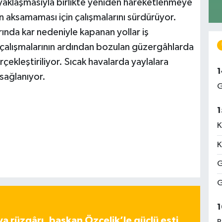
ın yaklaşmasıyla birlikte yeniden hareketlenmeye
ın aksamaması için çalışmalarını sürdürüyor.
ında kar nedeniyle kapanan yollar iş
e çalışmalarının ardından bozulan güzergâhlarda
ekleştiriliyor. Sıcak havalarda yaylalara
1
 sağlanıyor.
G
1
K
K
G
G
1
ya rüzgârı, başkan Özçelik’le güçlü esti…