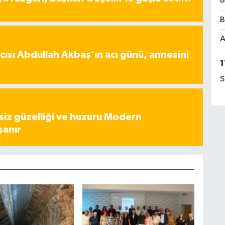
B
B
A
ısı Abdullah Akbaş’ın acı günü, annesini
1
S
iz güzelliği ve huzuru Modern
şanır