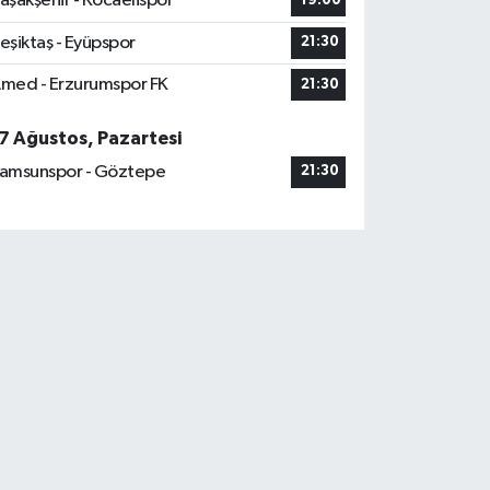
aşakşehir - Kocaelispor
19:00
eşiktaş - Eyüpspor
21:30
med - Erzurumspor FK
21:30
7 Ağustos, Pazartesi
amsunspor - Göztepe
21:30