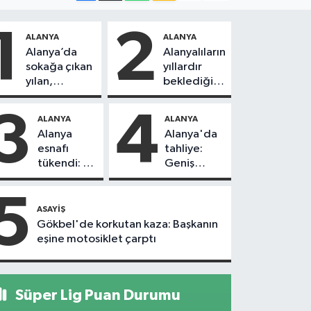
1
2
ALANYA
ALANYA
Alanya’da
Alanyalıların
sokağa çıkan
yıllardır
yılan,
beklediği
vatandaşı
yol askıdan
kovaladı
döndü
3
4
ALANYA
ALANYA
Alanya
Alanya'da
esnafı
tahliye:
tükendi: 1
Geniş
ayda 150
güvenlik
dükkan
önlemi
5
kapandı
alındı
ASAYIŞ
Gökbel'de korkutan kaza: Başkanın
eşine motosiklet çarptı
Süper Lig Puan Durumu