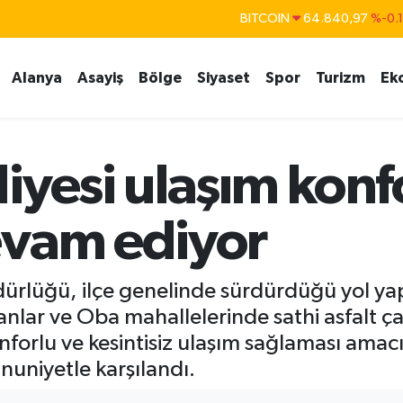
DOLAR
47,7436
%0.
EURO
55,2510
%0.
Alanya
Asayiş
Bölge
Siyaset
Spor
Turizm
Ek
STERLİN
64,4811
%0.
GRAM ALTIN
6660.55
%
BİST100
13.779
%-
iyesi ulaşım kon
evam ediyor
dürlüğü, ilçe genelinde sürdürdüğü yol ya
lar ve Oba mahallelerinde sathi asfalt ça
forlu ve kesintisiz ulaşım sağlaması amacıy
nuniyetle karşılandı.