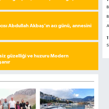
B
B
ısı Abdullah Akbaş’ın acı günü, annesini
A
1
S
iz güzelliği ve huzuru Modern
şanır