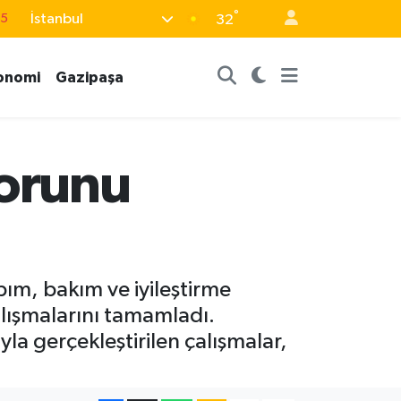
°
İstanbul
32
18
32
onomi
Gazipaşa
38
0
14
forunu
pım, bakım ve iyileştirme
lışmalarını tamamladı.
la gerçekleştirilen çalışmalar,