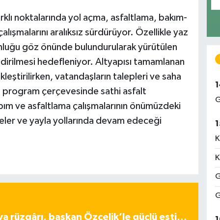
farklı noktalarında yol açma, asfaltlama, bakım-
lışmalarını aralıksız sürdürüyor. Özellikle yaz
nluğu göz önünde bulundurularak yürütülen
endirilmesi hedefleniyor. Altyapısı tamamlanan
leştirilirken, vatandaşların talepleri ve saha
1
n program çerçevesinde sathi asfalt
G
pım ve asfaltlama çalışmalarının önümüzdeki
leler ve yayla yollarında devam edeceği
1
K
K
G
G
ya rüzgârı, başkan Özçelik’le güçlü esti…
1