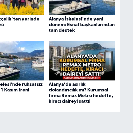
çelik'ten yerinde
Alanya İskelesi'nde yeni
zü
dönem: Esnaf başkanlarından
tam destek
elesi’nde ruhsatsız
Alanya’da asırlık
1 Kasım freni
dolandırıcılık mı? Kurumsal
firma Remax Metro hedefte,
kiracı daireyi sattı!