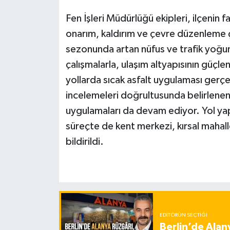
Fen İşleri Müdürlüğü ekipleri, ilçenin 
onarım, kaldırım ve çevre düzenleme ça
sezonunda artan nüfus ve trafik yoğu
çalışmalarla, ulaşım altyapısının güçl
yollarda sıcak asfalt uygulaması gerçek
incelemeleri doğrultusunda belirlene
uygulamaları da devam ediyor. Yol ya
süreçte de kent merkezi, kırsal mahal
bildirildi.
EDITÖRÜN SEÇTIĞI
Berlin’de Alan