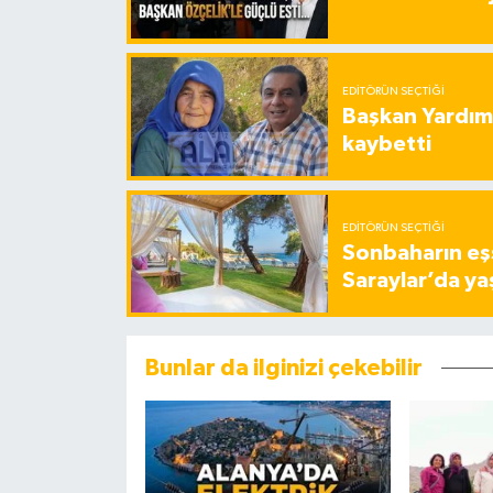
EDITÖRÜN SEÇTIĞI
Başkan Yardımc
kaybetti
EDITÖRÜN SEÇTIĞI
Sonbaharın eşs
Saraylar’da ya
Bunlar da ilginizi çekebilir