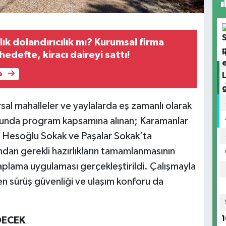
lık dolandırıcılık mı? Kurumsal firma
defte, kiracı daireyi sattı!
e
rsal mahalleler ve yaylalarda eş zamanlı olarak
usunda program kapsamına alınan; Karamanlar
i Hesoğlu Sokak ve Paşalar Sokak’ta
ından gerekli hazırlıkların tamamlanmasının
aplama uygulaması gerçekleştirildi. Çalışmayla
rken sürüş güvenliği ve ulaşım konforu da
1
DECEK