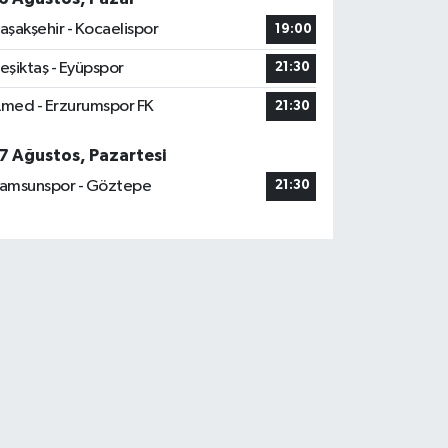
aşakşehir - Kocaelispor
19:00
eşiktaş - Eyüpspor
21:30
med - Erzurumspor FK
21:30
7 Ağustos, Pazartesi
amsunspor - Göztepe
21:30