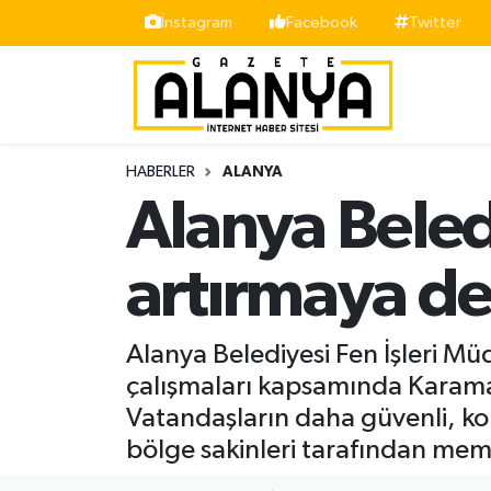
İnstagram
Facebook
Twitter
Alanya
İstanbul Nöbetçi Eczaneler
Asayiş
İstanbul Hava Durumu
HABERLER
ALANYA
Bölge
İstanbul Trafik Yoğunluk Haritası
Alanya Beled
Siyaset
Süper Lig Puan Durumu ve Fikstür
artırmaya d
Spor
Tüm Manşetler
Alanya Belediyesi Fen İşleri Mü
Turizm
Son Dakika Haberleri
çalışmaları kapsamında Karaman
Vatandaşların daha güvenli, kon
Ekonomi
Haber Arşivi
bölge sakinleri tarafından mem
Gazipaşa