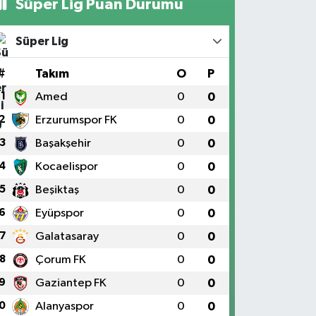
Süper Lig Puan Durumu
Süper Lig
#
Takım
O
P
1
Amed
0
0
2
Erzurumspor FK
0
0
3
Başakşehir
0
0
4
Kocaelispor
0
0
5
Beşiktaş
0
0
6
Eyüpspor
0
0
7
Galatasaray
0
0
8
Çorum FK
0
0
9
Gaziantep FK
0
0
0
Alanyaspor
0
0