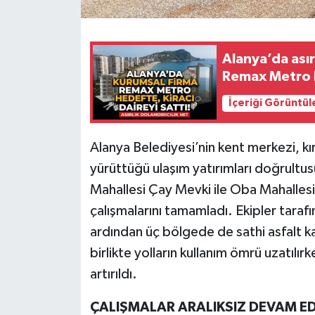
Alanya’da asır
Remax Metro he
İçeriği Görüntül
Alanya Belediyesi’nin kent merkezi, kı
yürüttüğü ulaşım yatırımları doğrult
Mahallesi Çay Mevki ile Oba Mahalles
çalışmalarını tamamladı. Ekipler taraf
ardından üç bölgede de sathi asfalt k
birlikte yolların kullanım ömrü uzatılı
artırıldı.
ÇALIŞMALAR ARALIKSIZ DEVAM E