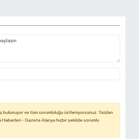
ş bulunuyor ve tüm sorumluluğu üstleniyorsunuz. Yazılan
 Haberleri - Gazete Alanya hiçbir şekilde sorumlu