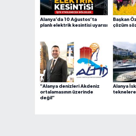
Alanya’da 10 Ağustos’ta
Başkan Öz
planlı elektrik kesintisi uyarısı
çözüm sö
"Alanya denizleri Akdeniz
Alanya İsk
ortalamasının üzerinde
teknelere 
değil"