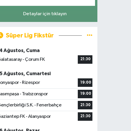
Detaylar için tıklayın
Süper Lig Fikstür
4 Ağustos, Cuma
alatasaray - Çorum FK
21:30
5 Ağustos, Cumartesi
onyaspor - Rizespor
19:00
asımpaşa - Trabzonspor
19:00
ençlerbirliği S.K. - Fenerbahçe
21:30
aziantep FK - Alanyaspor
21:30
6 Ağustos, Pazar