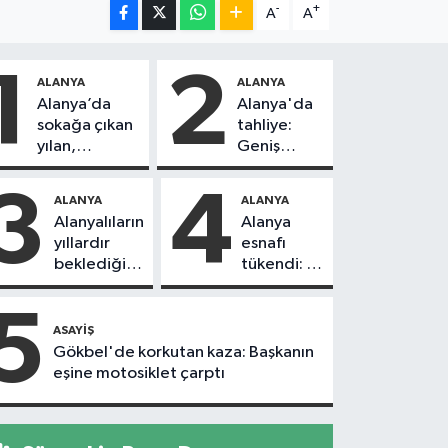
-
+
A
A
1
2
ALANYA
ALANYA
Alanya’da
Alanya'da
sokağa çıkan
tahliye:
yılan,
Geniş
vatandaşı
güvenlik
kovaladı
önlemi
3
4
ALANYA
ALANYA
alındı
Alanyalıların
Alanya
yıllardır
esnafı
beklediği
tükendi: 1
yol askıdan
ayda 150
döndü
dükkan
5
kapandı
ASAYIŞ
Gökbel'de korkutan kaza: Başkanın
eşine motosiklet çarptı