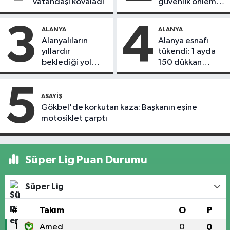
vatandaşı kovaladı
güvenlik önlemi
alındı
3
4
ALANYA
ALANYA
Alanyalıların
Alanya esnafı
yıllardır
tükendi: 1 ayda
beklediği yol
150 dükkan
askıdan döndü
kapandı
5
ASAYIŞ
Gökbel'de korkutan kaza: Başkanın eşine
motosiklet çarptı
Süper Lig Puan Durumu
Süper Lig
#
Takım
O
P
1
Amed
0
0