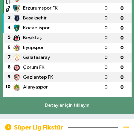
2
Erzurumspor FK
0
0
3
Başakşehir
0
0
4
Kocaelispor
0
0
5
Beşiktaş
0
0
6
Eyüpspor
0
0
7
Galatasaray
0
0
8
Çorum FK
0
0
9
Gaziantep FK
0
0
10
Alanyaspor
0
0
Detaylar için tıklayın
Süper Lig Fikstür