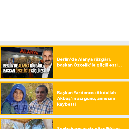
Berlin’de Alanya rüzgârı,
başkan Özçelik’le güçlü esti…
Başkan Yardımcısı Abdullah
Akbaş’ın acı günü, annesini
kaybetti
Sonbaharın eşsiz güzelliği ve