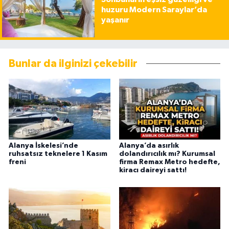
huzuru Modern Saraylar’da
yaşanır
Bunlar da ilginizi çekebilir
Alanya İskelesi’nde
Alanya’da asırlık
ruhsatsız teknelere 1 Kasım
dolandırıcılık mı? Kurumsal
freni
firma Remax Metro hedefte,
kiracı daireyi sattı!