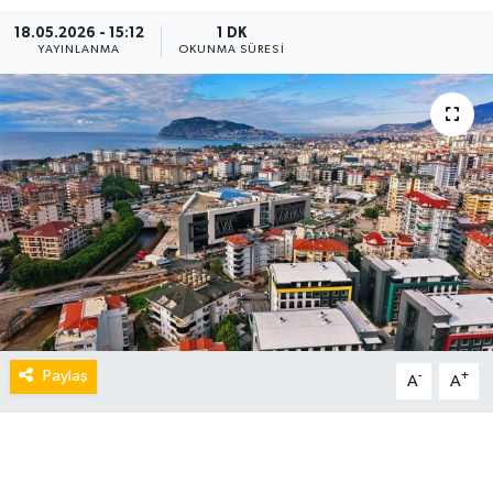
18.05.2026 - 15:12
1 DK
YAYINLANMA
OKUNMA SÜRESI
Paylaş
-
+
A
A