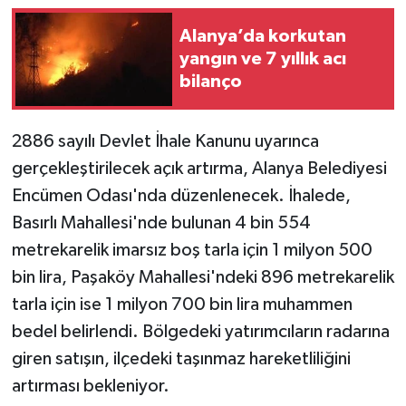
Alanya’da korkutan
yangın ve 7 yıllık acı
bilanço
2886 sayılı Devlet İhale Kanunu uyarınca
gerçekleştirilecek açık artırma, Alanya Belediyesi
Encümen Odası'nda düzenlenecek. İhalede,
Basırlı Mahallesi'nde bulunan 4 bin 554
metrekarelik imarsız boş tarla için 1 milyon 500
bin lira, Paşaköy Mahallesi'ndeki 896 metrekarelik
tarla için ise 1 milyon 700 bin lira muhammen
bedel belirlendi. Bölgedeki yatırımcıların radarına
giren satışın, ilçedeki taşınmaz hareketliliğini
artırması bekleniyor.