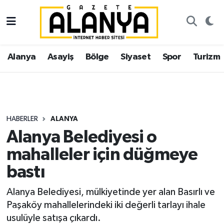
Alanya
İstanbul Nöbetçi Eczaneler
Alanya
Asayiş
Bölge
Siyaset
Spor
Turizm
Asayiş
İstanbul Hava Durumu
Bölge
İstanbul Trafik Yoğunluk Haritası
Siyaset
Süper Lig Puan Durumu ve Fikstür
HABERLER
ALANYA
Alanya Belediyesi o
Spor
Tüm Manşetler
mahalleler için düğmeye
Turizm
Son Dakika Haberleri
bastı
Ekonomi
Haber Arşivi
Alanya Belediyesi, mülkiyetinde yer alan Basırlı ve
Paşaköy mahallelerindeki iki değerli tarlayı ihale
Gazipaşa
usulüyle satışa çıkardı.