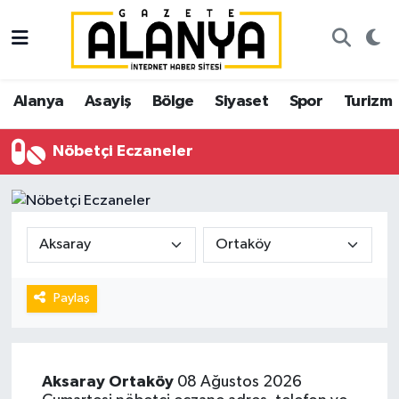
Alanya
İstanbul Nöbetçi Eczaneler
Alanya
Asayiş
Bölge
Siyaset
Spor
Turizm
Asayiş
İstanbul Hava Durumu
Nöbetçi Eczaneler
Bölge
İstanbul Trafik Yoğunluk Haritası
Siyaset
Süper Lig Puan Durumu ve Fikstür
Spor
Tüm Manşetler
Turizm
Son Dakika Haberleri
Paylaş
Ekonomi
Haber Arşivi
Aksaray
Ortaköy
08 Ağustos 2026
Gazipaşa