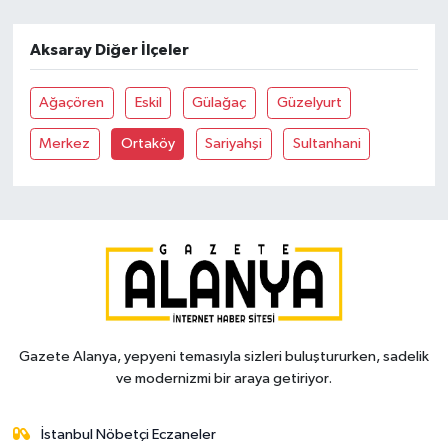
Aksaray Diğer İlçeler
Ağaçören
Eskil
Gülağaç
Güzelyurt
Merkez
Ortaköy
Sariyahşi
Sultanhani
Gazete Alanya, yepyeni temasıyla sizleri buluştururken, sadelik
ve modernizmi bir araya getiriyor.
İstanbul Nöbetçi Eczaneler