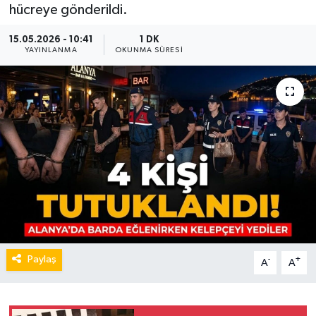
hücreye gönderildi.
15.05.2026 - 10:41
1 DK
YAYINLANMA
OKUNMA SÜRESI
Paylaş
-
+
A
A