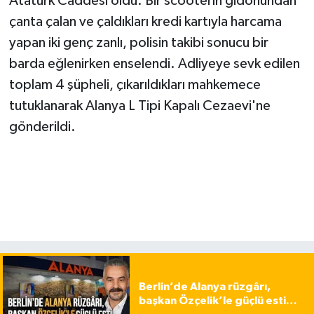
Atatürk Caddesi oldu. Bir scooterın gidonundan
çanta çalan ve çaldıkları kredi kartıyla harcama
yapan iki genç zanlı, polisin takibi sonucu bir
barda eğlenirken enselendi. Adliyeye sevk edilen
toplam 4 şüpheli, çıkarıldıkları mahkemece
tutuklanarak Alanya L Tipi Kapalı Cezaevi'ne
gönderildi.
Berlin’de Alanya rüzgârı,
başkan Özçelik’le güçlü esti…