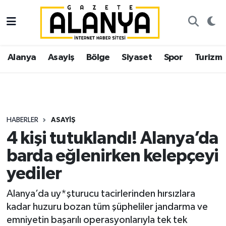
Alanya
İstanbul Nöbetçi Eczaneler
Alanya
Asayiş
Bölge
Siyaset
Spor
Turizm
Asayiş
İstanbul Hava Durumu
Bölge
İstanbul Trafik Yoğunluk Haritası
Siyaset
Süper Lig Puan Durumu ve Fikstür
HABERLER
ASAYIŞ
4 kişi tutuklandı! Alanya’da
Spor
Tüm Manşetler
barda eğlenirken kelepçeyi
Turizm
Son Dakika Haberleri
yediler
Ekonomi
Haber Arşivi
Alanya’da uy*şturucu tacirlerinden hırsızlara
kadar huzuru bozan tüm şüpheliler jandarma ve
Gazipaşa
emniyetin başarılı operasyonlarıyla tek tek