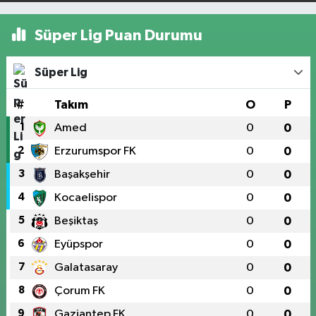
Süper Lig Puan Durumu
Süper Lig
#
Takım
O
P
1
Amed
0
0
2
Erzurumspor FK
0
0
3
Başakşehir
0
0
4
Kocaelispor
0
0
5
Beşiktaş
0
0
6
Eyüpspor
0
0
7
Galatasaray
0
0
8
Çorum FK
0
0
9
Gaziantep FK
0
0