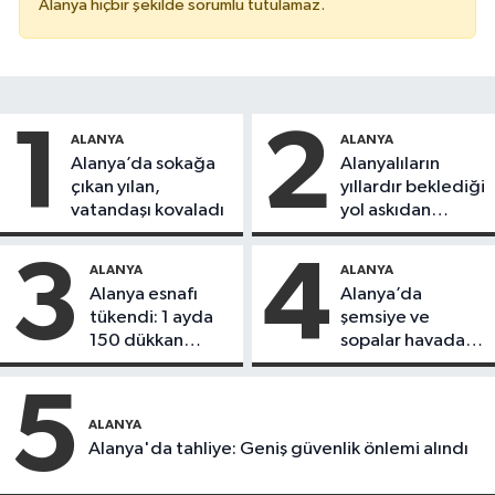
Alanya hiçbir şekilde sorumlu tutulamaz.
1
2
ALANYA
ALANYA
Alanya’da sokağa
Alanyalıların
çıkan yılan,
yıllardır beklediği
vatandaşı kovaladı
yol askıdan
döndü
3
4
ALANYA
ALANYA
Alanya esnafı
Alanya’da
tükendi: 1 ayda
şemsiye ve
150 dükkan
sopalar havada
kapandı
uçuştu
5
ALANYA
Alanya'da tahliye: Geniş güvenlik önlemi alındı