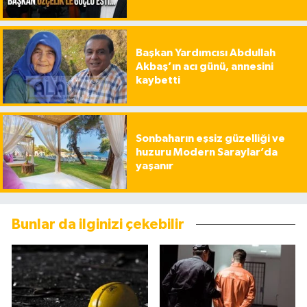
Başkan Yardımcısı Abdullah
Akbaş’ın acı günü, annesini
kaybetti
Sonbaharın eşsiz güzelliği ve
huzuru Modern Saraylar’da
yaşanır
Bunlar da ilginizi çekebilir