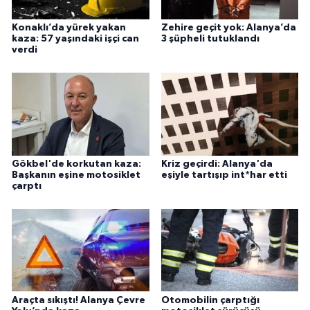
Konaklı’da yürek yakan
Zehire geçit yok: Alanya’da
kaza: 57 yaşındaki işçi can
3 şüpheli tutuklandı
verdi
Gökbel'de korkutan kaza:
Kriz geçirdi: Alanya'da
Başkanın eşine motosiklet
eşiyle tartışıp int*har etti
çarptı
Araçta sıkıştı! Alanya Çevre
Otomobilin çarptığı