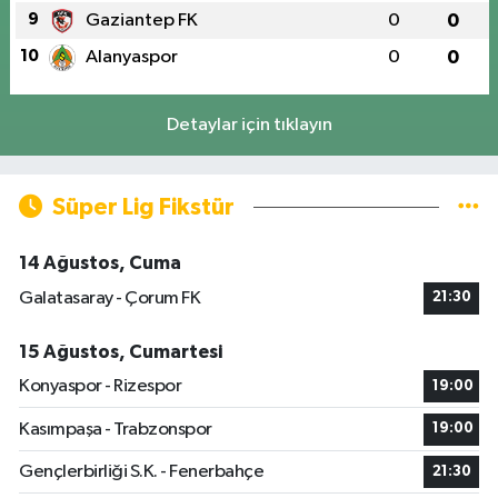
9
Gaziantep FK
0
0
10
Alanyaspor
0
0
Detaylar için tıklayın
Süper Lig Fikstür
14 Ağustos, Cuma
Galatasaray - Çorum FK
21:30
15 Ağustos, Cumartesi
Konyaspor - Rizespor
19:00
Kasımpaşa - Trabzonspor
19:00
Gençlerbirliği S.K. - Fenerbahçe
21:30