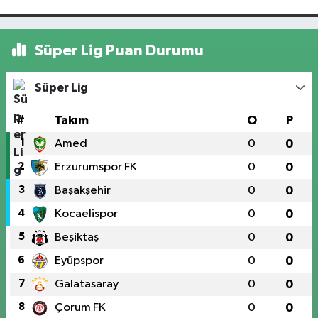
Süper Lig Puan Durumu
Süper Lig
#
Takım
O
P
1
Amed
0
0
2
Erzurumspor FK
0
0
3
Başakşehir
0
0
4
Kocaelispor
0
0
5
Beşiktaş
0
0
6
Eyüpspor
0
0
7
Galatasaray
0
0
8
Çorum FK
0
0