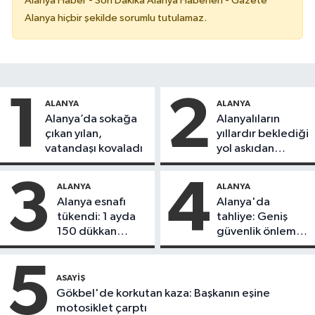
Alanya Haber - Son Dakika Alanya Haberleri - Gazete
Alanya hiçbir şekilde sorumlu tutulamaz.
1
2
ALANYA
ALANYA
Alanya’da sokağa
Alanyalıların
çıkan yılan,
yıllardır beklediği
vatandaşı kovaladı
yol askıdan
döndü
3
4
ALANYA
ALANYA
Alanya esnafı
Alanya'da
tükendi: 1 ayda
tahliye: Geniş
150 dükkan
güvenlik önlemi
kapandı
alındı
5
ASAYIŞ
Gökbel'de korkutan kaza: Başkanın eşine
motosiklet çarptı