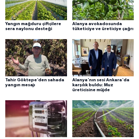
Yangın mağduru çiftçilere
Alanya avokadosunda
sera naylonu desteği
tüketiciye ve üreticiye çağrı
Tahir Göktepe’den sahada
Alanya'nın sesi Ankara'da
yangın mesajı
karşılık buldu: Muz
üreticisine müjde