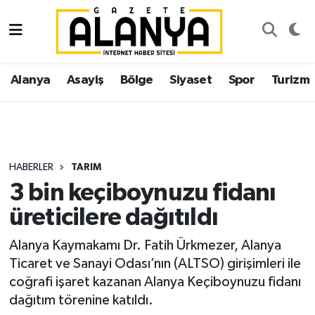
Alanya
İstanbul Nöbetçi Eczaneler
Alanya
Asayiş
Bölge
Siyaset
Spor
Turizm
Asayiş
İstanbul Hava Durumu
Bölge
İstanbul Trafik Yoğunluk Haritası
Siyaset
Süper Lig Puan Durumu ve Fikstür
HABERLER
TARIM
3 bin keçiboynuzu fidanı
Spor
Tüm Manşetler
üreticilere dağıtıldı
Turizm
Son Dakika Haberleri
Alanya Kaymakamı Dr. Fatih Ürkmezer, Alanya
Ticaret ve Sanayi Odası’nın (ALTSO) girişimleri ile
Ekonomi
Haber Arşivi
coğrafi işaret kazanan Alanya Keçiboynuzu fidanı
dağıtım törenine katıldı.
Gazipaşa