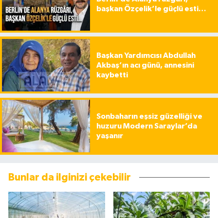
başkan Özçelik’le güçlü esti…
Başkan Yardımcısı Abdullah
Akbaş’ın acı günü, annesini
kaybetti
Sonbaharın eşsiz güzelliği ve
huzuru Modern Saraylar’da
yaşanır
Bunlar da ilginizi çekebilir