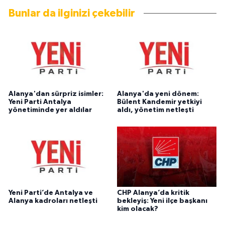
Bunlar da ilginizi çekebilir
Alanya'dan sürpriz isimler:
Alanya'da yeni dönem:
Yeni Parti Antalya
Bülent Kandemir yetkiyi
yönetiminde yer aldılar
aldı, yönetim netleşti
Yeni Parti’de Antalya ve
CHP Alanya’da kritik
Alanya kadroları netleşti
bekleyiş: Yeni ilçe başkanı
kim olacak?