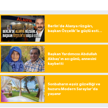
Berlin’de Alanya rüzgârı,
başkan Özçelik’le güçlü esti…
Başkan Yardımcısı Abdullah
Akbaş’ın acı günü, annesini
kaybetti
Sonbaharın eşsiz güzelliği ve
huzuru Modern Saraylar’da
yaşanır