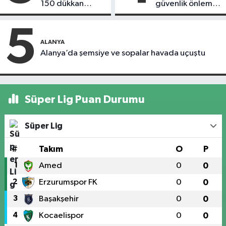
150 dükkan
güvenlik önlemi
kapandı
alındı
5
ALANYA
Alanya’da şemsiye ve sopalar havada uçuştu
Süper Lig Puan Durumu
Süper Lig
#
Takım
O
P
1
Amed
0
0
2
Erzurumspor FK
0
0
3
Başakşehir
0
0
4
Kocaelispor
0
0