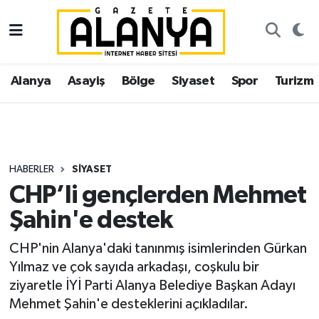
Alanya
İstanbul Nöbetçi Eczaneler
Alanya
Asayiş
Bölge
Siyaset
Spor
Turizm
Asayiş
İstanbul Hava Durumu
Bölge
İstanbul Trafik Yoğunluk Haritası
Siyaset
Süper Lig Puan Durumu ve Fikstür
HABERLER
SIYASET
CHP’li gençlerden Mehmet
Spor
Tüm Manşetler
Şahin'e destek
Turizm
Son Dakika Haberleri
CHP'nin Alanya'daki tanınmış isimlerinden Gürkan
Yılmaz ve çok sayıda arkadaşı, coşkulu bir
Ekonomi
Haber Arşivi
ziyaretle İYİ Parti Alanya Belediye Başkan Adayı
Mehmet Şahin'e desteklerini açıkladılar.
Gazipaşa