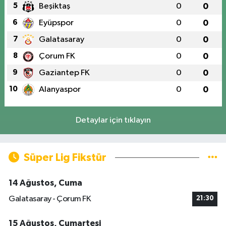
5
Beşiktaş
0
0
6
Eyüpspor
0
0
7
Galatasaray
0
0
8
Çorum FK
0
0
9
Gaziantep FK
0
0
10
Alanyaspor
0
0
Detaylar için tıklayın
Süper Lig Fikstür
14 Ağustos, Cuma
Galatasaray - Çorum FK
21:30
15 Ağustos, Cumartesi