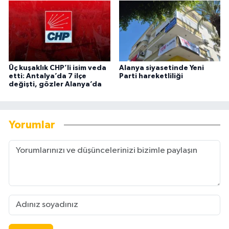
Üç kuşaklık CHP’li isim veda
Alanya siyasetinde Yeni
etti: Antalya’da 7 ilçe
Parti hareketliliği
değişti, gözler Alanya’da
Yorumlar