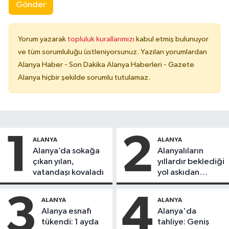
Gönder
Yorum yazarak
topluluk kurallarımızı
kabul etmiş bulunuyor
ve tüm sorumluluğu üstleniyorsunuz. Yazılan yorumlardan
Alanya Haber - Son Dakika Alanya Haberleri - Gazete
Alanya hiçbir şekilde sorumlu tutulamaz.
1
2
ALANYA
ALANYA
Alanya’da sokağa
Alanyalıların
çıkan yılan,
yıllardır beklediği
vatandaşı kovaladı
yol askıdan
döndü
3
4
ALANYA
ALANYA
Alanya esnafı
Alanya'da
tükendi: 1 ayda
tahliye: Geniş